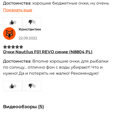
Достоинства:
хорошие бюджетные очки, ну очень
нравятся
Показать еще
Недостатки:
нет
0
0
Константин
22.09.2022
Очки Nautilus F01 REVO синие (N8804 PL)
Достоинства:
Вполне хорошие очки, для рыбалки
по солнцу… отлично фон с воды убирают! Что и
нужно! Да и потерять не жалко! Рекомендую!
0
0
Видеообзоры (5)