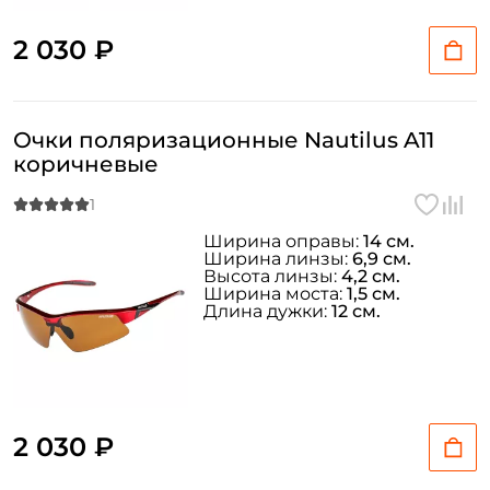
Номер телефона: *
2 030 ₽
Придумайте пароль: *
Очки поляризационные Nautilus A11
Повторите пароль: *
коричневые
Заполняя данную форму вы соглашаетесь на обработку
персональных данных
Ширина оправы:
14 см.
Создать аккаунт
Ширина линзы:
6,9 см.
Высота линзы:
4,2 см.
Ширина моста:
1,5 см.
Длина дужки:
12 см.
У меня уже есть аккаунт
2 030 ₽