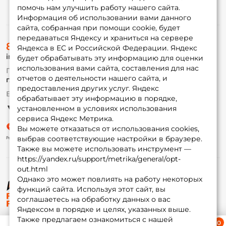
помочь нам улучшить работу нашего сайта.
Информация
Информация об использовании вами данного
сайта, собранная при помощи cookie, будет
передаваться Яндексу и храниться на сервере
О магазине
8 (495) 532-77-88
Доставка
Яндекса в ЕС и Российской Федерации. Яндекс
info@foxfishing.ru
Оплата
будет обрабатывать эту информацию для оценки
Fox-bonus
использования вами сайта, составления для нас
По вопросам с заказом
Гуру
отчетов о деятельности нашего сайта, и
г. Москва,
ул. Плеханова д.7
предоставления других услуг. Яндекс
Ежедневно 10:00 до 20:00
обрабатывает эту информацию в порядке,
Партнерская программа
установленном в условиях использования
сервиса Яндекс Метрика.
Вы можете отказаться от использования cookies,
выбрав соответствующие настройки в браузере.
Также вы можете использовать инструмент —
https://yandex.ru/support/metrika/general/opt-
out.html
Однако это может повлиять на работу некоторых
функций сайта. Используя этот сайт, вы
© ФоксФишинг, 2009-2026
соглашаетесь на обработку данных о вас
Яндексом в порядке и целях, указанных выше.
Также предлагаем ознакомиться с нашей
Ближайшая доставка