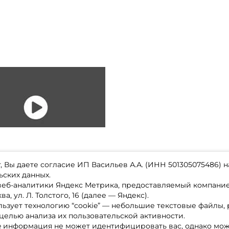
 Вы даете согласие ИП Васильев А.А. (ИНН 501305075486) н
ьских данных.
 веб-аналитики Яндекс Метрика, предоставляемый компан
а, ул. Л. Толстого, 16 (далее — Яндекс).
ьзует технологию “cookie” — небольшие текстовые файлы,
магазине
Каталог товаров
целью анализа их пользовательской активности.
ставка
Акции
лата
Новинки
e информация не может идентифицировать вас, однако мож