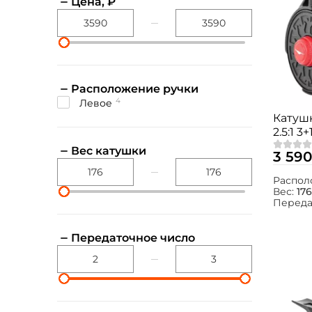
Цена, ₽
Расположение ручки
4
Левое
Катушк
2.5:1 
Вес катушки
3 590
Распол
Вес:
176
Переда
Передаточное число