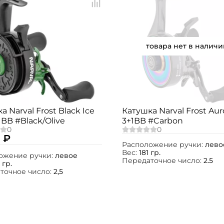
товара нет в наличи
Создать аккаунт
а Narval Frost Black Ice
Катушка Narval Frost Auro
+1BB #Black/Olive
3+1BB #Carbon
ФИО: *
 ₽
Расположение ручки:
лево
Вес:
181 гр.
ожение ручки:
левое
Email: *
Передаточное число:
2.5
 гр.
точное число:
2,5
Номер телефона: *
Придумайте пароль: *