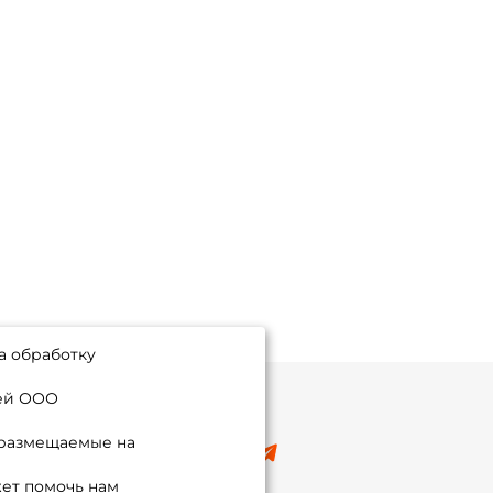
а обработку
ией ООО
 размещаемые на
8 (495) 532-77-88
info@foxfishing.ru
ет помочь нам