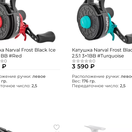
а Narval Frost Black Ice
Катушка Narval Frost Bla
3+1BB #Red
2.5:1 3+1BB #Turquoise
 ₽
3 590 ₽
ожение ручки:
левое
Расположение ручки:
лево
 гр.
Вес:
176 гр.
точное число:
2,5
Передаточное число:
2,5