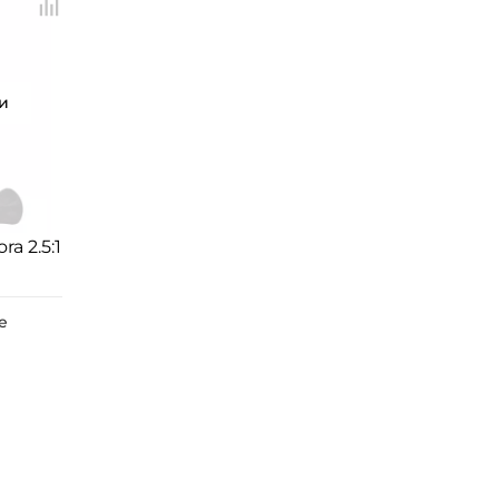
и
ra 2.5:1
е