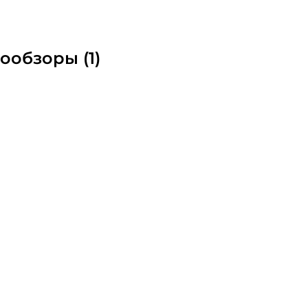
Повторите пароль: *
ообзоры (1)
Заполняя данную форму вы соглашаетесь на
обработку
персональных данных
Создать аккаунт
У меня уже есть аккаунт