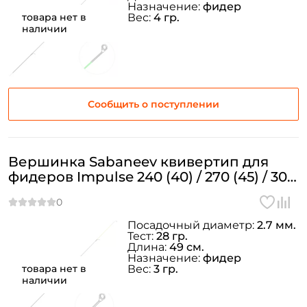
Назначение:
фидер
товара нет в
Вес:
4 гр.
наличии
ФИО: *
Email: *
Сообщить о поступлении
Номер телефона: *
Вершинка Sabaneev квивертип для
фидеров Impulse 240 (40) / 270 (45) / 300
Придумайте пароль: *
(50) Ø=2.7 мм.1oz
Повторите пароль: *
Посадочный диаметр:
2.7 мм.
Тест:
28 гр.
Заполняя данную форму вы соглашаетесь на обработку
Длина:
49 см.
персональных данных
Назначение:
фидер
товара нет в
Вес:
3 гр.
Создать аккаунт
наличии