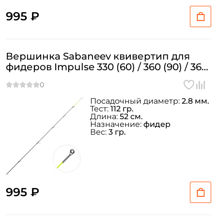
995 ₽
Вершинка Sabaneev квивертип для
фидеров Impulse 330 (60) / 360 (90) / 360
(180) Ø=2.8 мм. 4oz
Посадочный диаметр:
2.8 мм.
Тест:
112 гр.
Длина:
52 см.
Назначение:
фидер
Вес:
3 гр.
995 ₽