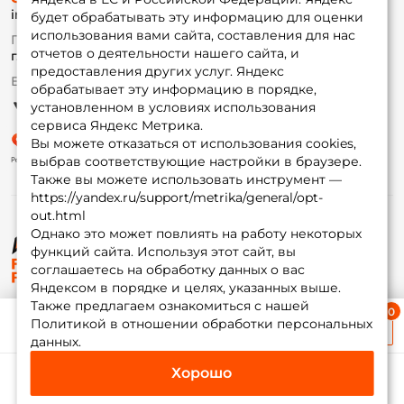
info@foxfishing.ru
Оплата
будет обрабатывать эту информацию для оценки
Fox-bonus
использования вами сайта, составления для нас
По вопросам с заказом
Гуру
отчетов о деятельности нашего сайта, и
г. Москва,
ул. Плеханова д.7
предоставления других услуг. Яндекс
Ежедневно 10:00 до 20:00
обрабатывает эту информацию в порядке,
Партнерская программа
установленном в условиях использования
сервиса Яндекс Метрика.
Вы можете отказаться от использования cookies,
выбрав соответствующие настройки в браузере.
Также вы можете использовать инструмент —
https://yandex.ru/support/metrika/general/opt-
out.html
Однако это может повлиять на работу некоторых
функций сайта. Используя этот сайт, вы
© ФоксФишинг, 2009-2026
соглашаетесь на обработку данных о вас
Яндексом в порядке и целях, указанных выше.
Также предлагаем ознакомиться с нашей
Ближайшая доставка
Политикой в отношении обработки персональных
≈ 1 дн.
данных.
Хорошо
Каталог
Избранное
Корзина
Инфо
Мой Fox