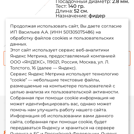
Посадочный диаметр:
2.8 мм.
Тест:
140 гр.
Длина:
52 см.
Назначение:
фидер
товара нет в
Вес:
4 гр.
наличии
Продолжая использовать сайт, Вы даете согласие
ИП Васильев А.А. (ИНН 501305075486) на
обработку файлов cookies и пользовательских
данных.
Этот сайт использует сервис веб-аналитики
Яндекс Метрика, предоставляемый компанией
Сообщить о поступлении
ООО «ЯНДЕКС», 119021, Россия, Москва, ул. Л.
Толстого, 16 (далее — Яндекс).
Сервис Яндекс Метрика использует технологию
“cookie” — небольшие текстовые файлы,
размещаемые на компьютере пользователей с
целью анализа их пользовательской активности.
Собранная при помощи cookie информация не
может идентифицировать вас, однако может
помочь нам улучшить работу нашего сайта.
Информация
Информация об использовании вами данного
сайта, собранная при помощи cookie, будет
передаваться Яндексу и храниться на сервере
О магазине
8 (495) 532-77-88
Доставка
Яндекса в ЕС и Российской Федерации. Яндекс