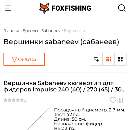
Главная
Бренды
Sabaneev
Вершинки
Вершинки sabaneev (сабанеев)
Фильтры
Вершинка Sabaneev квивертип для
фидеров Impulse 240 (40) / 270 (45) / 300
(50) Ø=2.7 мм.1.5oz
Посадочный диаметр:
2.7 мм.
Тест:
42 гр.
Длина:
50 см.
Назначение:
фидер
Вес:
3 гр.