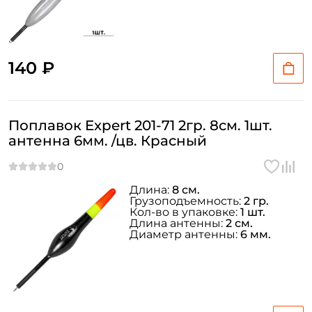
Email: *
Номер телефона: *
140 ₽
Придумайте пароль: *
Поплавок Expert 201-71 2гр. 8см. 1шт.
антенна 6мм. /цв. Красный
Повторите пароль: *
Заполняя данную форму вы соглашаетесь на обработку
персональных данных
Длина:
8 см.
Грузоподъемность:
2 гр.
Создать аккаунт
Кол-во в упаковке:
1 шт.
Длина антенны:
2 см.
Диаметр антенны:
6 мм.
У меня уже есть аккаунт