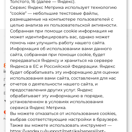
Толстого, 16 (далее — Яндекс).
Сервис Яндекс Метрика использует технологию
“cookie” — небольшие текстовые файлы,
размещаемые на компьютере пользователей с
целью анализа их пользовательской активности.
Собранная при помощи cookie информация не
может идентифицировать вас, однако может
помочь нам улучшить работу нашего сайта.
Информация
Информация об использовании вами данного
сайта, собранная при помощи cookie, будет
передаваться Яндексу и храниться на сервере
О магазине
8 (495) 532-77-88
Доставка
Яндекса в ЕС и Российской Федерации. Яндекс
info@foxfishing.ru
Оплата
будет обрабатывать эту информацию для оценки
Fox-bonus
использования вами сайта, составления для нас
По вопросам с заказом
Гуру
отчетов о деятельности нашего сайта, и
г. Москва,
ул. Плеханова д.7
предоставления других услуг. Яндекс
Ежедневно 10:00 до 20:00
обрабатывает эту информацию в порядке,
Партнерская программа
установленном в условиях использования
сервиса Яндекс Метрика.
Вы можете отказаться от использования cookies,
выбрав соответствующие настройки в браузере.
Также вы можете использовать инструмент —
https://yandex.ru/support/metrika/general/opt-