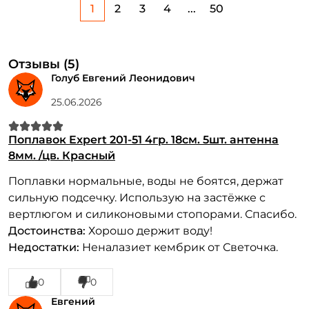
1
2
3
4
...
50
Отзывы (5)
Голуб Евгений Леонидович
25.06.2026
Поплавок Expert 201-51 4гр. 18см. 5шт. антенна
8мм. /цв. Красный
Поплавки нормальные, воды не боятся, держат
сильную подсечку. Использую на застёжке с
вертлюгом и силиконовыми стопорами. Спасибо.
Достоинства:
Хорошо держит воду!
Недостатки:
Неналазиет кембрик от Светочка.
0
0
Евгений