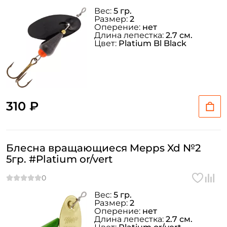
Вес:
5 гр.
Размер:
2
Оперение:
нет
Длина лепестка:
2.7 см.
Цвет:
Platium Bl Black
310 ₽
Блесна вращающиеся Mepps Xd №2
5гр. #Platium or/vert
Вес:
5 гр.
Размер:
2
Оперение:
нет
Длина лепестка:
2.7 см.