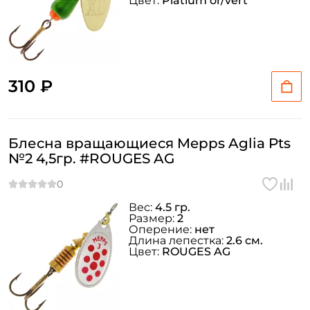
Цвет:
Platium or/vert
310 ₽
Блесна вращающиеся Mepps Aglia Pts
№2 4,5гр. #ROUGES AG
Вес:
4.5 гр.
Размер:
2
Оперение:
нет
Длина лепестка:
2.6 см.
Цвет:
ROUGES AG