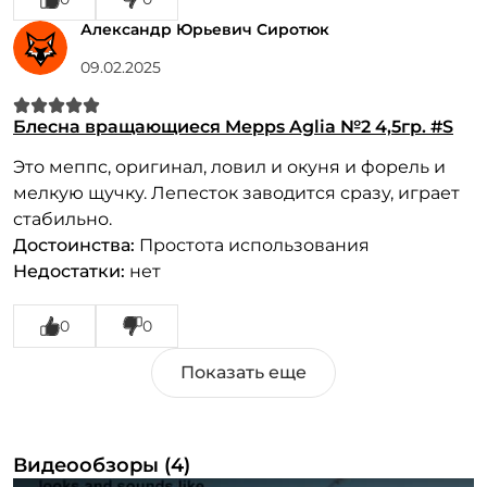
Александр Юрьевич Сиротюк
09.02.2025
Блесна вращающиеся Mepps Aglia №2 4,5гр. #S
Это меппс, оригинал, ловил и окуня и форель и
мелкую щучку. Лепесток заводится сразу, играет
стабильно.
Достоинства:
Простота использования
Недостатки:
нет
0
0
Видеообзоры (4)