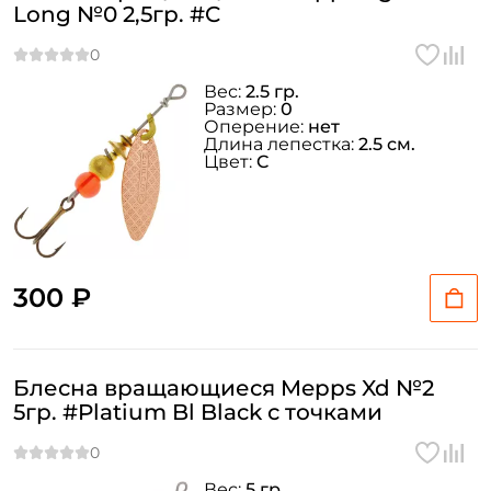
Long №0 2,5гр. #C
Вес:
2.5 гр.
Размер:
0
Оперение:
нет
Длина лепестка:
2.5 см.
Цвет:
C
300 ₽
Блесна вращающиеся Mepps Xd №2
5гр. #Platium Bl Black с точками
Вес:
5 гр.