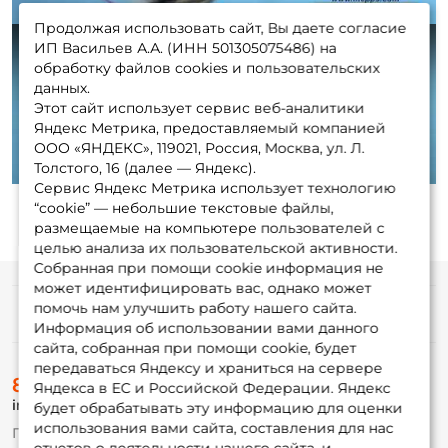
Продолжая использовать сайт, Вы даете согласие
ИП Васильев А.А. (ИНН 501305075486) на
обработку файлов cookies и пользовательских
данных.
Этот сайт использует сервис веб-аналитики
Play
Яндекс Метрика, предоставляемый компанией
ООО «ЯНДЕКС», 119021, Россия, Москва, ул. Л.
Толстого, 16 (далее — Яндекс).
Сервис Яндекс Метрика использует технологию
“cookie” — небольшие текстовые файлы,
размещаемые на компьютере пользователей с
целью анализа их пользовательской активности.
Собранная при помощи cookie информация не
может идентифицировать вас, однако может
помочь нам улучшить работу нашего сайта.
Информация
Информация об использовании вами данного
сайта, собранная при помощи cookie, будет
передаваться Яндексу и храниться на сервере
О магазине
8 (495) 532-77-88
Доставка
Яндекса в ЕС и Российской Федерации. Яндекс
info@foxfishing.ru
Оплата
будет обрабатывать эту информацию для оценки
Fox-bonus
использования вами сайта, составления для нас
По вопросам с заказом
Гуру