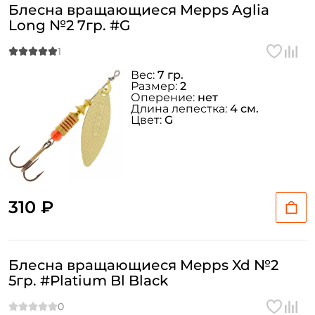
Блесна вращающиеся Mepps Aglia
Long №2 7гр. #G
Вес:
7 гр.
Размер:
2
Оперение:
нет
Длина лепестка:
4 см.
Цвет:
G
310 ₽
Блесна вращающиеся Mepps Xd №2
5гр. #Platium Bl Black