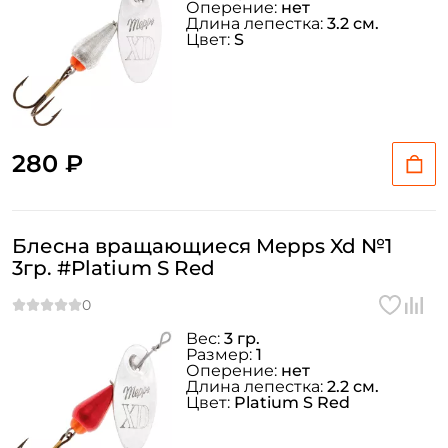
Оперение:
нет
Длина лепестка:
3.2 см.
Цвет:
S
280 ₽
Создать аккаунт
Блесна вращающиеся Mepps Xd №1
3гр. #Platium S Red
ФИО: *
Email: *
Вес:
3 гр.
Размер:
1
Оперение:
нет
Длина лепестка:
2.2 см.
Номер телефона: *
Цвет:
Platium S Red