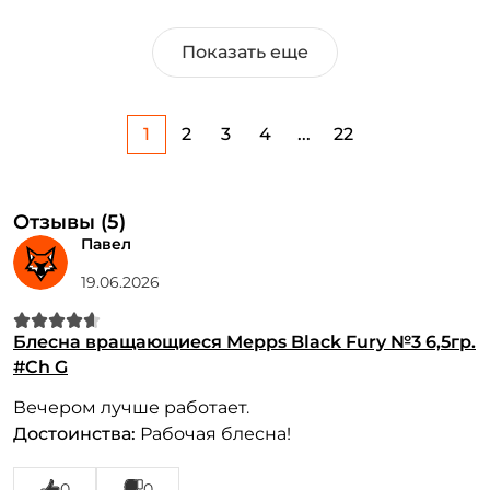
Показать еще
1
2
3
4
...
22
Отзывы (5)
Павел
19.06.2026
Блесна вращающиеся Mepps Black Fury №3 6,5гр.
#Ch G
Вечером лучше работает.
Достоинства:
Рабочая блесна!
0
0