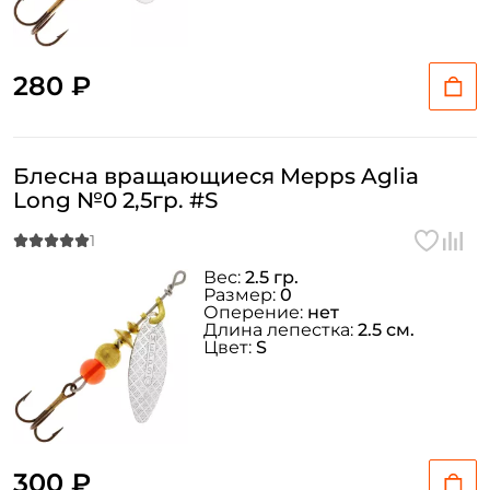
Придумайте пароль: *
Повторите пароль: *
280 ₽
Заполняя данную форму вы соглашаетесь на обработку
персональных данных
Создать аккаунт
Блесна вращающиеся Mepps Aglia
Long №0 2,5гр. #S
У меня уже есть аккаунт
Вес:
2.5 гр.
Размер:
0
Оперение:
нет
Длина лепестка:
2.5 см.
Цвет:
S
300 ₽