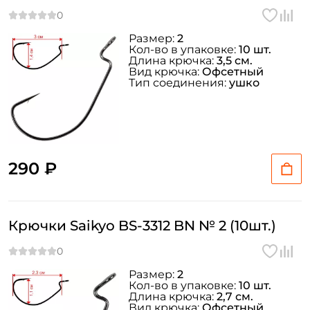
ФИО: *
Размер:
2
Кол-во в упаковке:
10 шт.
Длина крючка:
3,5 см.
Вид крючка:
Офсетный
Email: *
Тип соединения:
ушко
Номер телефона: *
Придумайте пароль: *
290 ₽
Повторите пароль: *
Крючки Saikyo BS-3312 BN № 2 (10шт.)
Заполняя данную форму вы соглашаетесь на обработку
персональных данных
Создать аккаунт
Размер:
2
Кол-во в упаковке:
10 шт.
Длина крючка:
2,7 см.
Вид крючка:
Офсетный