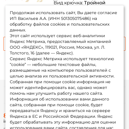
Вид крючка:
Тройной
товара нет в
Тип соединения:
ушко
наличии
Продолжая использовать сайт, Вы даете согласие
ИП Васильев А.А. (ИНН 501305075486) на
обработку файлов cookies и пользовательских
данных.
Этот сайт использует сервис веб-аналитики
Яндекс Метрика, предоставляемый компанией
Сообщить о поступлении
ООО «ЯНДЕКС», 119021, Россия, Москва, ул. Л.
Толстого, 16 (далее — Яндекс).
Сервис Яндекс Метрика использует технологию
“cookie” — небольшие текстовые файлы,
размещаемые на компьютере пользователей с
целью анализа их пользовательской активности.
Собранная при помощи cookie информация не
может идентифицировать вас, однако может
помочь нам улучшить работу нашего сайта.
Информация
Информация об использовании вами данного
сайта, собранная при помощи cookie, будет
передаваться Яндексу и храниться на сервере
О магазине
8 (495) 532-77-88
Доставка
Яндекса в ЕС и Российской Федерации. Яндекс
info@foxfishing.ru
Оплата
будет обрабатывать эту информацию для оценки
Fox-bonus
использования вами сайта, составления для нас