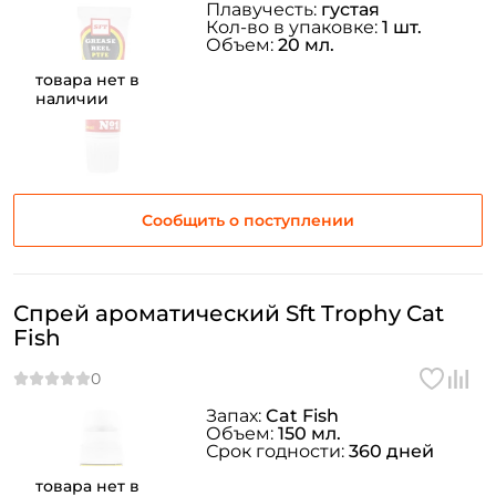
Плавучесть:
густая
Кол-во в упаковке:
1 шт.
Создать аккаунт
Объем:
20 мл.
товара нет в
наличии
ФИО: *
Email: *
Сообщить о поступлении
Номер телефона: *
Спрей ароматический Sft Trophy Cat
Придумайте пароль: *
Fish
Повторите пароль: *
Запах:
Cat Fish
Объем:
150 мл.
Заполняя данную форму вы соглашаетесь на обработку
Срок годности:
360 дней
персональных данных
товара нет в