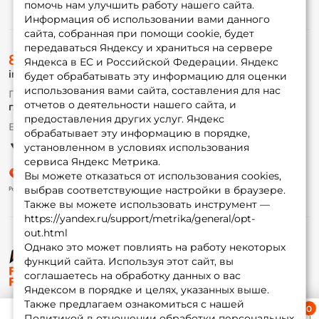
помочь нам улучшить работу нашего сайта.
Информация
Информация об использовании вами данного
сайта, собранная при помощи cookie, будет
передаваться Яндексу и храниться на сервере
О магазине
8 (495) 532-77-88
Доставка
Яндекса в ЕС и Российской Федерации. Яндекс
info@foxfishing.ru
Оплата
будет обрабатывать эту информацию для оценки
Fox-bonus
использования вами сайта, составления для нас
По вопросам с заказом
Гуру
отчетов о деятельности нашего сайта, и
г. Москва,
ул. Плеханова д.7
предоставления других услуг. Яндекс
Ежедневно 10:00 до 20:00
обрабатывает эту информацию в порядке,
Партнерская программа
установленном в условиях использования
сервиса Яндекс Метрика.
Вы можете отказаться от использования cookies,
выбрав соответствующие настройки в браузере.
Также вы можете использовать инструмент —
https://yandex.ru/support/metrika/general/opt-
out.html
Однако это может повлиять на работу некоторых
функций сайта. Используя этот сайт, вы
© ФоксФишинг, 2009-2026
соглашаетесь на обработку данных о вас
Яндексом в порядке и целях, указанных выше.
Также предлагаем ознакомиться с нашей
Ближайшая доставка
Политикой в отношении обработки персональных