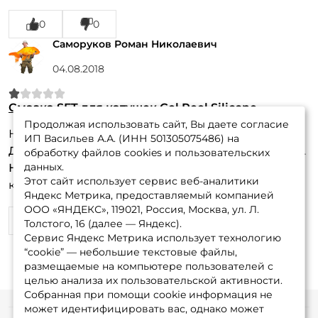
0
0
Саморуков Роман Николаевич
04.08.2018
Смазка SFT для катушек Gel Reel Silicone
Продолжая использовать сайт, Вы даете согласие
Не пользуйтесь этой смазкой
ИП Васильев А.А. (ИНН 501305075486) на
Достоинства:
Ничего в этой смазки хорошего нет.
обработку файлов cookies и пользовательских
данных.
Недостатки:
Такое впечатление что смолы в
Этот сайт использует сервис веб-аналитики
катушку залил. Просто не крутится.
Яндекс Метрика, предоставляемый компанией
ООО «ЯНДЕКС», 119021, Россия, Москва, ул. Л.
4
1
Толстого, 16 (далее — Яндекс).
Сервис Яндекс Метрика использует технологию
“cookie” — небольшие текстовые файлы,
размещаемые на компьютере пользователей с
целью анализа их пользовательской активности.
Собранная при помощи cookie информация не
может идентифицировать вас, однако может