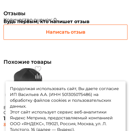
Заполняя данную форму вы соглашаетесь на обработку
персональных данных
Отзывы
Количество оценок: 0
Создать аккаунт
Будь первым, кто напишет отзыв
Написать отзыв
У меня уже есть аккаунт
Похожие товары
Продолжая использовать сайт, Вы даете согласие
ИП Васильев А.А. (ИНН 501305075486) на
обработку файлов cookies и пользовательских
данных.
Бейсболка Daiwa
Этот сайт использует сервис веб-аналитики
Ca-60120 ЧЕРНЫЙ
/ СВЕТЛО СЕРЫЙ
Яндекс Метрика, предоставляемый компанией
1 900 ₽
ООО «ЯНДЕКС», 119021, Россия, Москва, ул. Л.
3 165 ₽
Толстого, 16 (далее — Яндекс).