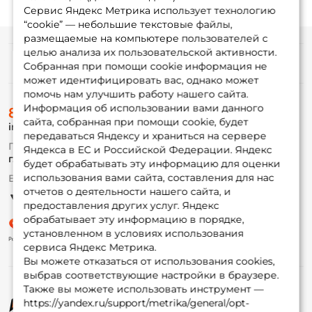
Сервис Яндекс Метрика использует технологию
“cookie” — небольшие текстовые файлы,
размещаемые на компьютере пользователей с
целью анализа их пользовательской активности.
Информация
Собранная при помощи cookie информация не
может идентифицировать вас, однако может
помочь нам улучшить работу нашего сайта.
О магазине
Информация об использовании вами данного
8 (495) 532-77-88
Доставка
сайта, собранная при помощи cookie, будет
info@foxfishing.ru
Оплата
передаваться Яндексу и храниться на сервере
Fox-bonus
По вопросам с заказом
Яндекса в ЕС и Российской Федерации. Яндекс
Гуру
г. Москва,
ул. Плеханова д.7
будет обрабатывать эту информацию для оценки
использования вами сайта, составления для нас
Ежедневно 10:00 до 20:00
Партнерская программа
отчетов о деятельности нашего сайта, и
предоставления других услуг. Яндекс
обрабатывает эту информацию в порядке,
установленном в условиях использования
сервиса Яндекс Метрика.
Вы можете отказаться от использования cookies,
выбрав соответствующие настройки в браузере.
Также вы можете использовать инструмент —
https://yandex.ru/support/metrika/general/opt-