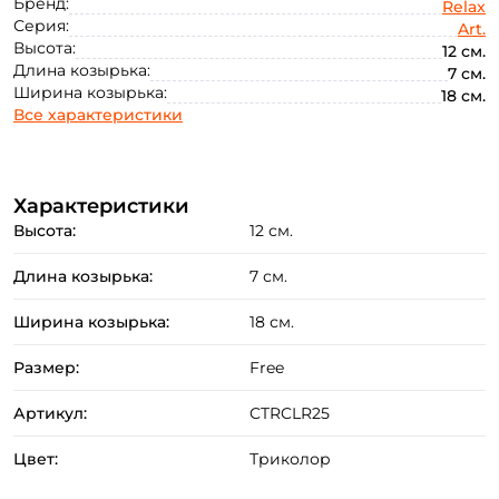
Бренд:
Relax
Серия:
Art.
Высота:
12 см.
Длина козырька:
7 см.
Ширина козырька:
18 см.
Создать аккаунт
Все характеристики
Характеристики
ФИО: *
Высота:
12 см.
Email: *
Длина козырька:
7 см.
Ширина козырька:
18 см.
Номер телефона: *
Размер:
Free
Придумайте пароль: *
Артикул:
CTRCLR25
Цвет:
Триколор
Повторите пароль: *