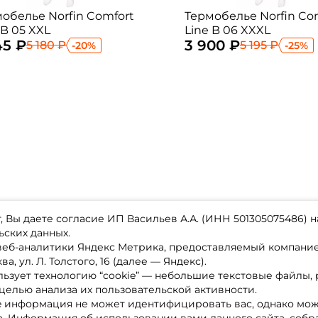
обелье Norfin Comfort
Термобелье Norfin Co
 B 05 XXL
Line B 06 XXXL
45 ₽
3 900 ₽
5 180 ₽
5 195 ₽
-20%
-25%
 Вы даете согласие ИП Васильев А.А. (ИНН 501305075486) н
ьских данных.
 веб-аналитики Яндекс Метрика, предоставляемый компан
а, ул. Л. Толстого, 16 (далее — Яндекс).
ьзует технологию “cookie” — небольшие текстовые файлы,
магазине
Каталог товаров
целью анализа их пользовательской активности.
ставка
Акции
лата
Новинки
e информация не может идентифицировать вас, однако мож
x-bonus
Бренды