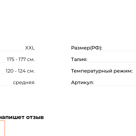
XXL
Размер(РФ):
175 - 177 см.
Талия:
Создать аккаунт
120 - 124 см.
Температурный режим:
ФИО: *
средняя
Артикул:
Email: *
Номер телефона: *
 напишет отзыв
Придумайте пароль: *