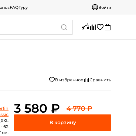
bonus
FAQ
Гуру
Войти
3 580 ₽
4 770 ₽
rfin
ssic
XXL
 - 62
7 см.