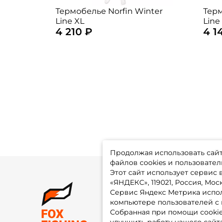
Термобелье Norfin Winter
Терм
Line XL
Line
4 210 ₽
4 1
Продолжая использовать сайт,
файлов cookies и пользовател
Этот сайт использует сервис
«ЯНДЕКС», 119021, Россия, Москв
Сервис Яндекс Метрика испол
О 
компьютере пользователей с 
До
Оп
Собранная при помощи cooki
Fo