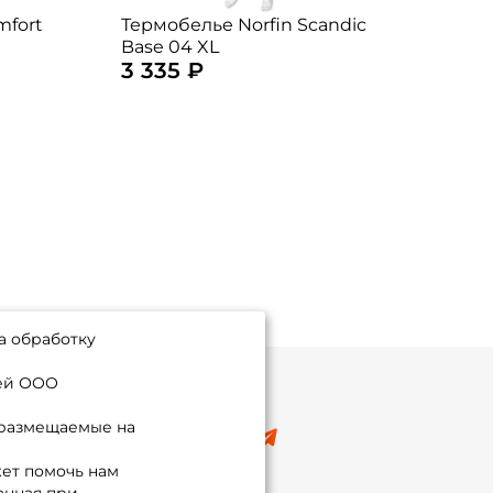
mfort
Термобелье Norfin Scandic
Терм
Base 04 XL
Clas
3 335 ₽
3 4
а обработку
ией ООО
 размещаемые на
8 (495) 532-77-88
info@foxfishing.ru
ет помочь нам
По вопросам с заказом