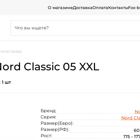
О магазине
Доставка
Оплата
Контакты
Fox-
nord classic
ord Classic 05 XXL
:
1 шт
Бренд:
No
Серия:
Nord Cla
Размер(Евро):
Размер(РФ):
60
Рост:
175 - 17