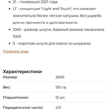
21 – генерация 2021 года.
LT - концепция "Light and Touch", что означает
значительно более лёгкие катушки, без ущерба
для их прочности и долговечности.
1000 – размер шпули, базовый размер механизма
1000.
S - короткая шпуля для ловли со шнурами.
P - пониженное передаточное число.
Показать еще
Назначение:
2000 – катушка, которая отлично подойдёт для
Характеристики
Размер:
2000
спиннингов ультра лёгкого класса, например с тестами:
0,3-3гр. / 0,5-5гр. / 1-7гр., для ловли с лёгкими
Вес:
150 гр.
приманками, для поплавочных удилищ с бегущей
Подшипники:
12 шт.
оснасткой, для ловли "мормышингом".
Передаточное число:
4.9
Технические характеристики: