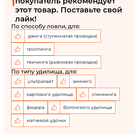
1
покупатель рекомендует
Создать аккаунт
увеличенный диаметр и форму обратного конуса,
этот товар. Поставьте свой
что позволяет леске равномерно сходить со шпули
лайк!
без спутывания.
У меня уже есть аккаунт
По способу ловли, для:
ATD Type L – новое поколение тормозной системы
джига (ступенчатая проводка)
1
ATD. Отличается более плавной работой,
обеспечивает заданную мощность лобового
троллинга
сопротивления практически без инерции.
твичинга (рывковая проводка)
Twist Buster 2 - специальный ролик
По типу удилища, для:
лесоукладывателя, имеющий полусферические
углубления, основным назначением которого
ультралайт
зимнего
1
является препятствие закручиванию лески вокруг
карпового удилища
спиннинга
своей оси.
12 шарикоподшипников.
фидера
болонского удилища
матчевой удочки