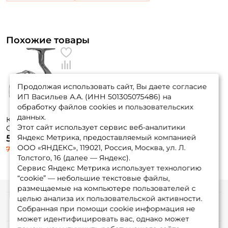
Похожие товары
Продолжая использовать сайт, Вы даете согласие
ИП Васильев А.А. (ИНН 501305075486) на
обработку файлов cookies и пользовательских
данных.
Катушка Daiwa
Этот сайт использует сервис веб-аналитики
Certate (G) LT 24 FC
2000-P / вес: 170гр.
Яндекс Метрика, предоставляемый компанией
57 760 ₽
/ 4,9 /
ООО «ЯНДЕКС», 119021, Россия, Москва, ул. Л.
77 010 ₽
подшипники: 10шт.
Толстого, 16 (далее — Яндекс).
Сервис Яндекс Метрика использует технологию
“cookie” — небольшие текстовые файлы,
размещаемые на компьютере пользователей с
целью анализа их пользовательской активности.
Информация
Собранная при помощи cookie информация не
может идентифицировать вас, однако может