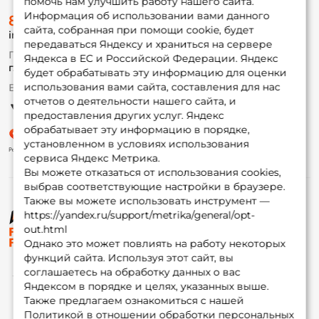
помочь нам улучшить работу нашего сайта.
О магазине
Информация об использовании вами данного
8 (495) 532-77-88
Доставка
сайта, собранная при помощи cookie, будет
info@foxfishing.ru
Оплата
передаваться Яндексу и храниться на сервере
Fox-bonus
По вопросам с заказом
Яндекса в ЕС и Российской Федерации. Яндекс
Гуру
г. Москва,
ул. Плеханова д.7
будет обрабатывать эту информацию для оценки
использования вами сайта, составления для нас
Ежедневно 10:00 до 20:00
Партнерская программа
отчетов о деятельности нашего сайта, и
предоставления других услуг. Яндекс
обрабатывает эту информацию в порядке,
установленном в условиях использования
сервиса Яндекс Метрика.
Вы можете отказаться от использования cookies,
выбрав соответствующие настройки в браузере.
Также вы можете использовать инструмент —
https://yandex.ru/support/metrika/general/opt-
© ФоксФишинг, 2009-2026
out.html
Однако это может повлиять на работу некоторых
функций сайта. Используя этот сайт, вы
соглашаетесь на обработку данных о вас
Яндексом в порядке и целях, указанных выше.
Также предлагаем ознакомиться с нашей
Политикой в отношении обработки персональных