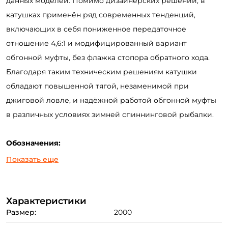
данных моделей. Помимо дизайнерских решений, в
катушках применён ряд современных тенденций,
включающих в себя пониженное передаточное
отношение 4,6:1 и модифицированный вариант
обгонной муфты, без флажка стопора обратного хода.
Благодаря таким техническим решениям катушки
обладают повышенной тягой, незаменимой при
джиговой ловле, и надёжной работой обгонной муфты
в различных условиях зимней спиннинговой рыбалки.
Обозначения:
2000 - размер шпули и механизма катушки.
Показать еще
Назначение:
2000 – универсальная катушка, которая отлично
Характеристики
Размер:
2000
подойдёт для спиннингов лёгкого и среднего класса,