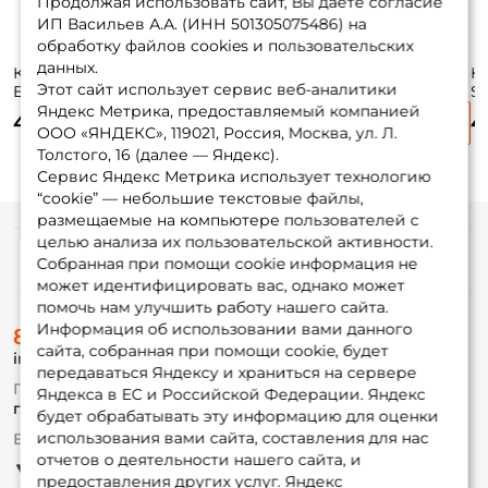
Продолжая использовать сайт, Вы даете согласие
ИП Васильев А.А. (ИНН 501305075486) на
обработку файлов cookies и пользовательских
данных.
Катушка Ryobi
Катушка Ryobi
Катушка Salmo
К
Этот сайт использует сервис веб-аналитики
Ecusima 2000 /
Fokamo 2000 / вес:
Diamond Bp Spin 7
Si
вес: 262гр. / 5,1 /
264гр. / 5,1 /
2000 FD / вес:
ве
Яндекс Метрика, предоставляемый компанией
3 555 ₽
4 210 ₽
3 495 ₽
4
подшипники: 5шт.
подшипники: 5шт.
260гр. / 5,1 /
п
ООО «ЯНДЕКС», 119021, Россия, Москва, ул. Л.
4 440 ₽
подшипники: 7шт.
Толстого, 16 (далее — Яндекс).
Сервис Яндекс Метрика использует технологию
“cookie” — небольшие текстовые файлы,
размещаемые на компьютере пользователей с
целью анализа их пользовательской активности.
Информация
Собранная при помощи cookie информация не
может идентифицировать вас, однако может
помочь нам улучшить работу нашего сайта.
О магазине
Информация об использовании вами данного
8 (495) 532-77-88
Доставка
сайта, собранная при помощи cookie, будет
info@foxfishing.ru
Оплата
передаваться Яндексу и храниться на сервере
Fox-bonus
По вопросам с заказом
Яндекса в ЕС и Российской Федерации. Яндекс
Гуру
г. Москва,
ул. Плеханова д.7
будет обрабатывать эту информацию для оценки
использования вами сайта, составления для нас
Ежедневно 10:00 до 20:00
Партнерская программа
отчетов о деятельности нашего сайта, и
предоставления других услуг. Яндекс