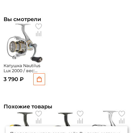
Вы смотрели
Катушка Nautilus
Lux 2000 / вес:
235гр. / 4,6 /
3 790 ₽
подшипники: 5шт.
Похожие товары