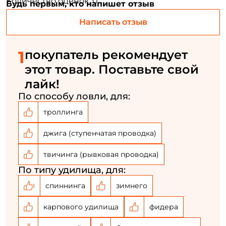
Количество оценок: 0
Будь первым, кто напишет отзыв
ФИО: *
Написать отзыв
Email: *
1
покупатель рекомендует
этот товар. Поставьте свой
Номер телефона: *
лайк!
По способу ловли, для:
Придумайте пароль: *
троллинга
джига (ступенчатая проводка)
Повторите пароль: *
твичинга (рывковая проводка)
Заполняя данную форму вы соглашаетесь на обработку
персональных данных
По типу удилища, для:
Создать аккаунт
спиннинга
зимнего
1
карпового удилища
фидера
У меня уже есть аккаунт