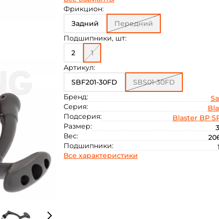
3000
6000
Фрикцион:
Задний
Передний
Подшипники, шт:
2
1
Артикул:
SBF201-30FD
SBS01-30FD
Бренд:
S
Серия:
Bla
Подсерия:
Blaster BP SP
Размер:
Вес:
206
Подшипники:
Все характеристики