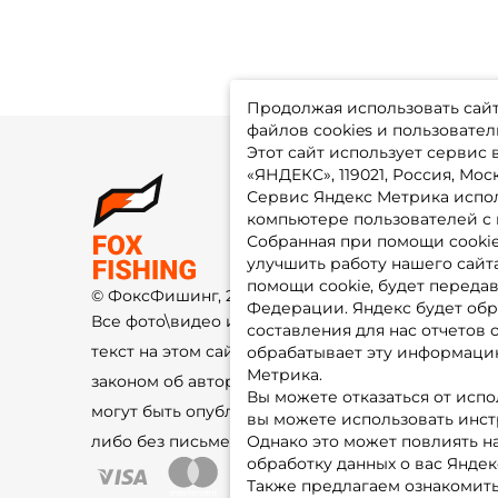
Продолжая использовать сайт,
файлов cookies и пользовател
Этот сайт использует сервис
«ЯНДЕКС», 119021, Россия, Москв
Сервис Яндекс Метрика испол
О 
компьютере пользователей с 
До
Оп
Собранная при помощи cooki
Fo
улучшить работу нашего сайт
Гу
Ко
помощи cookie, будет передав
© ФоксФишинг, 2009-2026
По
Федерации. Яндекс будет обр
Все фото\видео изображения и
составления для нас отчетов 
текст на этом сайте защищены
обрабатывает эту информацию
Метрика.
законом об авторском праве и не
Вы можете отказаться от испо
могут быть опубликованы ещё где-
вы можете использовать инстру
либо без письменного разрешения.
Однако это может повлиять на
обработку данных о вас Яндек
Также предлагаем ознакомить