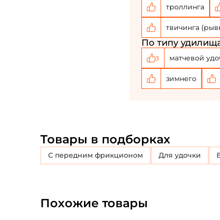
троллинга
твичинга (рыв
По типу удилища
матчевой удо
3
зимнего
Товары в подборках
с передним фрикционом
Для удочки
Похожие товары