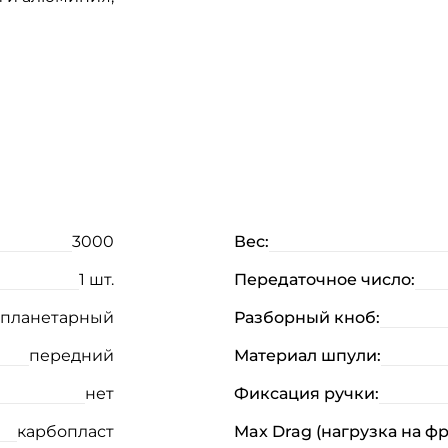
3000
Вес:
1 шт.
Передаточное число:
планетарный
Разборный кноб:
Создать аккаунт
передний
Материал шпули:
ФИО: *
нет
Фиксация ручки:
Email: *
карбопласт
Max Drag (нагрузка на ф