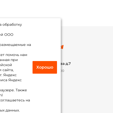
а обработку
ией ООО
 размещаемые на
8 (495) 532-77-88
info@foxfishing.ru
ет помочь нам
По вопросам с заказом
анная при
г. Москва,
ул. Плеханова д.7
ийской
Хорошо
 сайта,
Ежедневно 10:00 до 20:00
г. Яндекс
виса Яндекс
Присоединяйся к нам
раузере. Также
ml
 соглашаетесь на
ых данных.