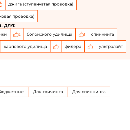
джига (ступенчатая проводка)
ковая проводка)
, для:
чки
болонского удилища
спиннинга
2
1
карпового удилища
фидера
ультралайт
Бюджетные
для твичинга
Для спиннинга