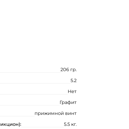
206 гр.
5.2
Нет
Графит
прижимной винт
рикцион):
5.5 кг.