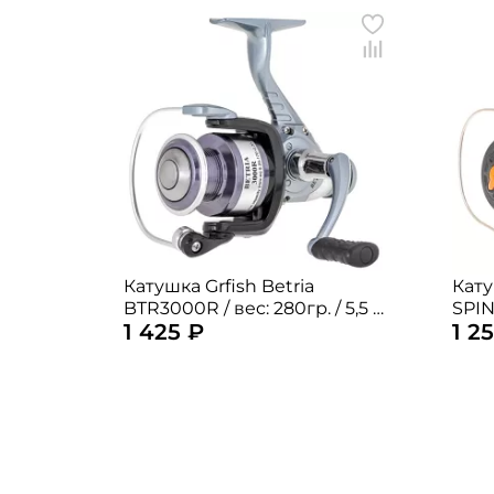
Катушка Grfish Betria
Кату
BTR3000R / вес: 280гр. / 5,5 /
SPIN 1 3
1 425 ₽
1 2
подшипники: 6шт.
5,2 