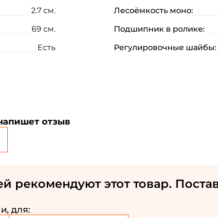
2.7 см.
Лесоёмкость моно:
Номер телефона: *
69 см.
Подшипник в ролике:
Есть
Регулировочные шайбы:
Придумайте пароль: *
Повторите пароль: *
Заполняя данную форму вы соглашаетесь на
обработку
персональных данных
 напишет отзыв
Создать аккаунт
У меня уже есть аккаунт
й рекомендуют этот товар. Постав
и, для: