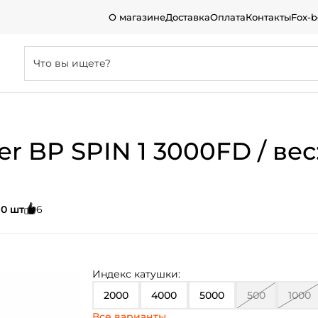
О магазине
Доставка
Оплата
Контакты
Fox-
 BP SPIN 1 3000FD / вес: 2
:
0 шт
6
Индекс катушки:
2000
4000
5000
500
1000
Все варианты