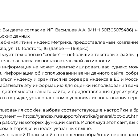
 Вы даете согласие ИП Васильев А.А. (ИНН 501305075486) н
ьских данных.
 веб-аналитики Яндекс Метрика, предоставляемый компан
а, ул. Л. Толстого, 16 (далее — Яндекс).
ьзует технологию “cookie” — небольшие текстовые файлы,
магазине
Каталог товаров
целью анализа их пользовательской активности.
ставка
Акции
лата
Новинки
e информация не может идентифицировать вас, однако мож
x-bonus
Бренды
а. Информация об использовании вами данного сайта, собр
ру
Партнерская программа
нтакты
аться Яндексу и храниться на сервере Яндекса в ЕС и Росс
литика обработки ПД
абатывать эту информацию для оценки использования вами
о деятельности нашего сайта, и предоставления других услу
 в порядке, установленном в условиях использования сер
льзования cookies, выбрав соответствующие настройки в б
мент — https://yandex.ru/support/metrika/general/opt-out.ht
 работу некоторых функций сайта. Используя этот сайт, вы
сом в порядке и целях, указанных выше.
ся с нашей Политикой в отношении обработки персональн