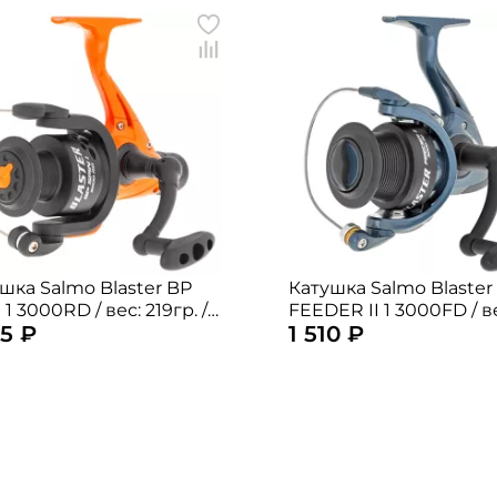
шка Salmo Blaster BP
Катушка Salmo Blaster
000RD / вес: 219гр. /
FEEDER II 1 3000FD / вес:
55 ₽
1 510 ₽
/ подшипники: 1шт.
250гр. / 5,2 / подшипни
1шт.