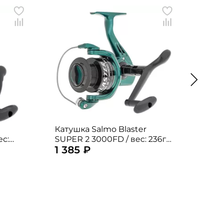
Катушка Salmo Blaster
Кату
SUPER 2 3000FD / вес: 236гр.
SUPER
1 385 ₽
1 3
ки:
/ 5,2 / подшипники: 2шт.
250г
2шт.