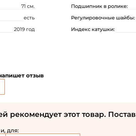
71 см.
Подшипник в ролике:
есть
Регулировочные шайбы:
2019 год
Индекс катушки:
Создать аккаунт
ФИО: *
 напишет отзыв
Email: *
Номер телефона: *
ей рекомендует этот товар. Постав
Придумайте пароль: *
и, для: