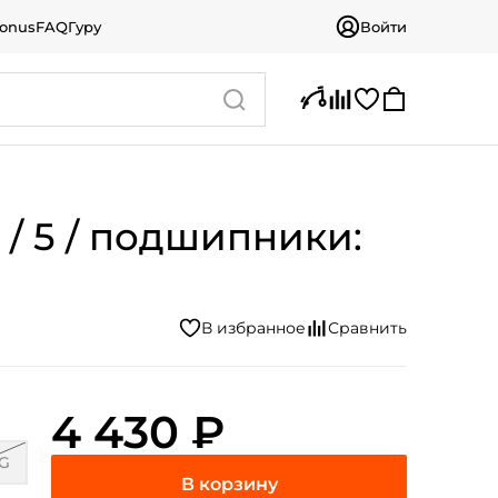
bonus
FAQ
Гуру
Войти
 / 5 / подшипники:
4 430 ₽
G