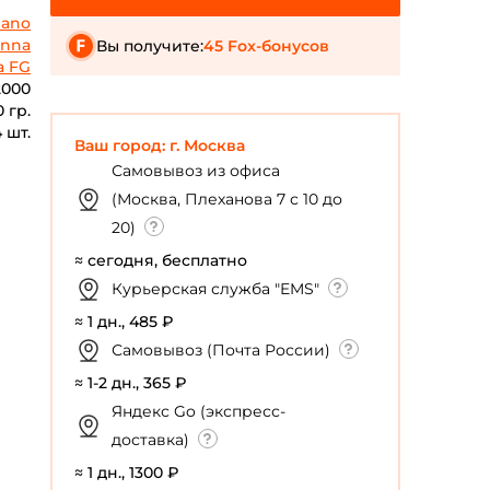
mano
enna
Вы получите:
45 Fox-бонусов
a FG
2000
 гр.
 шт.
Ваш город: г. Москва
Самовывоз из офиса
(Москва, Плеханова 7 с 10 до
20)
≈ сегодня, бесплатно
Курьерская служба "EMS"
≈ 1 дн., 485 ₽
Самовывоз (Почта России)
≈ 1-2 дн., 365 ₽
Яндекс Go (экспресс-
доставка)
≈ 1 дн., 1300 ₽