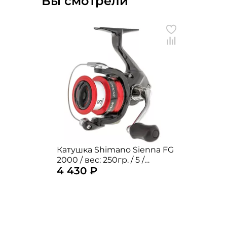
Вы смотрели
Катушка Shimano Sienna FG
2000 / вес: 250гр. / 5 /
4 430 ₽
подшипники: 4шт.