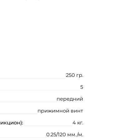
250 гр.
5
передний
прижимной винт
рикцион):
4 кг.
0.25/120 мм./м.