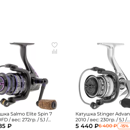
шка Salmo Elite Spin 7
Катушка Stinger Advan
72гр. / 5,1 /
2010 / вес: 230гр. / 5,1 /
85 ₽
5 440 ₽
ипники: 7шт.
подшипники: 8шт.
6 400 ₽
-15%