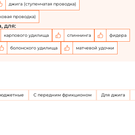
Повторите пароль: *
джига (ступенчатая проводка)
Заполняя данную форму вы соглашаетесь на
ковая проводка)
обработку
персональных данных
, для:
Создать аккаунт
карпового удилища
спиннинга
фидера
У меня уже есть аккаунт
болонского удилища
матчевой удочки
Бюджетные
с передним фрикционом
Для джига