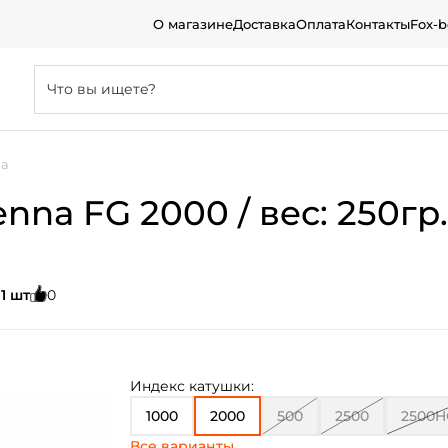
О магазине
Доставка
Оплата
Контакты
Fox-
na
nna FG 2000 / вес: 250гр.
:
1 шт
0
Индекс катушки:
1000
2000
500
2500
2500H
Все варианты