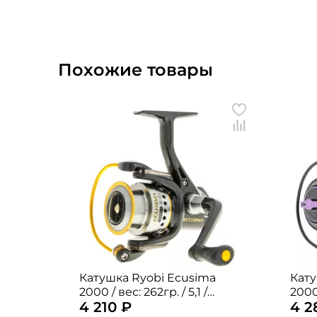
Похожие товары
Катушка Ryobi Ecusima
Кату
2000 / вес: 262гр. / 5,1 /
2000FD / вес: 2
4 210 ₽
4 2
подшипники: 5шт.
подш