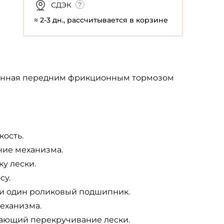
СДЭК
≈ 2-3 дн., рассчитывается в корзине
щённая передним фрикционным тормозом
кость.
ние механизма.
у лески.
су.
и один роликовый подшипник.
механизма.
ающий перекручивание лески.