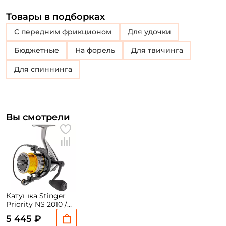
Товары в подборках
с передним фрикционом
Для удочки
Бюджетные
на форель
для твичинга
Для спиннинга
Вы смотрели
Катушка Stinger
Priority NS 2010 /
вес: 250гр. / 5,2 /
5 445 ₽
подшипники: 7шт.