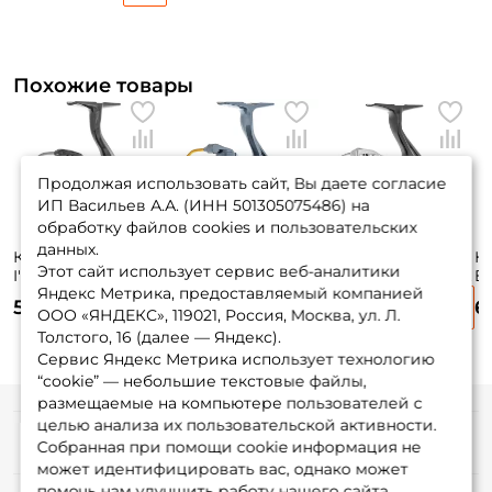
Похожие товары
Продолжая использовать сайт, Вы даете согласие
ИП Васильев А.А. (ИНН 501305075486) на
обработку файлов cookies и пользовательских
данных.
Катушка Nautilus
Катушка Ryobi
Катушка Shimano
К
Этот сайт использует сервис веб-аналитики
I'zi 2000PG / вес:
Ecusima Pro LT
Nexave C2000S FI /
Ex
Яндекс Метрика, предоставляемый компанией
209гр. / 4,6 /
2000 / вес: 217гр. /
вес: 225гр. / 5 /
ве
5 130 ₽
5 380 ₽
5 745 ₽
6
подшипники: 7шт.
5,3 / подшипники:
подшипники: 4шт.
п
ООО «ЯНДЕКС», 119021, Россия, Москва, ул. Л.
7шт.
Толстого, 16 (далее — Яндекс).
Сервис Яндекс Метрика использует технологию
“cookie” — небольшие текстовые файлы,
размещаемые на компьютере пользователей с
целью анализа их пользовательской активности.
Информация
Собранная при помощи cookie информация не
может идентифицировать вас, однако может
помочь нам улучшить работу нашего сайта.