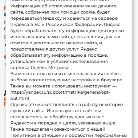
О магазине
Информация об использовании вами данного
8 (495) 532-77-88
Доставка
сайта, собранная при помощи cookie, будет
info@foxfishing.ru
Оплата
передаваться Яндексу и храниться на сервере
Fox-bonus
По вопросам с заказом
Яндекса в ЕС и Российской Федерации. Яндекс
Гуру
г. Москва,
ул. Плеханова д.7
будет обрабатывать эту информацию для оценки
использования вами сайта, составления для нас
Ежедневно 10:00 до 20:00
Партнерская программа
отчетов о деятельности нашего сайта, и
предоставления других услуг. Яндекс
обрабатывает эту информацию в порядке,
установленном в условиях использования
сервиса Яндекс Метрика.
Вы можете отказаться от использования cookies,
выбрав соответствующие настройки в браузере.
Также вы можете использовать инструмент —
https://yandex.ru/support/metrika/general/opt-
© ФоксФишинг, 2009-2026
out.html
Однако это может повлиять на работу некоторых
функций сайта. Используя этот сайт, вы
соглашаетесь на обработку данных о вас
Яндексом в порядке и целях, указанных выше.
Также предлагаем ознакомиться с нашей
Политикой в отношении обработки персональных