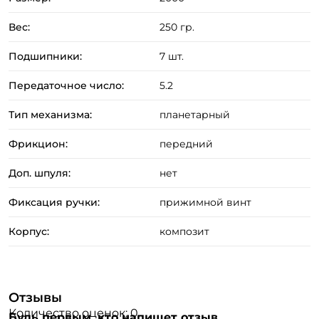
Вес:
250 гр.
Подшипники:
7 шт.
Передаточное число:
5.2
Тип механизма:
планетарный
Фрикцион:
передний
Доп. шпуля:
нет
Создать аккаунт
Фиксация ручки:
прижимной винт
Корпус:
композит
ФИО: *
Email: *
Отзывы
Количество оценок: 0
Будь первым, кто напишет отзыв