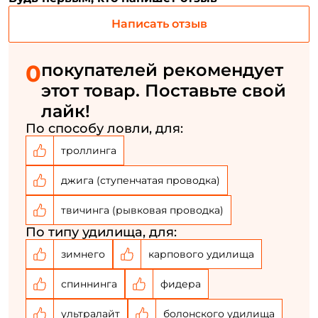
Номер телефона: *
Написать отзыв
Придумайте пароль: *
0
покупателей рекомендует
этот товар. Поставьте свой
Повторите пароль: *
лайк!
Заполняя данную форму вы соглашаетесь на обработку
По способу ловли, для:
персональных данных
троллинга
Создать аккаунт
джига (ступенчатая проводка)
У меня уже есть аккаунт
твичинга (рывковая проводка)
По типу удилища, для:
зимнего
карпового удилища
спиннинга
фидера
ультралайт
болонского удилища