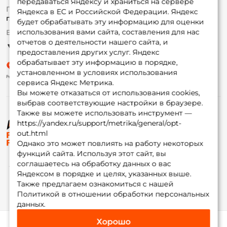
передаваться Яндексу и храниться на сервере
Fox-bonus
По вопросам с заказом
Яндекса в ЕС и Российской Федерации. Яндекс
Гуру
г. Москва,
ул. Плеханова д.7
будет обрабатывать эту информацию для оценки
использования вами сайта, составления для нас
Ежедневно 10:00 до 20:00
Партнерская программа
отчетов о деятельности нашего сайта, и
предоставления других услуг. Яндекс
обрабатывает эту информацию в порядке,
установленном в условиях использования
сервиса Яндекс Метрика.
Вы можете отказаться от использования cookies,
выбрав соответствующие настройки в браузере.
Также вы можете использовать инструмент —
https://yandex.ru/support/metrika/general/opt-
© ФоксФишинг, 2009-2026
out.html
Однако это может повлиять на работу некоторых
функций сайта. Используя этот сайт, вы
соглашаетесь на обработку данных о вас
Яндексом в порядке и целях, указанных выше.
Также предлагаем ознакомиться с нашей
Политикой в отношении обработки персональных
данных.
Хорошо