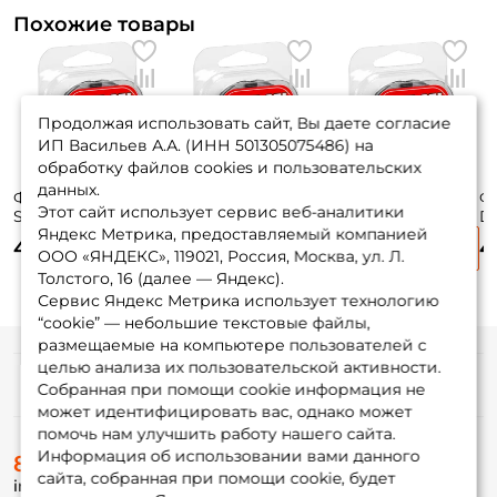
Похожие товары
Продолжая использовать сайт, Вы даете согласие
ИП Васильев А.А. (ИНН 501305075486) на
обработку файлов cookies и пользовательских
данных.
Флюорокарбон
Флюорокарбон
Флюорокарбон
Ф
Этот сайт использует сервис веб-аналитики
Sunline Siglon
Sunline Siglon
Sunline Siglon
Du
Яндекс Метрика, предоставляемый компанией
Fluoro 10м 0.104мм
Fluoro 10м 0.190мм
Fluoro 10м 0.165мм
0,
400 ₽
455 ₽
460 ₽
4
Clear
Clear
Clear
ООО «ЯНДЕКС», 119021, Россия, Москва, ул. Л.
Толстого, 16 (далее — Яндекс).
Сервис Яндекс Метрика использует технологию
“cookie” — небольшие текстовые файлы,
размещаемые на компьютере пользователей с
целью анализа их пользовательской активности.
Информация
Собранная при помощи cookie информация не
может идентифицировать вас, однако может
помочь нам улучшить работу нашего сайта.
О магазине
Информация об использовании вами данного
8 (495) 532-77-88
Доставка
сайта, собранная при помощи cookie, будет
info@foxfishing.ru
Оплата