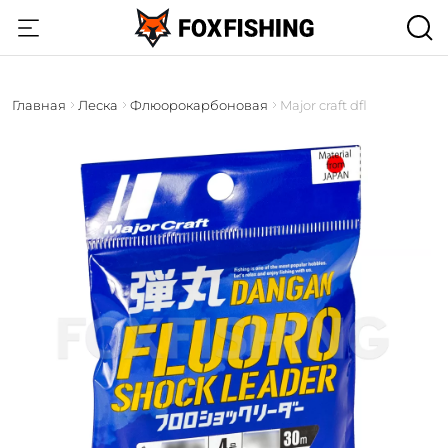
Главная
Леска
Флюорокарбоновая
Major craft dfl