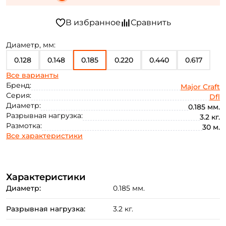
Диаметр, мм:
0.128
0.148
0.185
0.220
0.440
0.617
Все варианты
0.700
0.738
0.780
0.165
0.205
0.235
Бренд:
Major Craft
Серия:
Dfl
0.260
0.285
0.330
0.370
0.467
0.522
Диаметр:
0.185 мм.
Разрывная нагрузка:
3.2 кг.
0.572
0.910
Размотка:
30 м.
Все характеристики
Характеристики
Диаметр:
0.185 мм.
Разрывная нагрузка:
3.2 кг.