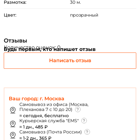
Создать аккаунт
Размотка:
30 м.
Цвет:
прозрачный
ФИО: *
Отзывы
Email: *
Количество оценок: 0
Будь первым, кто напишет отзыв
Написать отзыв
Номер телефона: *
Придумайте пароль: *
Ваш город: г. Москва
Повторите пароль: *
Самовывоз из офиса (Москва,
Плеханова 7 с 10 до 20)
Заполняя данную форму вы соглашаетесь на обработку
≈ сегодня, бесплатно
Курьерская служба "EMS"
персональных данных
≈ 1 дн., 485 ₽
Создать аккаунт
Самовывоз (Почта России)
≈ 1-2 дн., 365 ₽