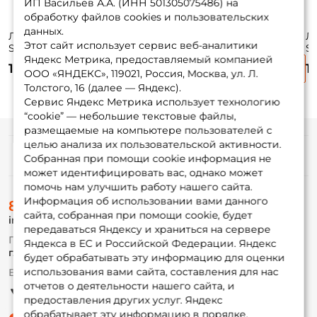
ИП Васильев А.А. (ИНН 501305075486) на
обработку файлов cookies и пользовательских
данных.
Леска Dunaev
Леска Dunaev
Леска Dunaev
Л
Этот сайт использует сервис веб-аналитики
Samson 0.35мм
Samson 0.18мм
Samson 0.23мм
S
Яндекс Метрика, предоставляемый компанией
100м
100м
100м
1
125 ₽
125 ₽
125 ₽
1
ООО «ЯНДЕКС», 119021, Россия, Москва, ул. Л.
Толстого, 16 (далее — Яндекс).
Сервис Яндекс Метрика использует технологию
“cookie” — небольшие текстовые файлы,
размещаемые на компьютере пользователей с
целью анализа их пользовательской активности.
Информация
Собранная при помощи cookie информация не
может идентифицировать вас, однако может
помочь нам улучшить работу нашего сайта.
О магазине
Информация об использовании вами данного
8 (495) 532-77-88
Доставка
сайта, собранная при помощи cookie, будет
info@foxfishing.ru
Оплата
передаваться Яндексу и храниться на сервере
Fox-bonus
По вопросам с заказом
Яндекса в ЕС и Российской Федерации. Яндекс
Гуру
г. Москва,
ул. Плеханова д.7
будет обрабатывать эту информацию для оценки
использования вами сайта, составления для нас
Ежедневно 10:00 до 20:00
Партнерская программа
отчетов о деятельности нашего сайта, и
предоставления других услуг. Яндекс
обрабатывает эту информацию в порядке,