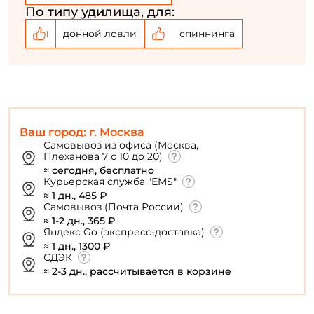
По типу удилища, для:
Повторите пароль: *
донной ловли
спиннинга
1
Заполняя данную форму вы соглашаетесь на обработку
персональных данных
Создать аккаунт
Ваш город: г. Москва
У меня уже есть аккаунт
Самовывоз из офиса (Москва,
Плеханова 7 с 10 до 20)
≈ сегодня, бесплатно
Курьерская служба "EMS"
≈ 1 дн., 485 ₽
Самовывоз (Почта России)
≈ 1-2 дн., 365 ₽
Яндекс Go (экспресс-доставка)
≈ 1 дн., 1300 ₽
СДЭК
≈ 2-3 дн., рассчитывается в корзине