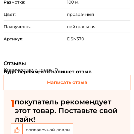
Размотка:
100 м.
Цвет:
прозрачный
Плавучесть:
нейтральная
Артикул:
DSN370
Создать аккаунт
Отзывы
Количество оценок: 0
Будь первым, кто напишет отзыв
ФИО: *
Написать отзыв
Email: *
1
покупатель рекомендует
этот товар. Поставьте свой
Номер телефона: *
лайк!
Придумайте пароль: *
поплавочной ловли