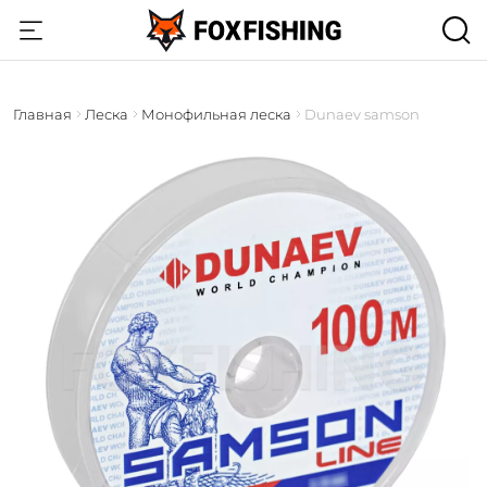
Главная
Леска
Монофильная леска
Dunaev samson