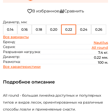
Диаметр, мм:
0.14
0.16
0.18
0.20
0.22
0.24
0.26
Все варианты
0.28
0.30
0.35
0.40
Бренд:
Nautilus
Серия:
All round
Разрывная нагрузка:
7.4 кг.
Диаметр:
0.22 мм.
Размотка:
100 м.
Все характеристики
Подробное описание
All round - большая линейка доступных и популярных
типов и видов лесок, ориентированных на различные
способы ловли и применяемые снасти.