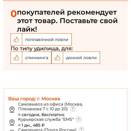
0
покупателей рекомендует
Номер телефона: *
этот товар. Поставьте свой
лайк!
Придумайте пароль: *
поплавочной ловли
По типу удилища, для:
Повторите пароль: *
спиннинга
донной ловли
Заполняя данную форму вы соглашаетесь на обработку
персональных данных
Создать аккаунт
У меня уже есть аккаунт
Ваш город: г. Москва
Самовывоз из офиса (Москва,
Плеханова 7 с 10 до 20)
≈ сегодня, бесплатно
Курьерская служба "EMS"
≈ 1 дн., 485 ₽
Самовывоз (Почта России)