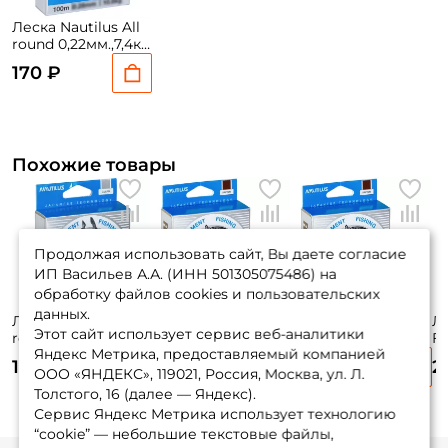
Леска Nautilus All
round 0,22мм.,7,4кг,
100м. clean
170 ₽
Похожие товары
Продолжая использовать сайт, Вы даете согласие
ИП Васильев А.А. (ИНН 501305075486) на
обработку файлов cookies и пользовательских
данных.
Леска Nautilus All
Леска Nautilus
Леска Nautilus
Ле
Этот сайт использует сервис веб-аналитики
round
Feeder Carp
Feeder Carp
Fe
Яндекс Метрика, предоставляемый компанией
0,26мм.,9,4кг, 100м.
0,40мм.,17,1кг,
0,20мм.,5,9кг,
0,
175 ₽
205 ₽
175 ₽
2
clean
100м.brown
100м.brown
1
ООО «ЯНДЕКС», 119021, Россия, Москва, ул. Л.
Толстого, 16 (далее — Яндекс).
Сервис Яндекс Метрика использует технологию
“cookie” — небольшие текстовые файлы,