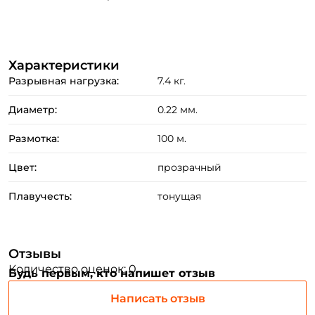
Характеристики
Разрывная нагрузка:
7.4 кг.
Диаметр:
0.22 мм.
Размотка:
100 м.
Цвет:
прозрачный
Плавучесть:
тонущая
Создать аккаунт
Отзывы
Количество оценок: 0
ФИО: *
Будь первым, кто напишет отзыв
Написать отзыв
Email: *