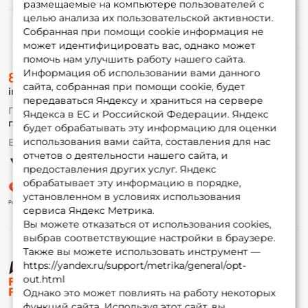
размещаемые на компьютере пользователей с
целью анализа их пользовательской активности.
Информация
Собранная при помощи cookie информация не
может идентифицировать вас, однако может
помочь нам улучшить работу нашего сайта.
О магазине
Информация об использовании вами данного
8 (495) 532-77-88
Доставка
сайта, собранная при помощи cookie, будет
info@foxfishing.ru
Оплата
передаваться Яндексу и храниться на сервере
Fox-bonus
По вопросам с заказом
Яндекса в ЕС и Российской Федерации. Яндекс
Гуру
г. Москва,
ул. Плеханова д.7
будет обрабатывать эту информацию для оценки
использования вами сайта, составления для нас
Ежедневно 10:00 до 20:00
Партнерская программа
отчетов о деятельности нашего сайта, и
предоставления других услуг. Яндекс
обрабатывает эту информацию в порядке,
установленном в условиях использования
сервиса Яндекс Метрика.
Вы можете отказаться от использования cookies,
выбрав соответствующие настройки в браузере.
Также вы можете использовать инструмент —
https://yandex.ru/support/metrika/general/opt-
© ФоксФишинг, 2009-2026
out.html
Однако это может повлиять на работу некоторых
функций сайта. Используя этот сайт, вы