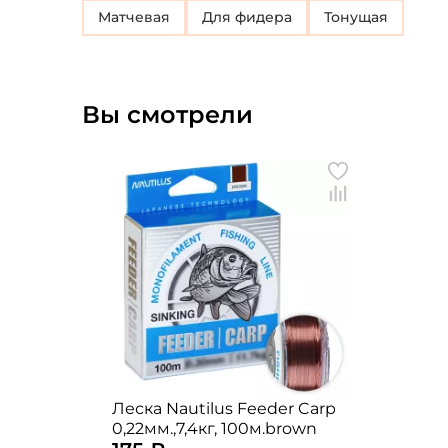
Матчевая
для фидера
Тонущая
Вы смотрели
Леска Nautilus Feeder Carp
0,22мм.,7,4кг, 100м.brown