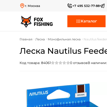
г. Москва
+7 495 532-77-88
Каталог
Главная
Леска
Монофильная леска
Nautilus feede
Леска Nautilus Feede
Код товара:
84061
0
отзывов
В наличии