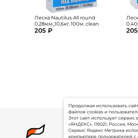
Леска Nautilus All round
Леск
0,28мм.,10,6кг, 100м. clean
0,40
205 ₽
205
Продолжая использовать сайт,
файлов cookies и пользовател
Этот сайт использует сервис
«ЯНДЕКС», 119021, Россия, Москв
Сервис Яндекс Метрика испол
О 
компьютере пользователей с 
До