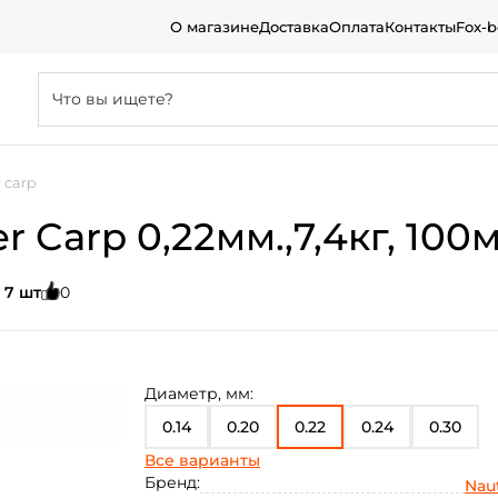
О магазине
Доставка
Оплата
Контакты
Fox-
r carp
r Carp 0,22мм.,7,4кг, 100
:
7 шт
0
Диаметр, мм:
0.14
0.20
0.22
0.24
0.30
Все варианты
0.35
0.40
0.16
0.18
0.26
Бренд:
Naut