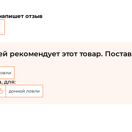
 напишет отзыв
ей рекомендует этот товар. Постав
Создать аккаунт
ловли
ФИО: *
, для:
донной ловли
Email: *
Номер телефона: *
Придумайте пароль: *