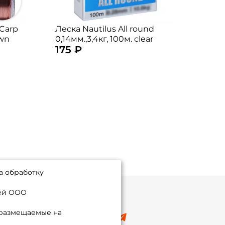
 Carp
Леска Nautilus All round
Леск
own
0,14мм.,3,4кг, 100м. clear
0,22м
175 ₽
170
а обработку
ией ООО
 размещаемые на
8 (495) 532-77-88