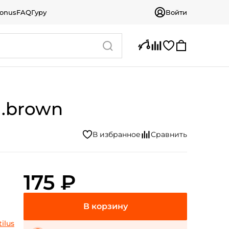
bonus
FAQ
Гуру
Войти
м.brown
175 ₽
ilus