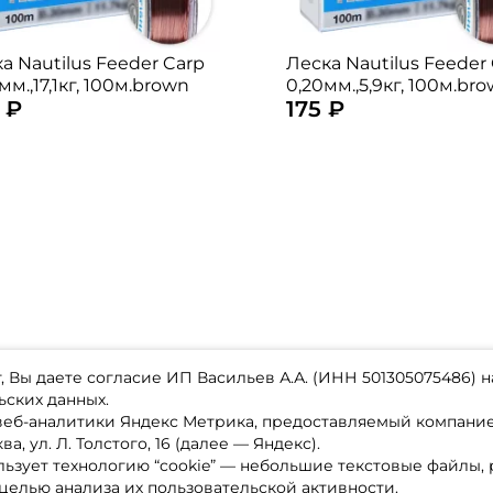
а Nautilus Feeder Carp
Леска Nautilus Feeder
мм.,17,1кг, 100м.brown
0,20мм.,5,9кг, 100м.br
 ₽
175 ₽
 Вы даете согласие ИП Васильев А.А. (ИНН 501305075486) н
ьских данных.
 веб-аналитики Яндекс Метрика, предоставляемый компан
а, ул. Л. Толстого, 16 (далее — Яндекс).
ьзует технологию “cookie” — небольшие текстовые файлы,
магазине
Каталог товаров
целью анализа их пользовательской активности.
ставка
Акции