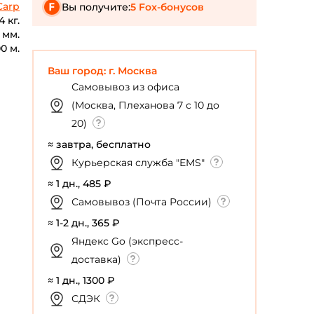
Carp
Вы получите:
5 Fox-бонусов
4 кг.
 мм.
00 м.
Ваш город: г. Москва
Самовывоз из офиса
(Москва, Плеханова 7 с 10 до
20)
≈ завтра, бесплатно
Курьерская служба "EMS"
≈ 1 дн., 485 ₽
Самовывоз (Почта России)
≈ 1-2 дн., 365 ₽
Яндекс Go (экспресс-
доставка)
≈ 1 дн., 1300 ₽
СДЭК