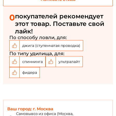
Email: *
0
покупателей рекомендует
этот товар. Поставьте свой
Номер телефона: *
лайк!
По способу ловли, для:
Придумайте пароль: *
джига (ступенчатая проводка)
По типу удилища, для:
Повторите пароль: *
спиннинга
ультралайт
Заполняя данную форму вы соглашаетесь на обработку
персональных данных
фидера
Создать аккаунт
У меня уже есть аккаунт
Ваш город: г. Москва
Самовывоз из офиса (Москва,