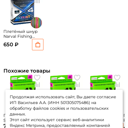
Плетёный шнур
Narval Fishing
Robust X4 PE 150m
650 ₽
(multicolour)
#1.2/0.185mm
9.07kg/20lb
Похожие товары
Продолжая использовать сайт, Вы даете согласие
ИП Васильев А.А. (ИНН 501305075486) на
обработку файлов cookies и пользовательских
данных.
Плетёный шнур
Плетёный шнур
Плетёный шнур
П
Этот сайт использует сервис веб-аналитики
Sufix Sfx Braid X4
Sufix Sfx Braid X4
Sufix Sfx Braid X4
Po
135м. 0.148мм.
135м. 0.165мм.
135м. 0.235мм.
Ne
Яндекс Метрика, предоставляемый компанией
730 ₽
730 ₽
730 ₽