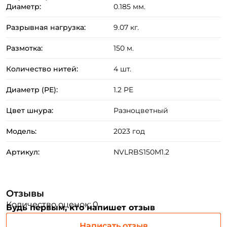
Диаметр:
0.185 мм.
Разрывная нагрузка:
9.07 кг.
Размотка:
150 м.
Количество нитей:
4 шт.
Диаметр (PE):
1.2 PE
Цвет шнура:
Разноцветный
Модель:
2023 год
Артикул:
NVLRBS150M1.2
Создать аккаунт
Отзывы
Количество оценок: 0
Будь первым, кто напишет отзыв
ФИО: *
Написать отзыв