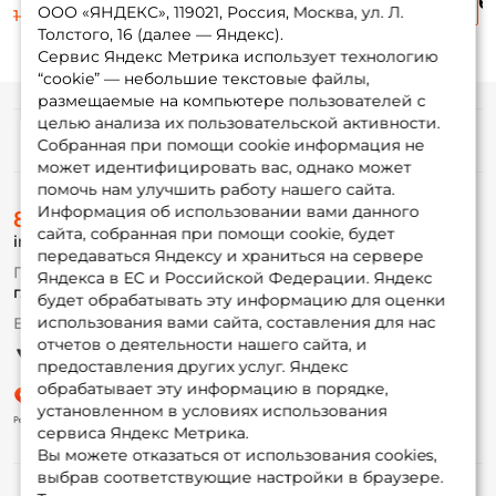
6
Yellow
Yellow
Yellow
10
ООО «ЯНДЕКС», 119021, Россия, Москва, ул. Л.
1 215 ₽
1 215 ₽
1 215 ₽
Толстого, 16 (далее — Яндекс).
Сервис Яндекс Метрика использует технологию
“cookie” — небольшие текстовые файлы,
размещаемые на компьютере пользователей с
целью анализа их пользовательской активности.
Информация
Собранная при помощи cookie информация не
может идентифицировать вас, однако может
помочь нам улучшить работу нашего сайта.
О магазине
Информация об использовании вами данного
8 (495) 532-77-88
Доставка
сайта, собранная при помощи cookie, будет
info@foxfishing.ru
Оплата
передаваться Яндексу и храниться на сервере
Fox-bonus
По вопросам с заказом
Яндекса в ЕС и Российской Федерации. Яндекс
Гуру
г. Москва,
ул. Плеханова д.7
будет обрабатывать эту информацию для оценки
использования вами сайта, составления для нас
Ежедневно 10:00 до 20:00
Партнерская программа
отчетов о деятельности нашего сайта, и
предоставления других услуг. Яндекс
обрабатывает эту информацию в порядке,
установленном в условиях использования
сервиса Яндекс Метрика.
Вы можете отказаться от использования cookies,
выбрав соответствующие настройки в браузере.