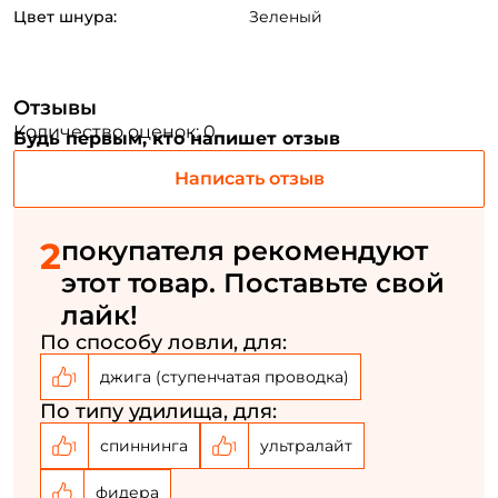
Цвет шнура:
Зеленый
Email: *
Номер телефона: *
Отзывы
Количество оценок: 0
Будь первым, кто напишет отзыв
Придумайте пароль: *
Написать отзыв
Повторите пароль: *
2
покупателя рекомендуют
этот товар. Поставьте свой
Заполняя данную форму вы соглашаетесь на обработку
персональных данных
лайк!
Создать аккаунт
По способу ловли, для:
джига (ступенчатая проводка)
1
По типу удилища, для:
У меня уже есть аккаунт
спиннинга
ультралайт
1
1
фидера