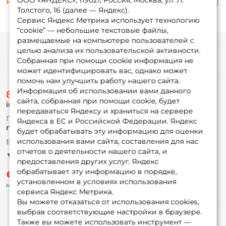
ООО «ЯНДЕКС», 119021, Россия, Москва, ул. Л.
1 215 ₽
1 215 ₽
Толстого, 16 (далее — Яндекс).
Сервис Яндекс Метрика использует технологию
“cookie” — небольшие текстовые файлы,
размещаемые на компьютере пользователей с
целью анализа их пользовательской активности.
Информация
Собранная при помощи cookie информация не
может идентифицировать вас, однако может
помочь нам улучшить работу нашего сайта.
О магазине
Информация об использовании вами данного
8 (495) 532-77-88
Доставка
сайта, собранная при помощи cookie, будет
info@foxfishing.ru
Оплата
передаваться Яндексу и храниться на сервере
Fox-bonus
По вопросам с заказом
Яндекса в ЕС и Российской Федерации. Яндекс
Гуру
г. Москва,
ул. Плеханова д.7
будет обрабатывать эту информацию для оценки
использования вами сайта, составления для нас
Ежедневно 10:00 до 20:00
Партнерская программа
отчетов о деятельности нашего сайта, и
предоставления других услуг. Яндекс
обрабатывает эту информацию в порядке,
установленном в условиях использования
сервиса Яндекс Метрика.
Вы можете отказаться от использования cookies,
выбрав соответствующие настройки в браузере.
Также вы можете использовать инструмент —