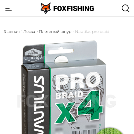
Главная
Леска
Плетеный шнур
Nautilus pro braid