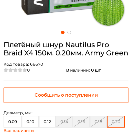
Плетёный шнур Nautilus Pro
Braid X4 150м. 0.20мм. Army Green
Код товара:
66670
0
В наличии:
0 шт
Сообщить о поступлении
Диаметр, мм:
0.09
0.10
0.12
0.14
0.16
0.18
0.20
Все варианты