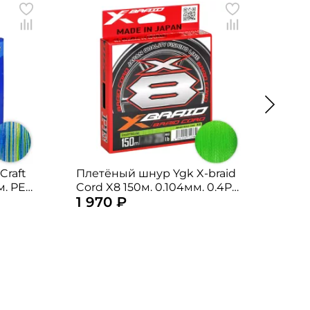
Craft
Плетёный шнур Ygk X-braid
Плет
м. PE-
Cord X8 150м. 0.104мм. 0.4PE
Cord
1 970 ₽
1 9
COLOR
CHARTREUSE
CHA