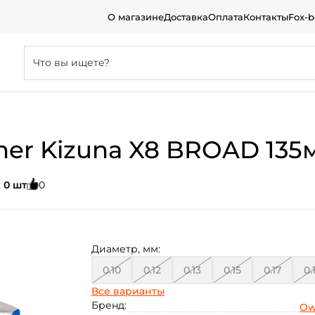
О магазине
Доставка
Оплата
Контакты
Fox-
r Kizuna X8 BROAD 135м
:
0 шт
0
Диаметр, мм:
0.10
0.12
0.13
0.15
0.17
0.
Все варианты
0.21
0.25
0.33
Бренд:
Ow