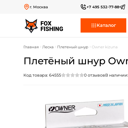
г. Москва
+7 495 532-77-88
Каталог
Главная
Леска
Плетеный шнур
Owner kizuna
Плетёный шнур Owne
Код товара:
64555
0
отзывов
В наличии