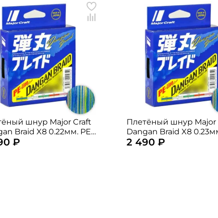
ёный шнур Major Craft
Плетёный шнур Major 
an Braid X8 0.22мм. PE-
Dangan Braid X8 0.23м
90 ₽
2 490 ₽
19,5кг. 200м. MULTICOLOR
3 22,2кг. 200м. MULTI