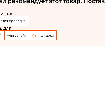
ей рекомендует этот товар. Постав
Номер телефона: *
и, для:
чатая проводка)
Придумайте пароль: *
, для:
ультралайт
фидера
Повторите пароль: *
Заполняя данную форму вы соглашаетесь на
обработку
персональных данных
Создать аккаунт
У меня уже есть аккаунт