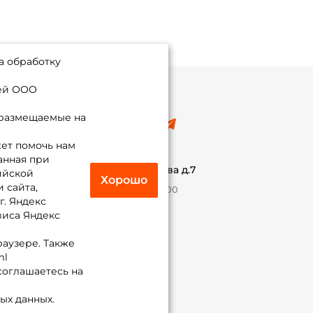
а обработку
ией ООО
 размещаемые на
8 (495) 532-77-88
info@foxfishing.ru
ет помочь нам
По вопросам с заказом
анная при
г. Москва,
ул. Плеханова д.7
ийской
Хорошо
 сайта,
Ежедневно 10:00 до 20:00
г. Яндекс
виса Яндекс
Присоединяйся к нам
раузере. Также
ml
 соглашаетесь на
ых данных.