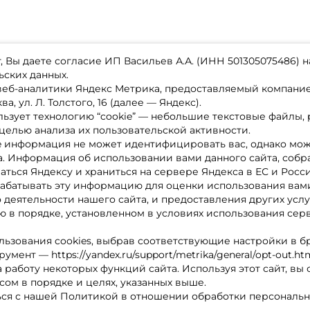
 Вы даете согласие ИП Васильев А.А. (ИНН 501305075486) н
ьских данных.
 веб-аналитики Яндекс Метрика, предоставляемый компан
а, ул. Л. Толстого, 16 (далее — Яндекс).
ьзует технологию “cookie” — небольшие текстовые файлы,
магазине
Каталог товаров
целью анализа их пользовательской активности.
ставка
Акции
лата
Новинки
e информация не может идентифицировать вас, однако мож
x-bonus
Бренды
а. Информация об использовании вами данного сайта, собр
ру
Партнерская программа
нтакты
аться Яндексу и храниться на сервере Яндекса в ЕС и Росс
литика обработки ПД
абатывать эту информацию для оценки использования вами
о деятельности нашего сайта, и предоставления других услу
 в порядке, установленном в условиях использования сер
льзования cookies, выбрав соответствующие настройки в б
мент — https://yandex.ru/support/metrika/general/opt-out.ht
 работу некоторых функций сайта. Используя этот сайт, вы
сом в порядке и целях, указанных выше.
ся с нашей Политикой в отношении обработки персональн