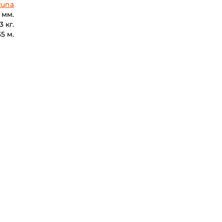
zuna
1 мм.
3 кг.
35 м.