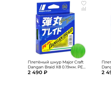
Плетёный шнур Major Craft
Плет
Dangan Braid X8 0.19мм. PE-
Dang
2 490 ₽
2 4
1.5 12,3кг. 200м. GREEN
2.5 