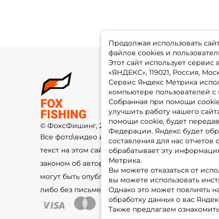
Продолжая использовать сайт,
файлов cookies и пользовател
Этот сайт использует сервис
«ЯНДЕКС», 119021, Россия, Москв
Сервис Яндекс Метрика испол
О 
компьютере пользователей с 
До
Оп
Собранная при помощи cooki
Fo
улучшить работу нашего сайт
Гу
Ко
помощи cookie, будет передав
© ФоксФишинг, 2009-2026
По
Федерации. Яндекс будет обр
Все фото\видео изображения и
составления для нас отчетов 
текст на этом сайте защищены
обрабатывает эту информацию
Метрика.
законом об авторском праве и не
Вы можете отказаться от испо
могут быть опубликованы ещё где-
вы можете использовать инстру
либо без письменного разрешения.
Однако это может повлиять на
обработку данных о вас Яндек
Также предлагаем ознакомить