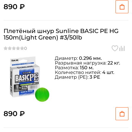
890 ₽
Плетёный шнур Sunline BASIC PE HG
150m(Light Green) #3/50lb
Диаметр:
0.296 мм.
Разрывная нагрузка:
22 кг.
Размотка:
150 м.
Количество нитей:
4 шт.
Диаметр (PE):
3 PE
890 ₽