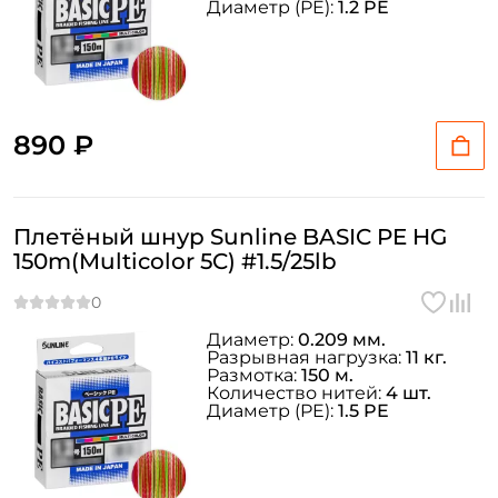
Диаметр (PE):
1.2 PE
Повторите пароль: *
Заполняя данную форму вы соглашаетесь на обработку
персональных данных
Создать аккаунт
890 ₽
У меня уже есть аккаунт
Плетёный шнур Sunline BASIC PE HG
150m(Multicolor 5C) #1.5/25lb
Диаметр:
0.209 мм.
Разрывная нагрузка:
11 кг.
Размотка:
150 м.
Количество нитей:
4 шт.
Диаметр (PE):
1.5 PE