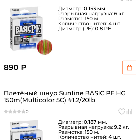
Диаметр:
0.153 мм.
Разрывная нагрузка:
6 кг.
Размотка:
150 м.
Количество нитей:
4 шт.
Диаметр (PE):
0.8 PE
Создать аккаунт
890 ₽
ФИО: *
Email: *
Плетёный шнур Sunline BASIC PE HG
150m(Multicolor 5C) #1.2/20lb
Номер телефона: *
Диаметр:
0.187 мм.
Разрывная нагрузка:
9.2 кг.
Придумайте пароль: *
Размотка:
150 м.
Количество нитей:
4 шт.