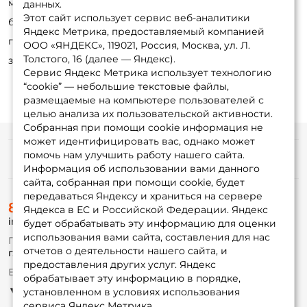
магазине или по телефону. Обработка занимает не
данных.
Этот сайт использует сервис веб-аналитики
более 30 минут. Позвоните нашим консультантам для
Яндекс Метрика, предоставляемый компанией
получения детальной информации и оформления
ООО «ЯНДЕКС», 119021, Россия, Москва, ул. Л.
Толстого, 16 (далее — Яндекс).
заказа: 8-495-532-77-88
Сервис Яндекс Метрика использует технологию
“cookie” — небольшие текстовые файлы,
размещаемые на компьютере пользователей с
целью анализа их пользовательской активности.
Собранная при помощи cookie информация не
может идентифицировать вас, однако может
помочь нам улучшить работу нашего сайта.
Информация
Информация об использовании вами данного
сайта, собранная при помощи cookie, будет
передаваться Яндексу и храниться на сервере
О магазине
8 (495) 532-77-88
Доставка
Яндекса в ЕС и Российской Федерации. Яндекс
info@foxfishing.ru
Оплата
будет обрабатывать эту информацию для оценки
Fox-bonus
использования вами сайта, составления для нас
По вопросам с заказом
Гуру
отчетов о деятельности нашего сайта, и
г. Москва,
ул. Плеханова д.7
предоставления других услуг. Яндекс
Ежедневно 10:00 до 20:00
обрабатывает эту информацию в порядке,
Партнерская программа
установленном в условиях использования
сервиса Яндекс Метрика.