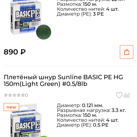
Размотка:
150 м.
Количество нитей:
4 шт.
Диаметр (PE):
3 PE
890 ₽
Плетёный шнур Sunline BASIC PE HG
150m(Light Green) #0.5/8lb
Диаметр:
0.121 мм.
new
Разрывная нагрузка:
3.3 кг.
Размотка:
150 м.
Количество нитей:
4 шт.
Диаметр (PE):
0.5 PE