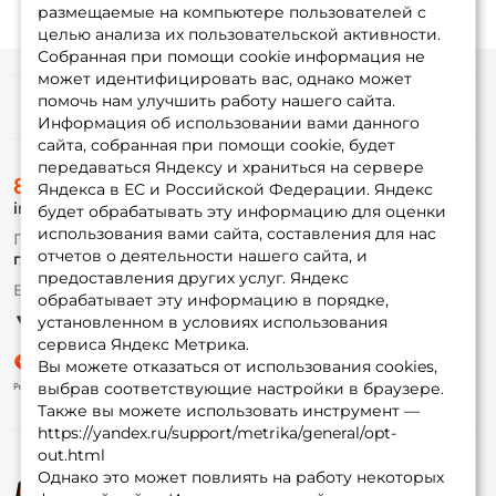
размещаемые на компьютере пользователей с
целью анализа их пользовательской активности.
Собранная при помощи cookie информация не
Номер телефона: *
может идентифицировать вас, однако может
помочь нам улучшить работу нашего сайта.
Информация
Информация об использовании вами данного
Придумайте пароль: *
сайта, собранная при помощи cookie, будет
передаваться Яндексу и храниться на сервере
О магазине
8 (495) 532-77-88
Доставка
Яндекса в ЕС и Российской Федерации. Яндекс
Повторите пароль: *
info@foxfishing.ru
Оплата
будет обрабатывать эту информацию для оценки
Fox-bonus
использования вами сайта, составления для нас
По вопросам с заказом
Заполняя данную форму вы соглашаетесь на обработку
Гуру
отчетов о деятельности нашего сайта, и
г. Москва,
ул. Плеханова д.7
персональных данных
предоставления других услуг. Яндекс
Ежедневно 10:00 до 20:00
Создать аккаунт
обрабатывает эту информацию в порядке,
Партнерская программа
установленном в условиях использования
сервиса Яндекс Метрика.
Вы можете отказаться от использования cookies,
У меня уже есть аккаунт
выбрав соответствующие настройки в браузере.
Также вы можете использовать инструмент —
https://yandex.ru/support/metrika/general/opt-
out.html
Однако это может повлиять на работу некоторых