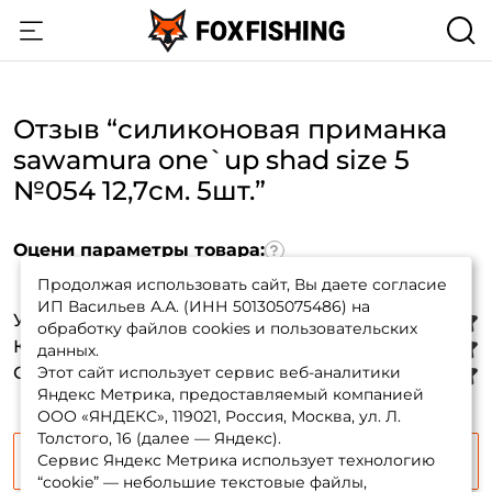
Отзыв “силиконовая приманка
sawamura one`up shad size 5
№054 12,7см. 5шт.”
Оцени параметры товара:
Продолжая использовать сайт, Вы даете согласие
ИП Васильев А.А. (ИНН 501305075486) на
Уловистость
:
обработку файлов cookies и пользовательских
Создать аккаунт
Качество материалов
:
данных.
Стабильность игры
Этот сайт использует сервис веб-аналитики
:
Яндекс Метрика, предоставляемый компанией
ООО «ЯНДЕКС», 119021, Россия, Москва, ул. Л.
ФИО: *
Толстого, 16 (далее — Яндекс).
Сервис Яндекс Метрика использует технологию
Продолжить
“cookie” — небольшие текстовые файлы,
Email: *