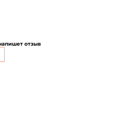
Номер телефона: *
Придумайте пароль: *
Повторите пароль: *
 напишет отзыв
Заполняя данную форму вы соглашаетесь на
обработку
персональных данных
Создать аккаунт
У меня уже есть аккаунт