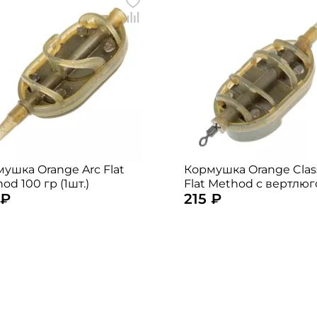
ушка Orange Arc Flat
Кормушка Orange Clas
od 100 гр (1шт.)
Flat Method с вертлю
 ₽
215 ₽
№4 50гр. (1шт.)