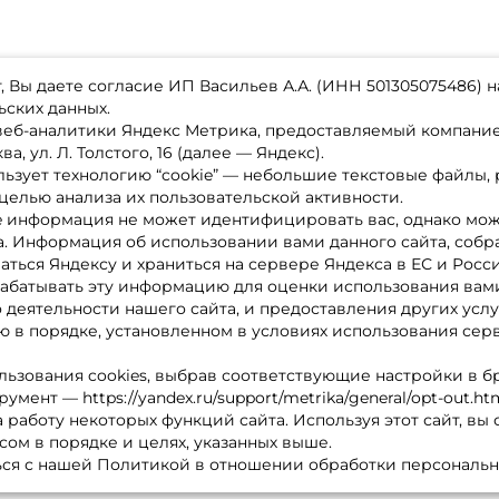
 Вы даете согласие ИП Васильев А.А. (ИНН 501305075486) н
ьских данных.
 веб-аналитики Яндекс Метрика, предоставляемый компан
а, ул. Л. Толстого, 16 (далее — Яндекс).
ьзует технологию “cookie” — небольшие текстовые файлы,
магазине
Каталог товаров
целью анализа их пользовательской активности.
ставка
Акции
лата
Новинки
e информация не может идентифицировать вас, однако мож
x-bonus
Бренды
а. Информация об использовании вами данного сайта, собр
ру
Партнерская программа
нтакты
аться Яндексу и храниться на сервере Яндекса в ЕС и Росс
литика обработки ПД
абатывать эту информацию для оценки использования вами
о деятельности нашего сайта, и предоставления других услу
 в порядке, установленном в условиях использования сер
льзования cookies, выбрав соответствующие настройки в б
мент — https://yandex.ru/support/metrika/general/opt-out.ht
 работу некоторых функций сайта. Используя этот сайт, вы
сом в порядке и целях, указанных выше.
ся с нашей Политикой в отношении обработки персональн