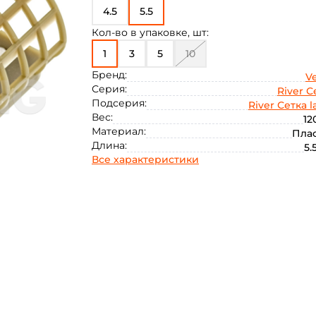
4.5
5.5
Кол-во в упаковке, шт:
1
3
5
10
Бренд:
V
Серия:
River С
Подсерия:
River Сетка l
Вес:
12
Материал:
Пла
Длина:
5.
Все характеристики