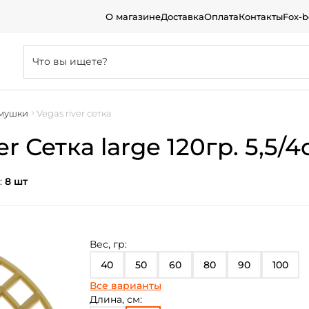
О магазине
Доставка
Оплата
Контакты
Fox-
мушки
Vegas river сетка
 Сетка large 120гр. 5,5/4с
:
8 шт
Вес, гр:
40
50
60
80
90
100
Все варианты
120
Длина, см: