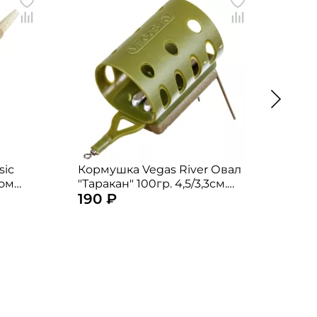
sic
Кормушка Vegas River Овал
Корм
гом
"Таракан" 100гр. 4,5/3,3см.
large
190 ₽
180
1шт.