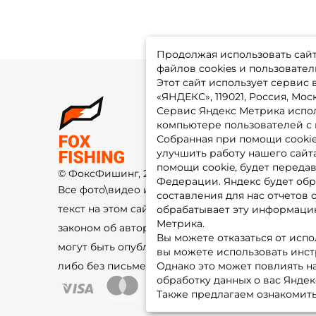
Продолжая использовать сайт,
файлов cookies и пользовател
Этот сайт использует сервис
«ЯНДЕКС», 119021, Россия, Москв
Сервис Яндекс Метрика испол
О 
компьютере пользователей с 
До
Оп
Собранная при помощи cooki
Fo
улучшить работу нашего сайт
Гу
Ко
помощи cookie, будет передав
© ФоксФишинг, 2009-2026
По
Федерации. Яндекс будет обр
Все фото\видео изображения и
составления для нас отчетов 
текст на этом сайте защищены
обрабатывает эту информацию
Метрика.
законом об авторском праве и не
Вы можете отказаться от испо
могут быть опубликованы ещё где-
вы можете использовать инстру
либо без письменного разрешения.
Однако это может повлиять на
обработку данных о вас Яндек
Также предлагаем ознакомить