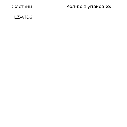
жесткий
Кол-во в упаковке:
LZW106
Создать аккаунт
ФИО: *
Email: *