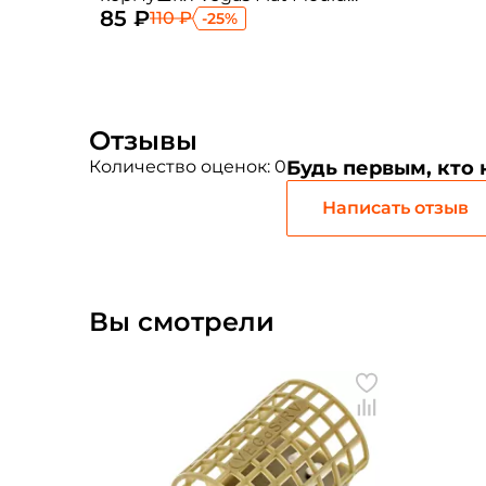
85 ₽
medium
110 ₽
-25%
Отзывы
Количество оценок: 0
Будь первым, кто
Написать отзыв
Вы смотрели