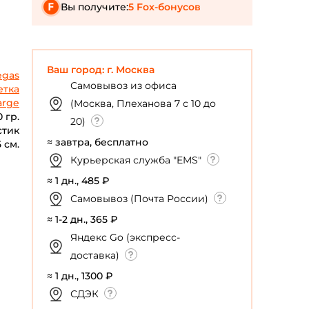
Вы получите:
5 Fox-бонусов
Ваш город: г. Москва
egas
Самовывоз из офиса
етка
arge
(Москва, Плеханова 7 с 10 до
0 гр.
20)
стик
≈ завтра, бесплатно
5 см.
Курьерская служба "EMS"
≈ 1 дн., 485 ₽
Самовывоз (Почта России)
≈ 1-2 дн., 365 ₽
Яндекс Go (экспресс-
доставка)
≈ 1 дн., 1300 ₽
СДЭК