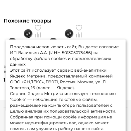
Похожие товары
Продолжая использовать сайт, Вы даете согласие
ИП Васильев А.А. (ИНН 501305075486) на
обработку файлов cookies и пользовательских
данных.
Бусины Salmo Soft
Бусины Salmo Soft
Этот сайт использует сервис веб-аналитики
Beads 5mm
Beads 7mm
Яндекс Метрика, предоставляемый компанией
105 ₽
105 ₽
ООО «ЯНДЕКС», 119021, Россия, Москва, ул. Л.
Толстого, 16 (далее — Яндекс).
Сервис Яндекс Метрика использует технологию
“cookie” — небольшие текстовые файлы,
размещаемые на компьютере пользователей с
целью анализа их пользовательской активности.
Информация
Собранная при помощи cookie информация не
может идентифицировать вас, однако может
помочь нам улучшить работу нашего сайта.