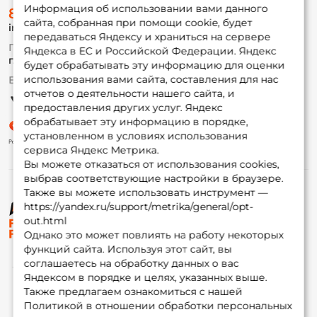
О магазине
Информация об использовании вами данного
8 (495) 532-77-88
Доставка
сайта, собранная при помощи cookie, будет
info@foxfishing.ru
Оплата
передаваться Яндексу и храниться на сервере
Fox-bonus
По вопросам с заказом
Яндекса в ЕС и Российской Федерации. Яндекс
Гуру
г. Москва,
ул. Плеханова д.7
будет обрабатывать эту информацию для оценки
использования вами сайта, составления для нас
Ежедневно 10:00 до 20:00
Партнерская программа
отчетов о деятельности нашего сайта, и
предоставления других услуг. Яндекс
обрабатывает эту информацию в порядке,
установленном в условиях использования
сервиса Яндекс Метрика.
Вы можете отказаться от использования cookies,
выбрав соответствующие настройки в браузере.
Также вы можете использовать инструмент —
https://yandex.ru/support/metrika/general/opt-
© ФоксФишинг, 2009-2026
out.html
Однако это может повлиять на работу некоторых
функций сайта. Используя этот сайт, вы
соглашаетесь на обработку данных о вас
Яндексом в порядке и целях, указанных выше.
Также предлагаем ознакомиться с нашей
Политикой в отношении обработки персональных