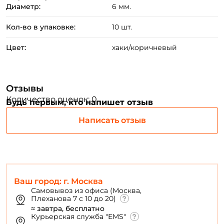
Диаметр:
6 мм.
Создать аккаунт
Кол-во в упаковке:
10 шт.
Цвет:
хаки/коричневый
ФИО: *
Email: *
Отзывы
Количество оценок: 0
Будь первым, кто напишет отзыв
Номер телефона: *
Написать отзыв
Придумайте пароль: *
Повторите пароль: *
Ваш город: г. Москва
Самовывоз из офиса (Москва,
Заполняя данную форму вы соглашаетесь на обработку
Плеханова 7 с 10 до 20)
персональных данных
≈ завтра, бесплатно
Курьерская служба "EMS"
Создать аккаунт