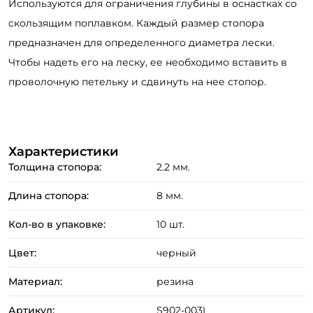
Используются для ограничения глубины в оснастках со
скользящим поплавком. Каждый размер стопора
предназначен для определенного диаметра лески.
Чтобы надеть его на леску, ее необходимо вставить в
проволочную петельку и сдвинуть на нее стопор.
Создать аккаунт
Характеристики
Толщина стопора:
2.2 мм.
Длина стопора:
8 мм.
ФИО: *
Кол-во в упаковке:
10 шт.
Email: *
Цвет:
черный
Материал:
резина
Номер телефона: *
Артикул:
S902-003L