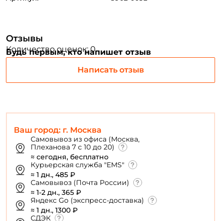
Придумайте пароль: *
Отзывы
Повторите пароль: *
Количество оценок: 0
Будь первым, кто напишет отзыв
Заполняя данную форму вы соглашаетесь на обработку
персональных данных
Написать отзыв
Создать аккаунт
У меня уже есть аккаунт
Ваш город: г. Москва
Самовывоз из офиса (Москва,
Плеханова 7 с 10 до 20)
≈ сегодня, бесплатно
Курьерская служба "EMS"
≈ 1 дн., 485 ₽
Самовывоз (Почта России)
≈ 1-2 дн., 365 ₽
Яндекс Go (экспресс-доставка)
≈ 1 дн., 1300 ₽
СДЭК