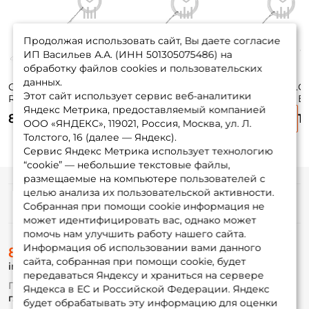
Продолжая использовать сайт, Вы даете согласие
ИП Васильев А.А. (ИНН 501305075486) на
обработку файлов cookies и пользовательских
данных.
Стопора Salmo
Стопора Salmo Art.
Стопора Salmo Art.
С
Этот сайт использует сервис веб-аналитики
Rubber Cylinder
001M 10шт.
002L 10шт.
Бо
Яндекс Метрика, предоставляемый компанией
Stops 004XL 10шт.
85 ₽
80 ₽
80 ₽
1
ООО «ЯНДЕКС», 119021, Россия, Москва, ул. Л.
Толстого, 16 (далее — Яндекс).
Сервис Яндекс Метрика использует технологию
“cookie” — небольшие текстовые файлы,
размещаемые на компьютере пользователей с
целью анализа их пользовательской активности.
Информация
Собранная при помощи cookie информация не
может идентифицировать вас, однако может
помочь нам улучшить работу нашего сайта.
О магазине
Информация об использовании вами данного
8 (495) 532-77-88
Доставка
сайта, собранная при помощи cookie, будет
info@foxfishing.ru
Оплата
передаваться Яндексу и храниться на сервере
Fox-bonus
По вопросам с заказом
Яндекса в ЕС и Российской Федерации. Яндекс
Гуру
г. Москва,
ул. Плеханова д.7
будет обрабатывать эту информацию для оценки