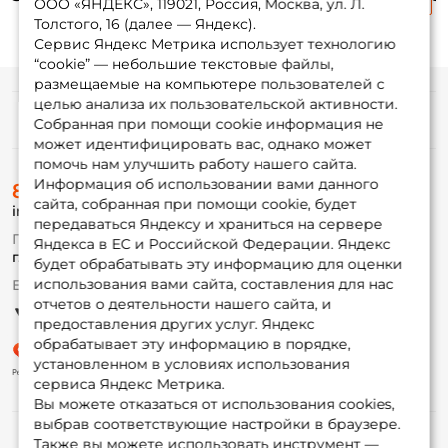
матовый 3 шт.
серебро 3 шт.
чёрный 4 шт.
се
ООО «ЯНДЕКС», 119021, Россия, Москва, ул. Л.
Толстого, 16 (далее — Яндекс).
Сервис Яндекс Метрика использует технологию
“cookie” — небольшие текстовые файлы,
размещаемые на компьютере пользователей с
целью анализа их пользовательской активности.
Информация
Собранная при помощи cookie информация не
может идентифицировать вас, однако может
помочь нам улучшить работу нашего сайта.
О магазине
Информация об использовании вами данного
8 (495) 532-77-88
Доставка
сайта, собранная при помощи cookie, будет
info@foxfishing.ru
Оплата
передаваться Яндексу и храниться на сервере
Fox-bonus
По вопросам с заказом
Яндекса в ЕС и Российской Федерации. Яндекс
Гуру
г. Москва,
ул. Плеханова д.7
будет обрабатывать эту информацию для оценки
использования вами сайта, составления для нас
Ежедневно 10:00 до 20:00
Партнерская программа
отчетов о деятельности нашего сайта, и
предоставления других услуг. Яндекс
обрабатывает эту информацию в порядке,
установленном в условиях использования
сервиса Яндекс Метрика.
Вы можете отказаться от использования cookies,
выбрав соответствующие настройки в браузере.
Также вы можете использовать инструмент —