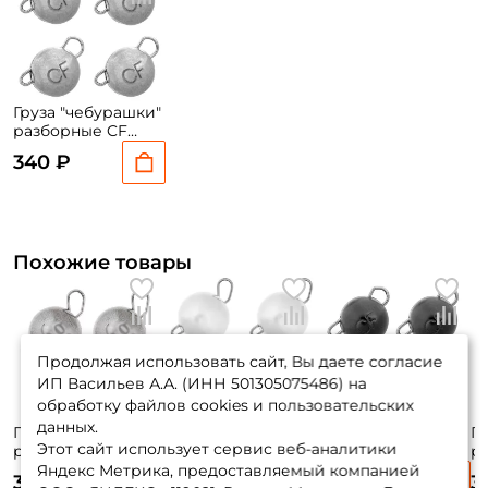
Груза "чебурашки"
разборные CF
вольфрам 2гр.
340 ₽
серебро 4шт.
Похожие товары
Продолжая использовать сайт, Вы даете согласие
ИП Васильев А.А. (ИНН 501305075486) на
обработку файлов cookies и пользовательских
данных.
Груза "чебурашки"
Груза "чебурашки"
Груза "чебурашки"
Гр
Этот сайт использует сервис веб-аналитики
разборные Grfish
разборные Grfish
разборные CF
р
Вольфрам 5 гр.
Вольфрам 5 гр.
вольфрам 2гр.
в
Яндекс Метрика, предоставляемый компанией
395 ₽
395 ₽
340 ₽
3