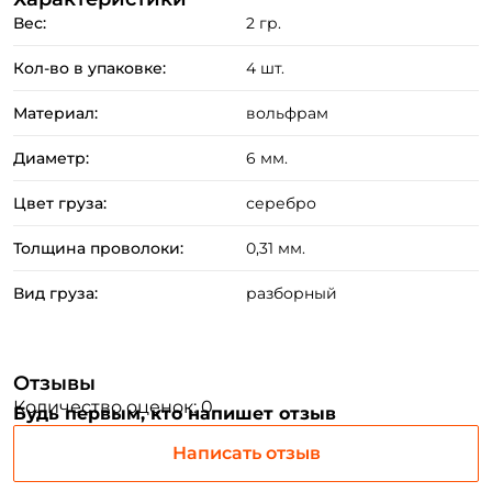
Вес:
2 гр.
Кол-во в упаковке:
4 шт.
Материал:
вольфрам
Создать аккаунт
Диаметр:
6 мм.
Цвет груза:
серебро
ФИО: *
Толщина проволоки:
0,31 мм.
Email: *
Вид груза:
разборный
Номер телефона: *
Отзывы
Количество оценок: 0
Будь первым, кто напишет отзыв
Придумайте пароль: *
Написать отзыв
Повторите пароль: *