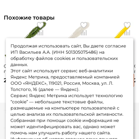
Похожие товары
Продолжая использовать сайт, Вы даете согласие
ИП Васильев А.А. (ИНН 501305075486) на
обработку файлов cookies и пользовательских
данных.
Силиконовая
Силиконовая
Силиконовая
С
Этот сайт использует сервис веб-аналитики
приманка Lucky
приманка Lucky
приманка CF Cruel
п
John Tioga 3.9 PA01
John Tioga 2 33
Leech 2.2 8-55-3-8
Po
Яндекс Метрика, предоставляемый компанией
205 ₽
245 ₽
190 ₽
2
10см. 5шт.
5см. 10шт.
5.5см. 8шт.
М4
ООО «ЯНДЕКС», 119021, Россия, Москва, ул. Л.
335 ₽
Толстого, 16 (далее — Яндекс).
Сервис Яндекс Метрика использует технологию
“cookie” — небольшие текстовые файлы,
размещаемые на компьютере пользователей с
целью анализа их пользовательской активности.
Информация
Собранная при помощи cookie информация не
может идентифицировать вас, однако может
помочь нам улучшить работу нашего сайта.
О магазине