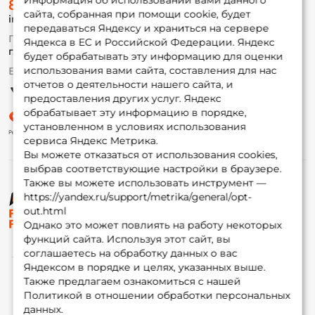
Информация об использовании вами данного
8 (495) 532-77-88
Доставка
сайта, собранная при помощи cookie, будет
info@foxfishing.ru
Оплата
передаваться Яндексу и храниться на сервере
Fox-bonus
По вопросам с заказом
Яндекса в ЕС и Российской Федерации. Яндекс
Гуру
г. Москва,
ул. Плеханова д.7
будет обрабатывать эту информацию для оценки
использования вами сайта, составления для нас
Ежедневно 10:00 до 20:00
Партнерская программа
отчетов о деятельности нашего сайта, и
предоставления других услуг. Яндекс
обрабатывает эту информацию в порядке,
установленном в условиях использования
сервиса Яндекс Метрика.
Вы можете отказаться от использования cookies,
выбрав соответствующие настройки в браузере.
Также вы можете использовать инструмент —
https://yandex.ru/support/metrika/general/opt-
© ФоксФишинг, 2009-2026
out.html
Однако это может повлиять на работу некоторых
функций сайта. Используя этот сайт, вы
соглашаетесь на обработку данных о вас
Яндексом в порядке и целях, указанных выше.
Также предлагаем ознакомиться с нашей
Политикой в отношении обработки персональных
данных.