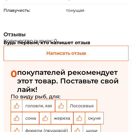
Плавучесть:
тонущая
Отзывы
Количество оценок: 0
Будь первым, кто напишет отзыв
Написать отзыв
0
покупателей рекомендует
Создать аккаунт
этот товар. Поставьте свой
лайк!
По виду рыб, для:
ФИО: *
головля, язя
Лососевых
Email: *
сома
жереха
окуня
форели (прудовой)
щуки