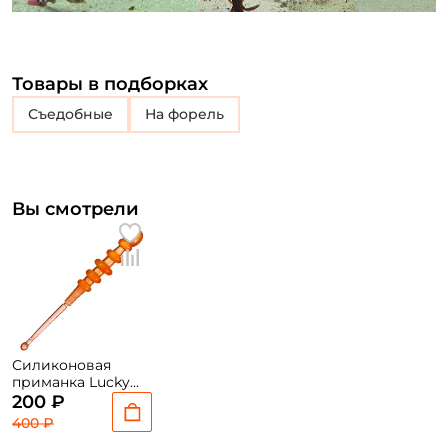
Товары в подборках
съедобные
на форель
Вы смотрели
Силиконовая
приманка Lucky
John Tipsy Worm
200 ₽
2.8 T74 7.12см. 8шт.
400 ₽