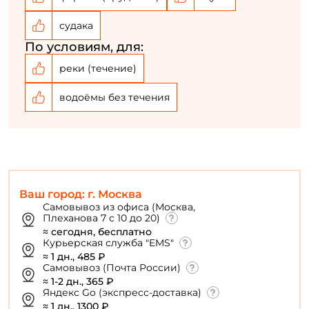
Номер телефона: *
судака
Придумайте пароль: *
По условиям, для:
реки (течение)
Повторите пароль: *
водоёмы без течения
Заполняя данную форму вы соглашаетесь на обработку
персональных данных
Создать аккаунт
Ваш город: г. Москва
У меня уже есть аккаунт
Самовывоз из офиса (Москва,
Плеханова 7 с 10 до 20)
≈ сегодня, бесплатно
Курьерская служба "EMS"
≈ 1 дн., 485 ₽
Самовывоз (Почта России)
≈ 1-2 дн., 365 ₽
Яндекс Go (экспресс-доставка)
≈ 1 дн., 1300 ₽