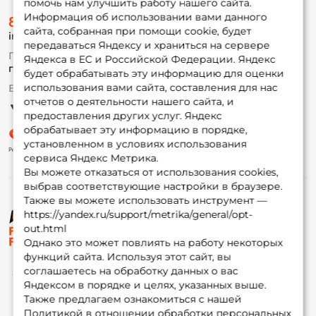
помочь нам улучшить работу нашего сайта.
О магазине
Информация об использовании вами данного
8 (495) 532-77-88
Доставка
сайта, собранная при помощи cookie, будет
info@foxfishing.ru
Оплата
передаваться Яндексу и храниться на сервере
Fox-bonus
По вопросам с заказом
Яндекса в ЕС и Российской Федерации. Яндекс
Гуру
г. Москва,
ул. Плеханова д.7
будет обрабатывать эту информацию для оценки
использования вами сайта, составления для нас
Ежедневно 10:00 до 20:00
Партнерская программа
отчетов о деятельности нашего сайта, и
предоставления других услуг. Яндекс
обрабатывает эту информацию в порядке,
установленном в условиях использования
сервиса Яндекс Метрика.
Вы можете отказаться от использования cookies,
выбрав соответствующие настройки в браузере.
Также вы можете использовать инструмент —
https://yandex.ru/support/metrika/general/opt-
© ФоксФишинг, 2009-2026
out.html
Однако это может повлиять на работу некоторых
функций сайта. Используя этот сайт, вы
соглашаетесь на обработку данных о вас
Яндексом в порядке и целях, указанных выше.
Также предлагаем ознакомиться с нашей
Политикой в отношении обработки персональных