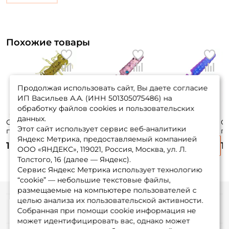
Похожие товары
Продолжая использовать сайт, Вы даете согласие
ИП Васильев А.А. (ИНН 501305075486) на
обработку файлов cookies и пользовательских
данных.
Силиконовая
Силиконовая
Силиконовая
С
Этот сайт использует сервис веб-аналитики
приманка Trigger
приманка Trigger
приманка Trigger
п
Яндекс Метрика, предоставляемый компанией
Baits Larva 50мм.
Baits Javastick
Baits Javastick
An
130 ₽
130 ₽
130 ₽
1
163 10шт.
30мм. №006 15шт.
30мм. №100/101
8ш
ООО «ЯНДЕКС», 119021, Россия, Москва, ул. Л.
15шт.
Толстого, 16 (далее — Яндекс).
Сервис Яндекс Метрика использует технологию
“cookie” — небольшие текстовые файлы,
размещаемые на компьютере пользователей с
целью анализа их пользовательской активности.
Информация
Собранная при помощи cookie информация не
может идентифицировать вас, однако может