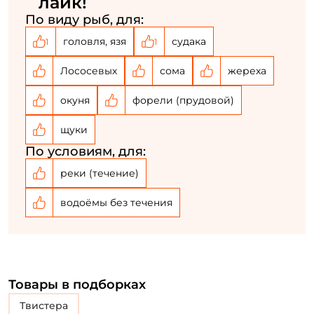
лайк!
Создать аккаунт
По виду рыб, для:
головля, язя
судака
1
1
У меня уже есть аккаунт
Лососевых
сома
жереха
окуня
форели (прудовой)
щуки
По условиям, для:
реки (течение)
водоёмы без течения
Товары в подборках
Твистера