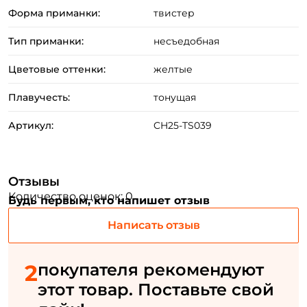
Форма приманки:
твистер
Создать аккаунт
Тип приманки:
несъедобная
Цветовые оттенки:
желтые
ФИО: *
Плавучесть:
тонущая
Email: *
Артикул:
CH25-TS039
Номер телефона: *
Отзывы
Количество оценок: 0
Будь первым, кто напишет отзыв
Придумайте пароль: *
Написать отзыв
Повторите пароль: *
2
покупателя рекомендуют
Заполняя данную форму вы соглашаетесь на обработку
персональных данных
этот товар. Поставьте свой