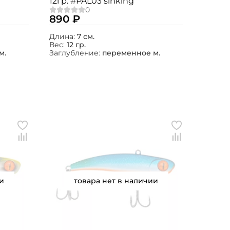
12гр. #PAL03 sinking
890 ₽
Длина:
7 см.
Вес:
12 гр.
м.
Заглубление:
переменное м.
и
товара нет в наличии