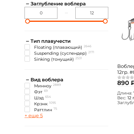
Заглубление воблера
Тип плавучести
2646
floating (плавающий)
2171
suspending (суспендер)
2531
sinking (тонущий)
Вобле
12гр. #
Вид воблера
890 
2889
Минноу
69
Фэт
Длина:
654
Шэд
Вес:
12 
Заглуб
1095
Крэнк
75
Раттлин
+ еще 5