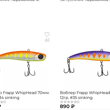
Номер телефона: *
Придумайте пароль: *
Повторите пароль: *
Заполняя данную форму вы соглашаетесь на
обработку
персональных данных
Создать аккаунт
У меня уже есть аккаунт
р Frapp WhipHead 70мм.
Воблер Frapp WhipHead
34 sinking
12гр. #35 sinking
₽
890 ₽