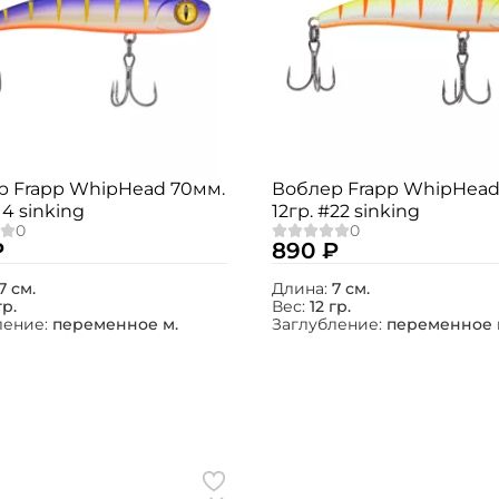
р Frapp WhipHead 70мм.
Воблер Frapp WhipHead
14 sinking
12гр. #22 sinking
₽
890 ₽
7 см.
Длина:
7 см.
гр.
Вес:
12 гр.
ление:
переменное м.
Заглубление:
переменное 