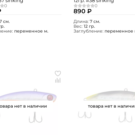
37 sinking
12гр. #38 sinking
₽
890 ₽
7 см.
Длина:
7 см.
гр.
Вес:
12 гр.
ление:
переменное м.
Заглубление:
переменное 
товара нет в наличии
товара нет в наличи