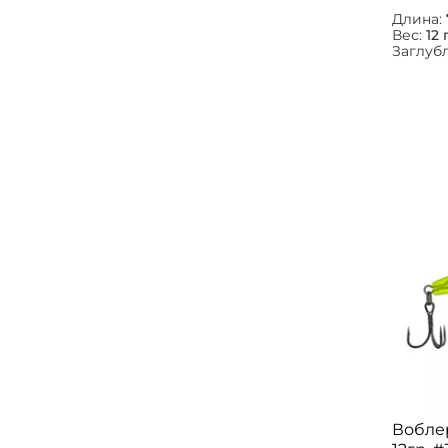
Длина:
Вес:
12 
Заглуб
Вобле