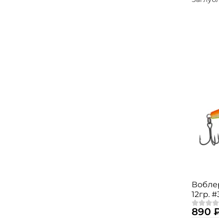
Вобле
12гр. #
890 