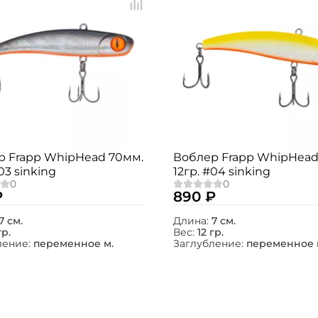
р Frapp WhipHead 70мм.
Воблер Frapp WhipHead
03 sinking
12гр. #04 sinking
₽
890 ₽
7 см.
Длина:
7 см.
гр.
Вес:
12 гр.
ление:
переменное м.
Заглубление:
переменное 