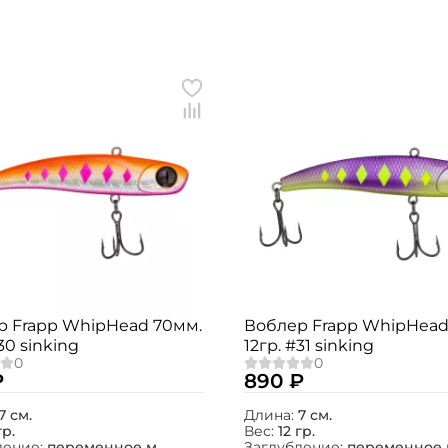
Создать аккаунт
р Frapp WhipHead 70мм.
Воблер Frapp WhipHead
30 sinking
12гр. #31 sinking
ФИО: *
₽
890 ₽
Email: *
7 см.
Длина:
7 см.
гр.
Вес:
12 гр.
ление:
переменное м.
Заглубление:
переменное 