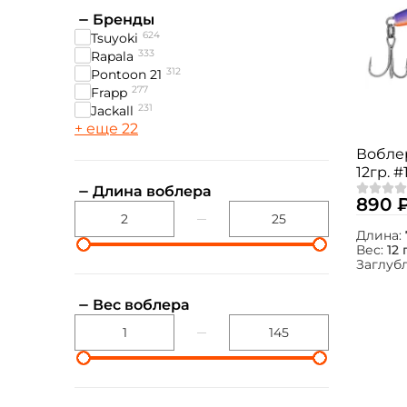
Бренды
624
Tsuyoki
333
Rapala
312
Pontoon 21
277
Frapp
231
Jackall
+ еще 22
Вобле
12гр. #
Длина воблера
890 
Длина:
Вес:
12 
Заглуб
Вес воблера