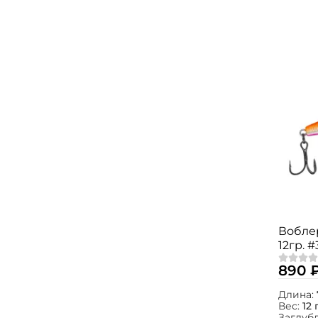
Вобле
12гр. #
890 
Длина:
Вес:
12 
Заглуб