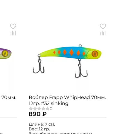
 70мм.
Воблер Frapp WhipHead 70мм.
12гр. #32 sinking
890 ₽
Длина:
7 см.
Вес:
12 гр.
м.
Заглубление:
переменное м.