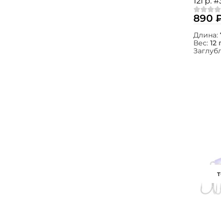
12гр. #
890 
Длина:
Вес:
12 
Заглуб