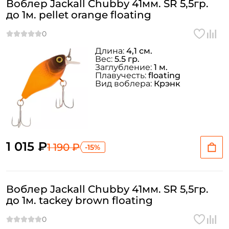
Воблер Jackall Chubby 41мм. SR 5,5гр.
до 1м. pellet orange floating
Длина:
4,1 см.
Вес:
5.5 гр.
Заглубление:
1 м.
Плавучесть:
floating
Вид воблера:
Крэнк
1 015 ₽
1 190 ₽
-15%
Воблер Jackall Chubby 41мм. SR 5,5гр.
до 1м. tackey brown floating