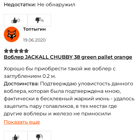
Недостатки:
Не обнаружил
0
4
Топтыгин
19.06.2020
Воблер JACKALL CHUBBY 38 green pallet orange
Хорошо бы приобрести такой же воблер с
заглублением 0.2 м.
Достоинства:
Подтверждаю уловистость данного
воблера, которая была подтверждена мною,
фактически в бесклевный жаркий июнь - удалось
зацепить пару голавликов, в тех местах где
другие воблеры и железо не приносили
результата.
Показать еще
1
1