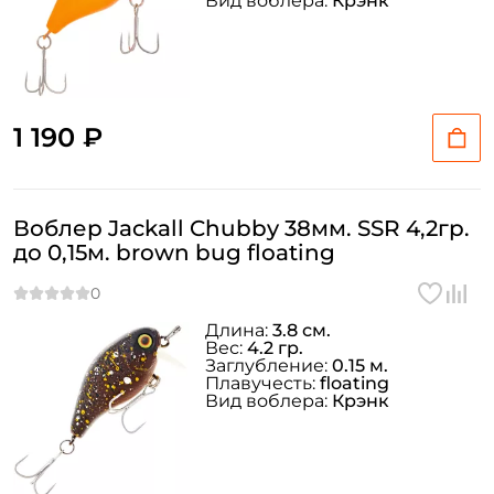
Вид воблера:
Крэнк
1 190 ₽
Воблер Jackall Chubby 38мм. SSR 4,2гр.
до 0,15м. brown bug floating
Длина:
3.8 см.
Вес:
4.2 гр.
Заглубление:
0.15 м.
Плавучесть:
floating
Вид воблера:
Крэнк