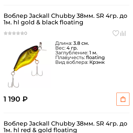
Воблер Jackall Chubby 38мм. SR 4гр. до
1м. hl gold & black floating
Длина:
3.8 см.
Вес:
4 гр.
Заглубление:
1 м.
Плавучесть:
floating
Вид воблера:
Крэнк
1 190 ₽
Воблер Jackall Chubby 38мм. SR 4гр. до
1м. hl red & gold floating