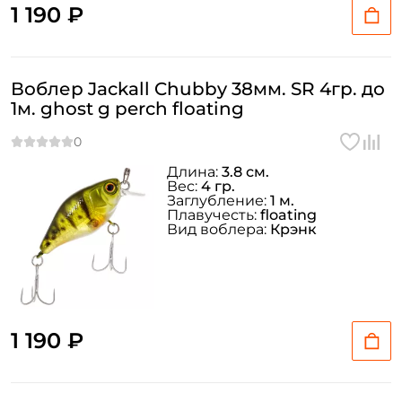
1 190 ₽
Воблер Jackall Chubby 38мм. SR 4гр. до
1м. ghost g perch floating
Длина:
3.8 см.
Вес:
4 гр.
Заглубление:
1 м.
Плавучесть:
floating
Вид воблера:
Крэнк
1 190 ₽