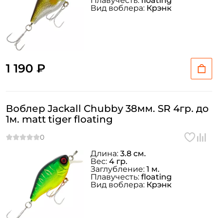
Плавучесть:
floating
Вид воблера:
Крэнк
1 190 ₽
Воблер Jackall Chubby 38мм. SR 4гр. до
1м. matt tiger floating
Длина:
3.8 см.
Вес:
4 гр.
Заглубление:
1 м.
Плавучесть:
floating
Вид воблера:
Крэнк