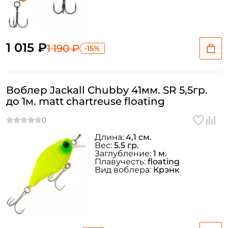
1 015 ₽
1 190 ₽
-15%
Воблер Jackall Chubby 41мм. SR 5,5гр.
до 1м. matt chartreuse floating
Длина:
4,1 см.
Вес:
5.5 гр.
Заглубление:
1 м.
Плавучесть:
floating
Вид воблера:
Крэнк