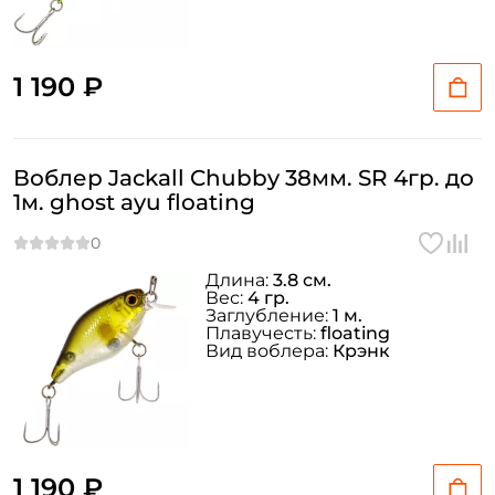
ФИО: *
1 190 ₽
Email: *
Номер телефона: *
Воблер Jackall Chubby 38мм. SR 4гр. до
1м. ghost ayu floating
Придумайте пароль: *
Длина:
3.8 см.
Вес:
4 гр.
Повторите пароль: *
Заглубление:
1 м.
Плавучесть:
floating
Заполняя данную форму вы соглашаетесь на обработку
Вид воблера:
Крэнк
персональных данных
Создать аккаунт
1 190 ₽
У меня уже есть аккаунт