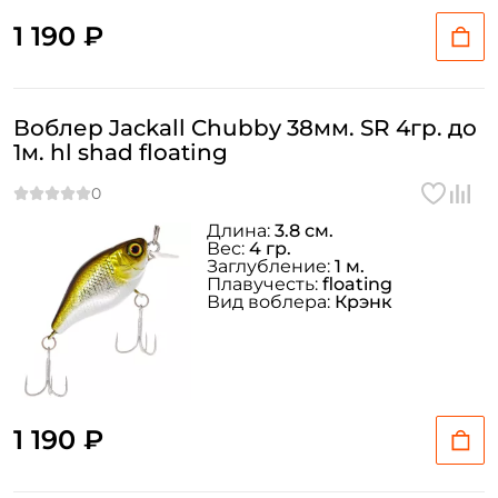
1 190 ₽
Воблер Jackall Chubby 38мм. SR 4гр. до
1м. hl shad floating
Длина:
3.8 см.
Вес:
4 гр.
Заглубление:
1 м.
Плавучесть:
floating
Вид воблера:
Крэнк
1 190 ₽