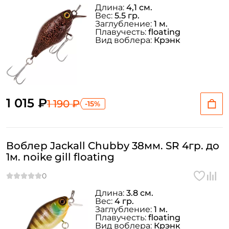
Длина:
4,1 см.
Вес:
5.5 гр.
Заглубление:
1 м.
Плавучесть:
floating
Вид воблера:
Крэнк
1 015 ₽
1 190 ₽
-15%
Воблер Jackall Chubby 38мм. SR 4гр. до
1м. noike gill floating
Длина:
3.8 см.
Вес:
4 гр.
Заглубление:
1 м.
Плавучесть:
floating
Вид воблера:
Крэнк