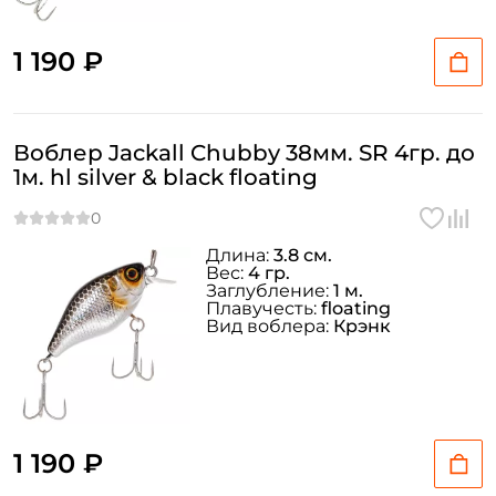
1 190 ₽
Воблер Jackall Chubby 38мм. SR 4гр. до
1м. hl silver & black floating
Длина:
3.8 см.
Вес:
4 гр.
Заглубление:
1 м.
Плавучесть:
floating
Вид воблера:
Крэнк
1 190 ₽