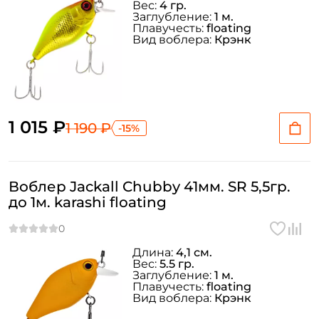
Вес:
4 гр.
Заглубление:
1 м.
Плавучесть:
floating
Вид воблера:
Крэнк
1 015 ₽
1 190 ₽
-15%
Воблер Jackall Chubby 41мм. SR 5,5гр.
до 1м. karashi floating
Длина:
4,1 см.
Вес:
5.5 гр.
Заглубление:
1 м.
Плавучесть:
floating
Вид воблера:
Крэнк