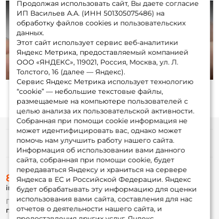
Продолжая использовать сайт, Вы даете согласие
ИП Васильев А.А. (ИНН 501305075486) на
обработку файлов cookies и пользовательских
данных.
Этот сайт использует сервис веб-аналитики
Play
Яндекс Метрика, предоставляемый компанией
ООО «ЯНДЕКС», 119021, Россия, Москва, ул. Л.
Толстого, 16 (далее — Яндекс).
Сервис Яндекс Метрика использует технологию
“cookie” — небольшие текстовые файлы,
размещаемые на компьютере пользователей с
целью анализа их пользовательской активности.
Собранная при помощи cookie информация не
может идентифицировать вас, однако может
помочь нам улучшить работу нашего сайта.
Информация
Информация об использовании вами данного
сайта, собранная при помощи cookie, будет
передаваться Яндексу и храниться на сервере
О магазине
8 (495) 532-77-88
Доставка
Яндекса в ЕС и Российской Федерации. Яндекс
info@foxfishing.ru
Оплата
будет обрабатывать эту информацию для оценки
Fox-bonus
использования вами сайта, составления для нас
По вопросам с заказом
Гуру
отчетов о деятельности нашего сайта, и
г. Москва,
ул. Плеханова д.7
предоставления других услуг. Яндекс