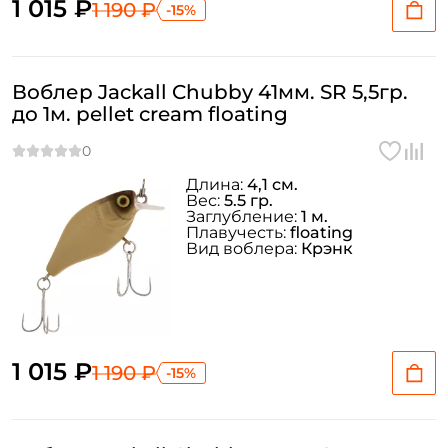
1 015 ₽
1 190 ₽
-15%
Воблер Jackall Chubby 41мм. SR 5,5гр.
до 1м. pellet cream floating
Длина:
4,1 см.
Вес:
5.5 гр.
Заглубление:
1 м.
Плавучесть:
floating
Вид воблера:
Крэнк
1 015 ₽
1 190 ₽
-15%