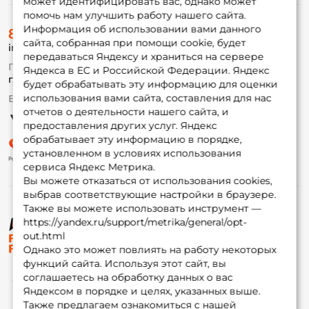
может идентифицировать вас, однако может
помочь нам улучшить работу нашего сайта.
О магазине
Информация об использовании вами данного
8 (495) 532-77-88
Доставка
сайта, собранная при помощи cookie, будет
info@foxfishing.ru
Оплата
передаваться Яндексу и храниться на сервере
Fox-bonus
По вопросам с заказом
Яндекса в ЕС и Российской Федерации. Яндекс
Гуру
г. Москва,
ул. Плеханова д.7
будет обрабатывать эту информацию для оценки
использования вами сайта, составления для нас
Ежедневно 10:00 до 20:00
Партнерская программа
отчетов о деятельности нашего сайта, и
предоставления других услуг. Яндекс
обрабатывает эту информацию в порядке,
установленном в условиях использования
сервиса Яндекс Метрика.
Вы можете отказаться от использования cookies,
выбрав соответствующие настройки в браузере.
Также вы можете использовать инструмент —
https://yandex.ru/support/metrika/general/opt-
© ФоксФишинг, 2009-2026
out.html
Однако это может повлиять на работу некоторых
функций сайта. Используя этот сайт, вы
соглашаетесь на обработку данных о вас
Яндексом в порядке и целях, указанных выше.
Также предлагаем ознакомиться с нашей