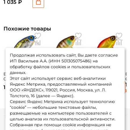
1 035 ₽
Похожие товары
Продолжая использовать сайт, Вы даете согласие
ИП Васильев А.А. (ИНН 501305075486) на
обработку файлов cookies и пользовательских
данных.
Воблер Jackall
Воблер Jackall
Воблер Jackall
В
Этот сайт использует сервис веб-аналитики
Cherry 0 Footer
Chubby 38мм. SR
Chubby 38мм. SR
Co
48мм. 7,6гр.
4гр. до 1м. noike
4гр. до 1м. hl red &
8г
Яндекс Метрика, предоставляемый компанией
1
1 190 ₽
1 190 ₽
1 190 ₽
chrome tiger до
gill floating
gold floating
si
ООО «ЯНДЕКС», 119021, Россия, Москва, ул. Л.
1 
0,2м. floating
Толстого, 16 (далее — Яндекс).
Сервис Яндекс Метрика использует технологию
“cookie” — небольшие текстовые файлы,
размещаемые на компьютере пользователей с
целью анализа их пользовательской активности.
Информация
Собранная при помощи cookie информация не