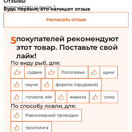
Отзывы
Количество оценок: 1
Будь первым, кто напишет отзыв
Создать аккаунт
Написать отзыв
5
покупателей рекомендуют
ФИО: *
этот товар. Поставьте свой
лайк!
Email: *
По виду рыб, для:
судака
Лососевых
щуки
3
1
Номер телефона: *
окуня
форели (прудовой)
Придумайте пароль: *
головля, язя
жереха
сома
По способу ловли, для:
Повторите пароль: *
Равномерной проводки
Заполняя данную форму вы соглашаетесь на обработку
персональных данных
троллинга