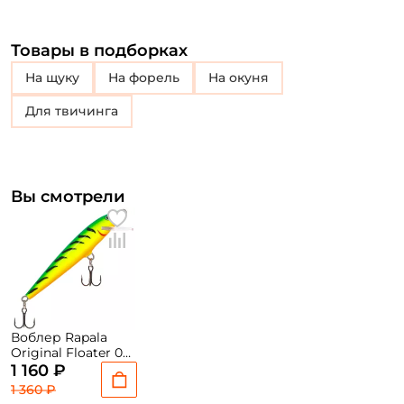
Товары в подборках
на щуку
на форель
на окуня
для твичинга
Вы смотрели
Воблер Rapala
Original Floater 05
5см. 3гр. FT до 1,5м.
1 160 ₽
floating
1 360 ₽