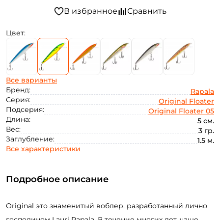
Цвет:
Все варианты
Бренд:
Rapala
Серия:
Original Floater
Подсерия:
Original Floater 05
Длина:
5 см.
Вес:
3 гр.
Заглубление:
1.5 м.
Все характеристики
Подробное описание
Original это знаменитый воблер, разработанный лично
господином Lauri Rapala. В течение многих лет, чаще