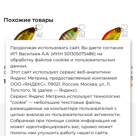
Похожие товары
Продолжая использовать сайт, Вы даете согласие
ИП Васильев А.А. (ИНН 501305075486) на
обработку файлов cookies и пользовательских
данных.
Воблер Jackall
Воблер Jackall
Воблер Jackall
В
Этот сайт использует сервис веб-аналитики
Cherry 0 Footer
Chubby 38мм. SR
Chubby 38мм. SR
C
48мм. 7,6гр. hl gold
4гр. до 1м. noike
4гр. до 1м. hl red &
5г
Яндекс Метрика, предоставляемый компанией
1
1 190 ₽
1 190 ₽
1 190 ₽
& black до 0,2м.
gill floating
gold floating
si
ООО «ЯНДЕКС», 119021, Россия, Москва, ул. Л.
1 
floating
Толстого, 16 (далее — Яндекс).
Сервис Яндекс Метрика использует технологию
“cookie” — небольшие текстовые файлы,
размещаемые на компьютере пользователей с
целью анализа их пользовательской активности.
Информация
Собранная при помощи cookie информация не
может идентифицировать вас, однако может
помочь нам улучшить работу нашего сайта.