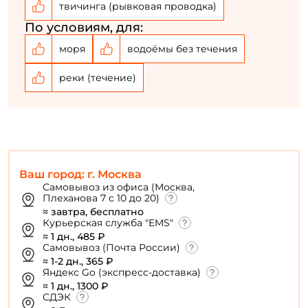
твичинга (рывковая проводка)
По условиям, для:
У меня уже есть аккаунт
моря
водоёмы без течения
реки (течение)
Ваш город: г. Москва
Самовывоз из офиса (Москва,
Плеханова 7 с 10 до 20)
≈ завтра, бесплатно
Курьерская служба "EMS"
≈ 1 дн., 485 ₽
Самовывоз (Почта России)
≈ 1-2 дн., 365 ₽
Яндекс Go (экспресс-доставка)
≈ 1 дн., 1300 ₽
СДЭК