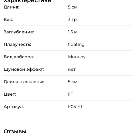
Характеристики
Длина:
5 см.
медленно плыть по течению. Повторять подмотку и
отпускание лески до победного конца! Даже в местах,
Вес:
3 гр.
где рыба плохо клюет, данный метод оказывается очень
Заглубление:
1.5 м.
эффективным.
Плавучесть:
floating
Вид воблера:
Минноу
Шумовой эффект:
нет
Длина с лопастью:
5 см.
Цвет:
FT
Артикул:
F05-FT
Отзывы