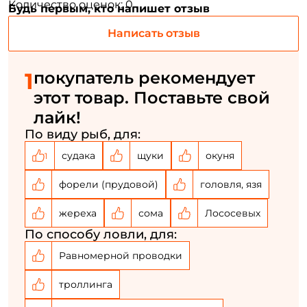
Количество оценок: 0
Будь первым, кто напишет отзыв
Создать аккаунт
Написать отзыв
1
покупатель рекомендует
ФИО: *
этот товар. Поставьте свой
лайк!
Email: *
По виду рыб, для:
судака
щуки
окуня
1
Номер телефона: *
форели (прудовой)
головля, язя
Придумайте пароль: *
жереха
сома
Лососевых
По способу ловли, для:
Повторите пароль: *
Равномерной проводки
Заполняя данную форму вы соглашаетесь на обработку
персональных данных
троллинга
Создать аккаунт