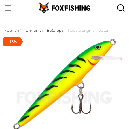
Главная
Приманки
Воблеры
Rapala original floater
- 15%