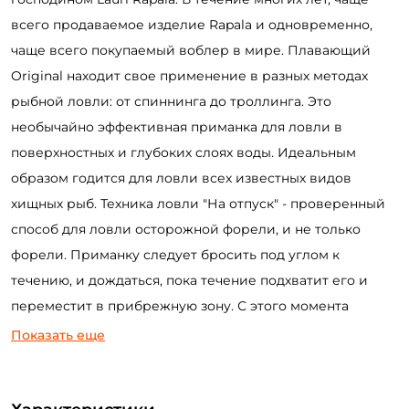
всего продаваемое изделие Rapala и одновременно,
чаще всего покупаемый воблер в мире. Плавающий
Original находит свое применение в разных методах
рыбной ловли: от спиннинга до троллинга. Это
необычайно эффективная приманка для ловли в
поверхностных и глубоких слоях воды. Идеальным
образом годится для ловли всех известных видов
хищных рыб. Техника ловли "На отпуск" - проверенный
способ для ловли осторожной форели, и не только
форели. Приманку следует бросить под углом к
течению, и дождаться, пока течение подхватит его и
переместит в прибрежную зону. С этого момента
начинается захватывающая игра с воблером, который
Показать еще
следут неторопливо тянуть против течения, остановить
на некоторое время на одном месте, а затем, очень
медленно отпускать леску, позволяя приманке