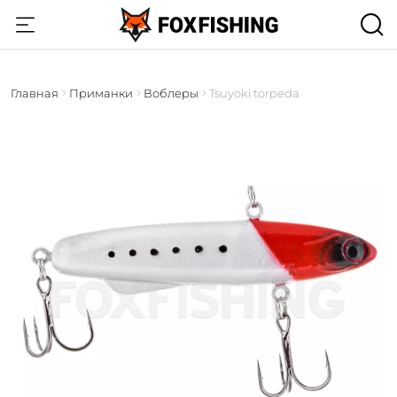
Главная
Приманки
Воблеры
Tsuyoki torpeda