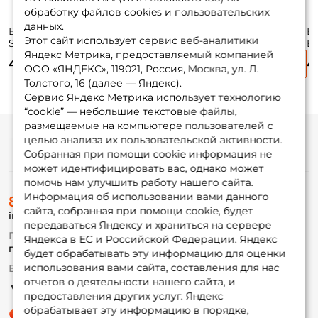
обработку файлов cookies и пользовательских
данных.
Воблер Tsuyoki
Воблер Tsuyoki
Воблер German
В
Этот сайт использует сервис веб-аналитики
Swing Sr 35f 3,5см.
Swing Sr 35f 3,5см.
Mals 6см. 9,5гр.
Eg
Яндекс Метрика, предоставляемый компанией
3,5гр. 061 до 0,4м.
3,5гр. 291 до 0,4м.
C213 до 0,5м.
13
420 ₽
420 ₽
430 ₽
4
floating
floating
floating
fl
ООО «ЯНДЕКС», 119021, Россия, Москва, ул. Л.
Толстого, 16 (далее — Яндекс).
Сервис Яндекс Метрика использует технологию
“cookie” — небольшие текстовые файлы,
размещаемые на компьютере пользователей с
целью анализа их пользовательской активности.
Информация
Собранная при помощи cookie информация не
может идентифицировать вас, однако может
помочь нам улучшить работу нашего сайта.
О магазине
Информация об использовании вами данного
8 (495) 532-77-88
Доставка
сайта, собранная при помощи cookie, будет
info@foxfishing.ru
Оплата
передаваться Яндексу и храниться на сервере
Fox-bonus
По вопросам с заказом
Яндекса в ЕС и Российской Федерации. Яндекс
Гуру
г. Москва,
ул. Плеханова д.7
будет обрабатывать эту информацию для оценки
использования вами сайта, составления для нас
Ежедневно 10:00 до 20:00
Партнерская программа
отчетов о деятельности нашего сайта, и
предоставления других услуг. Яндекс
обрабатывает эту информацию в порядке,