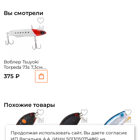
Вы смотрели
Воблер Tsuyoki
Torpeda 73s 7,3см.
21,5гр. AL003
375 ₽
sinking
Похожие товары
Продолжая использовать сайт, Вы даете согласие
ИП Васильев А.А. (ИНН 501305075486) на