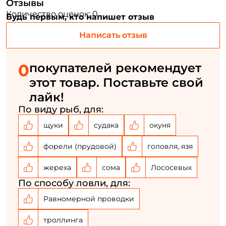
Отзывы
ФИО: *
Количество оценок: 0
Будь первым, кто напишет отзыв
Написать отзыв
Email: *
0
покупателей рекомендует
Номер телефона: *
этот товар. Поставьте свой
лайк!
Придумайте пароль: *
По виду рыб, для:
щуки
судака
окуня
Повторите пароль: *
форели (прудовой)
головля, язя
Заполняя данную форму вы соглашаетесь на обработку
персональных данных
жереха
сома
Лососевых
Создать аккаунт
По способу ловли, для:
Равномерной проводки
У меня уже есть аккаунт
троллинга