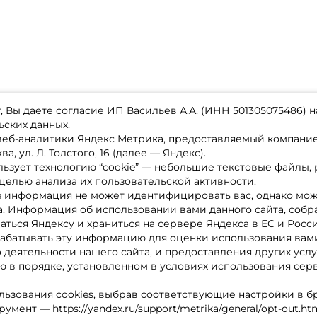
 Вы даете согласие ИП Васильев А.А. (ИНН 501305075486) н
ьских данных.
 веб-аналитики Яндекс Метрика, предоставляемый компан
а, ул. Л. Толстого, 16 (далее — Яндекс).
ьзует технологию “cookie” — небольшие текстовые файлы,
магазине
Каталог товаров
целью анализа их пользовательской активности.
ставка
Акции
лата
Новинки
e информация не может идентифицировать вас, однако мож
x-bonus
Бренды
а. Информация об использовании вами данного сайта, собр
ру
Партнерская программа
нтакты
аться Яндексу и храниться на сервере Яндекса в ЕС и Росс
литика обработки ПД
абатывать эту информацию для оценки использования вами
о деятельности нашего сайта, и предоставления других услу
 в порядке, установленном в условиях использования сер
льзования cookies, выбрав соответствующие настройки в б
мент — https://yandex.ru/support/metrika/general/opt-out.ht