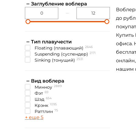
Заглубление воблера
Воблеры
до рубл
покупат
Купить 
Тип плавучести
офиса. 
2646
floating (плавающий)
бесплат
2171
suspending (суспендер)
2531
sinking (тонущий)
онлайн,
нашим к
Вид воблера
2889
Минноу
69
Фэт
654
Шэд
1095
Крэнк
75
Раттлин
+ еще 5