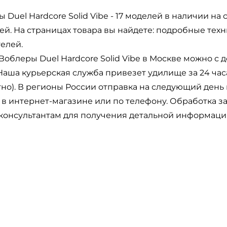
Email: *
 Duel Hardcore Solid Vibe - 17 моделей в наличии н
ей. На страницах товара вы найдете: подробные техн
Номер телефона: *
елей.
Воблеры Duel Hardcore Solid Vibe в Москве можно с 
Придумайте пароль: *
Наша курьерская служба привезет удилище за 24 час
но). В регионы России отправка на следующий день 
Повторите пароль: *
 в интернет-магазине или по телефону. Обработка з
онсультантам для получения детальной информации 
Заполняя данную форму вы соглашаетесь на
обработку
персональных данных
Создать аккаунт
У меня уже есть аккаунт