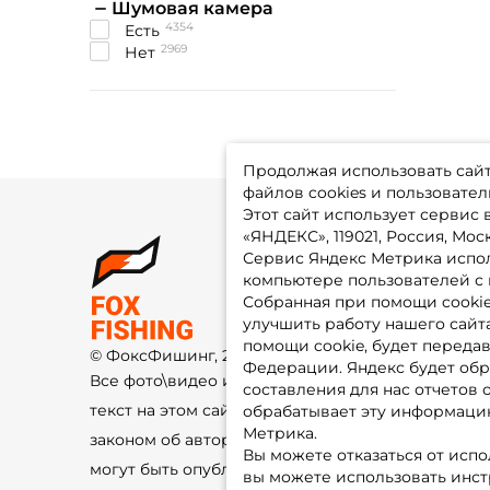
Шумовая камера
4354
Есть
2969
Нет
Продолжая использовать сайт,
файлов cookies и пользовател
Этот сайт использует сервис
«ЯНДЕКС», 119021, Россия, Москв
Сервис Яндекс Метрика испол
О 
компьютере пользователей с 
До
Оп
Собранная при помощи cooki
Fo
улучшить работу нашего сайт
Гу
Ко
помощи cookie, будет передав
© ФоксФишинг, 2009-2026
По
Федерации. Яндекс будет обр
Все фото\видео изображения и
составления для нас отчетов 
текст на этом сайте защищены
обрабатывает эту информацию
Метрика.
законом об авторском праве и не
Вы можете отказаться от испо
могут быть опубликованы ещё где-
вы можете использовать инстру