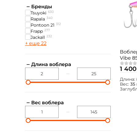
Бренды
630
Tsuyoki
340
Rapala
312
Pontoon 21
277
Frapp
232
Jackall
+ еще 22
Воблер
Vibe 85
Длина воблера
1 400
Длина:
Вес:
35 
Заглуб
Вес воблера