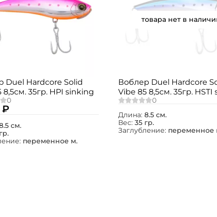
товара нет в наличи
 Duel Hardcore Solid
Воблер Duel Hardcore So
 8,5см. 35гр. HPI sinking
Vibe 85 8,5см. 35гр. HSTI 
 ₽
Длина:
8.5 см.
Вес:
35 гр.
8.5 см.
Заглубление:
переменное 
гр.
ление:
переменное м.
Создать аккаунт
ФИО: *