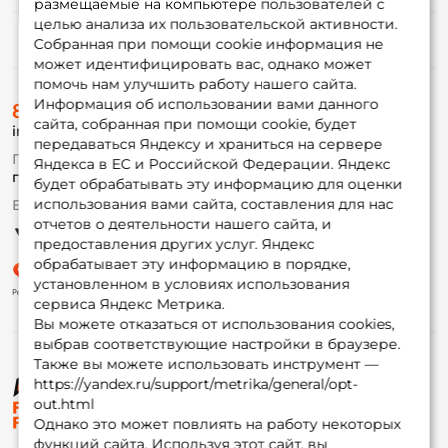
размещаемые на компьютере пользователей с
целью анализа их пользовательской активности.
Информация
Собранная при помощи cookie информация не
может идентифицировать вас, однако может
помочь нам улучшить работу нашего сайта.
О магазине
Информация об использовании вами данного
8 (495) 532-77-88
Доставка
сайта, собранная при помощи cookie, будет
info@foxfishing.ru
Оплата
передаваться Яндексу и храниться на сервере
Fox-bonus
По вопросам с заказом
Яндекса в ЕС и Российской Федерации. Яндекс
Гуру
г. Москва,
ул. Плеханова д.7
будет обрабатывать эту информацию для оценки
использования вами сайта, составления для нас
Ежедневно 10:00 до 20:00
Партнерская программа
отчетов о деятельности нашего сайта, и
предоставления других услуг. Яндекс
обрабатывает эту информацию в порядке,
установленном в условиях использования
сервиса Яндекс Метрика.
Вы можете отказаться от использования cookies,
выбрав соответствующие настройки в браузере.
Также вы можете использовать инструмент —
https://yandex.ru/support/metrika/general/opt-
© ФоксФишинг, 2009-2026
out.html
Однако это может повлиять на работу некоторых
функций сайта. Используя этот сайт, вы