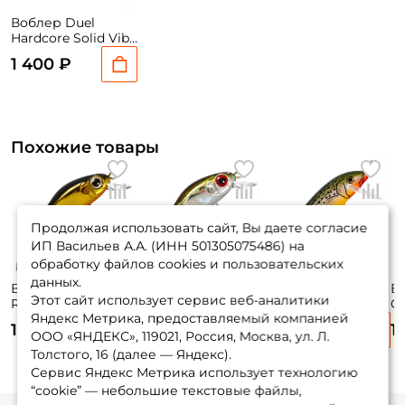
Воблер Duel
Hardcore Solid Vibe
85 8,5см. 35гр. HPI
1 400 ₽
sinking
Похожие товары
Продолжая использовать сайт, Вы даете согласие
ИП Васильев А.А. (ИНН 501305075486) на
обработку файлов cookies и пользовательских
данных.
Воблер Zipbaits
Воблер Zipbaits
Воблер Rapala
В
Этот сайт использует сервис веб-аналитики
Rigge 35f 3,5см.
Rigge 35f 3,5см.
Countdown 05 5см.
C
Яндекс Метрика, предоставляемый компанией
2гр. #050R до 0,8м.
2гр. 510R до 0,8м.
5гр. RFSM до 1,8м.
12
1 750 ₽
1 750 ₽
1 500 ₽
1
floating
floating
sinking
si
ООО «ЯНДЕКС», 119021, Россия, Москва, ул. Л.
Толстого, 16 (далее — Яндекс).
Сервис Яндекс Метрика использует технологию
“cookie” — небольшие текстовые файлы,