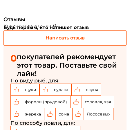
Номер телефона: *
Отзывы
Количество оценок: 0
Будь первым, кто напишет отзыв
Придумайте пароль: *
Написать отзыв
Повторите пароль: *
0
покупателей рекомендует
Заполняя данную форму вы соглашаетесь на обработку
этот товар. Поставьте свой
персональных данных
лайк!
Создать аккаунт
По виду рыб, для:
щуки
судака
окуня
У меня уже есть аккаунт
форели (прудовой)
головля, язя
жереха
сома
Лососевых
По способу ловли, для: