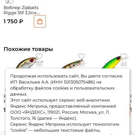
Воблер Zipbaits
Rigge 35f 3,5см.
2гр. #050R до 0,8м.
1 750 ₽
floating
Похожие товары
Продолжая использовать сайт, Вы даете согласие
ИП Васильев А.А. (ИНН 501305075486) на
обработку файлов cookies и пользовательских
данных.
Воблер Zipbaits
Воблер Zipbaits
Воблер Jackall
В
Этот сайт использует сервис веб-аналитики
Rigge 35f 3,5см.
Orbit 80 Sp-sr 8см.
Squad Minnow 65
C
Яндекс Метрика, предоставляемый компанией
2гр. 510R до 0,8м.
8,5гр. #509R до 1м.
6,5см. 5,8гр. matt
12
1 750 ₽
1 890 ₽
1 670 ₽
1
floating
suspending
tiger до 1м.
si
ООО «ЯНДЕКС», 119021, Россия, Москва, ул. Л.
suspending
Толстого, 16 (далее — Яндекс).
Сервис Яндекс Метрика использует технологию
“cookie” — небольшие текстовые файлы,