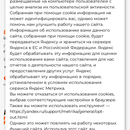
размещаемые на компьютере пользователей с
целью анализа их пользовательской активности.
Информация
Собранная при помощи cookie информация не
может идентифицировать вас, однако может
помочь нам улучшить работу нашего сайта.
О магазине
Информация об использовании вами данного
8 (495) 532-77-88
Доставка
сайта, собранная при помощи cookie, будет
info@foxfishing.ru
Оплата
передаваться Яндексу и храниться на сервере
Fox-bonus
По вопросам с заказом
Яндекса в ЕС и Российской Федерации. Яндекс
Гуру
г. Москва,
ул. Плеханова д.7
будет обрабатывать эту информацию для оценки
использования вами сайта, составления для нас
Ежедневно 10:00 до 20:00
Партнерская программа
отчетов о деятельности нашего сайта, и
предоставления других услуг. Яндекс
обрабатывает эту информацию в порядке,
установленном в условиях использования
сервиса Яндекс Метрика.
Вы можете отказаться от использования cookies,
выбрав соответствующие настройки в браузере.
Также вы можете использовать инструмент —
https://yandex.ru/support/metrika/general/opt-
© ФоксФишинг, 2009-2026
out.html
Однако это может повлиять на работу некоторых
функций сайта. Используя этот сайт, вы