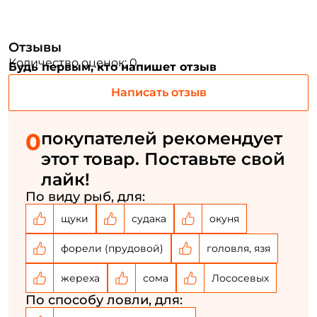
Номер телефона: *
Отзывы
Количество оценок: 0
Будь первым, кто напишет отзыв
Придумайте пароль: *
Написать отзыв
Повторите пароль: *
0
покупателей рекомендует
Заполняя данную форму вы соглашаетесь на обработку
этот товар. Поставьте свой
персональных данных
лайк!
Создать аккаунт
По виду рыб, для:
щуки
судака
окуня
У меня уже есть аккаунт
форели (прудовой)
головля, язя
жереха
сома
Лососевых
По способу ловли, для: