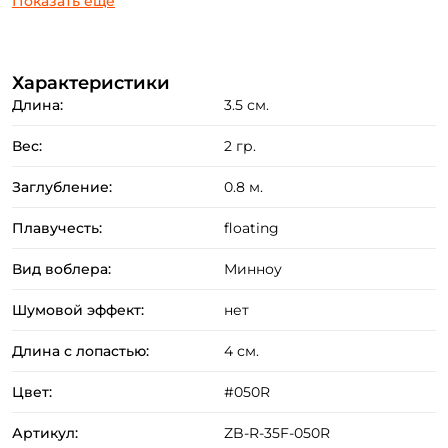
Показать еще
чуть большей шириной и высотой тела и несколько
горбатым профилем он прекрасно работает как при
твичинге, так и при равномерной проводке, отличаясь
Характеристики
Длина:
3.5 см.
неповторимой «фирменной игрой».
Вес:
2 гр.
Заглубление:
0.8 м.
Плавучесть:
floating
Вид воблера:
Минноу
Создать аккаунт
Шумовой эффект:
нет
Длина с лопастью:
4 см.
ФИО: *
Цвет:
#050R
Артикул:
ZB-R-35F-050R
Email: *