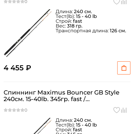
Длина:
240 см.
Тeст(lb):
15 - 40 lb
Строй:
fast
Вес:
318 гр.
Транспортная длина:
126 см.
4 455 ₽
Спиннинг Maximus Bouncer GB Style
240см. 15-40lb. 345гр. fast /
MBTRBGB240H
Длина:
240 см.
Тeст(lb):
15 - 40 lb
Строй:
fast