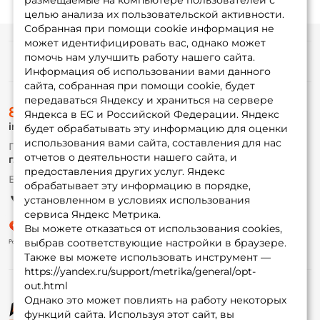
размещаемые на компьютере пользователей с
целью анализа их пользовательской активности.
Собранная при помощи cookie информация не
может идентифицировать вас, однако может
помочь нам улучшить работу нашего сайта.
Информация
Информация об использовании вами данного
сайта, собранная при помощи cookie, будет
передаваться Яндексу и храниться на сервере
О магазине
8 (495) 532-77-88
Доставка
Яндекса в ЕС и Российской Федерации. Яндекс
info@foxfishing.ru
Оплата
будет обрабатывать эту информацию для оценки
Fox-bonus
использования вами сайта, составления для нас
По вопросам с заказом
Гуру
отчетов о деятельности нашего сайта, и
г. Москва,
ул. Плеханова д.7
предоставления других услуг. Яндекс
Ежедневно 10:00 до 20:00
обрабатывает эту информацию в порядке,
Партнерская программа
установленном в условиях использования
сервиса Яндекс Метрика.
Вы можете отказаться от использования cookies,
выбрав соответствующие настройки в браузере.
Также вы можете использовать инструмент —
https://yandex.ru/support/metrika/general/opt-
out.html
Однако это может повлиять на работу некоторых
функций сайта. Используя этот сайт, вы
© ФоксФишинг, 2009-2026