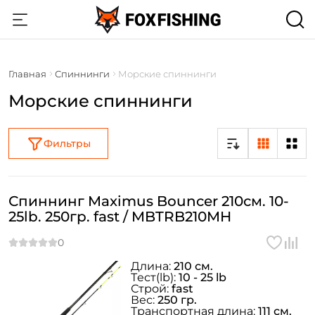
Главная
Спиннинги
Морские спиннинги
Морские спиннинги
Фильтры
Спиннинг Maximus Bouncer 210см. 10-
25lb. 250гр. fast / MBTRB210MH
Длина:
210 см.
Тeст(lb):
10 - 25 lb
Строй:
fast
Вес:
250 гр.
Транспортная длина:
111 см.