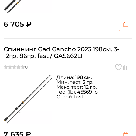
6 705 ₽
Спиннинг Gad Gancho 2023 198см. 3-
12гр. 86гр. fast / GAS662LF
Длина:
198 см.
Мин. тест:
3 гр.
Макс. тест:
12 гр.
Тeст(lb):
45569 lb
Строй:
fast
7 635 ₽