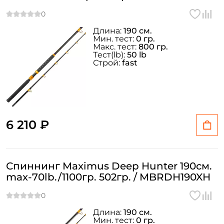
Длина:
190 см.
Мин. тест:
0 гр.
Макс. тест:
800 гр.
Тeст(lb):
50 lb
Строй:
fast
6 210 ₽
Спиннинг Maximus Deep Hunter 190см.
max-70lb./1100гр. 502гр. / MBRDH190XH
Длина:
190 см.
Мин. тест:
0 гр.