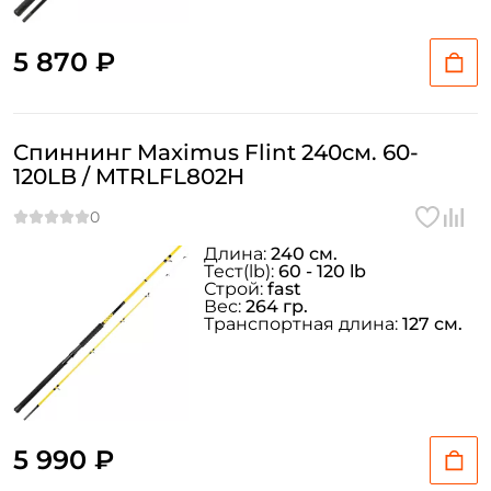
5 870 ₽
Создать аккаунт
Спиннинг Maximus Flint 240см. 60-
ФИО: *
120LB / MTRLFL802H
Email: *
Длина:
240 см.
Тeст(lb):
60 - 120 lb
Строй:
fast
Номер телефона: *
Вес:
264 гр.
Транспортная длина:
127 см.
Придумайте пароль: *
Повторите пароль: *
5 990 ₽
Заполняя данную форму вы соглашаетесь на обработку