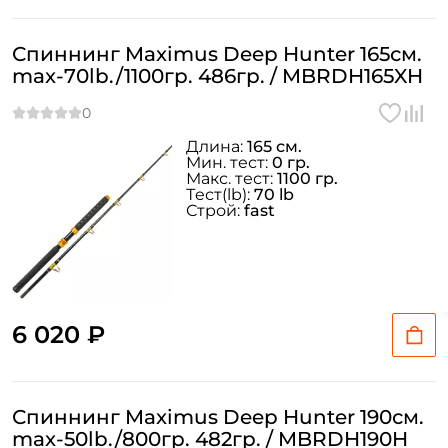
персональных данных
Создать аккаунт
Спиннинг Maximus Deep Hunter 165см.
max-70lb./1100гр. 486гр. / MBRDH165XH
У меня уже есть аккаунт
Длина:
165 см.
Мин. тест:
0 гр.
Макс. тест:
1100 гр.
Тeст(lb):
70 lb
Строй:
fast
6 020 ₽
Спиннинг Maximus Deep Hunter 190см.
max-50lb./800гр. 482гр. / MBRDH190H