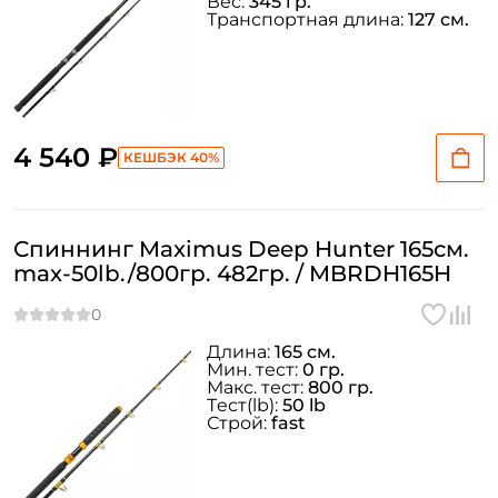
Вес:
345 гр.
Транспортная длина:
127 см.
4 540 ₽
КЕШБЭК 40%
Спиннинг Maximus Deep Hunter 165см.
max-50lb./800гр. 482гр. / MBRDH165H
Длина:
165 см.
Мин. тест:
0 гр.
Макс. тест:
800 гр.
Тeст(lb):
50 lb
Строй:
fast