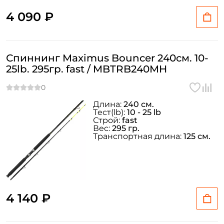
4 090 ₽
Спиннинг Maximus Bouncer 240см. 10-
25lb. 295гр. fast / MBTRB240MH
Длина:
240 см.
Тeст(lb):
10 - 25 lb
Строй:
fast
Вес:
295 гр.
Транспортная длина:
125 см.
4 140 ₽