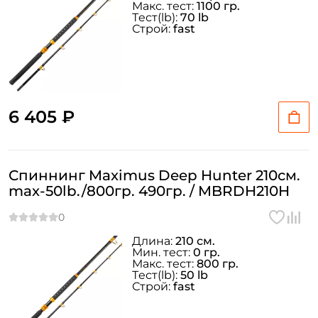
Макс. тест:
1100 гр.
Тeст(lb):
70 lb
Строй:
fast
6 405 ₽
Спиннинг Maximus Deep Hunter 210см.
max-50lb./800гр. 490гр. / MBRDH210H
Длина:
210 см.
Мин. тест:
0 гр.
Макс. тест:
800 гр.
Тeст(lb):
50 lb
Строй:
fast