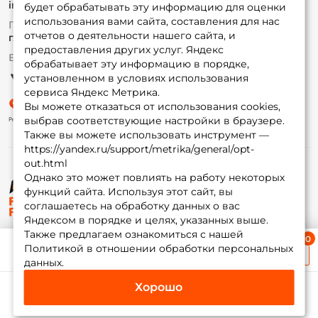
info@foxfishing.ru
Оплата
будет обрабатывать эту информацию для оценки
Fox-bonus
использования вами сайта, составления для нас
По вопросам с заказом
Гуру
отчетов о деятельности нашего сайта, и
г. Москва,
ул. Плеханова д.7
предоставления других услуг. Яндекс
Ежедневно 10:00 до 20:00
обрабатывает эту информацию в порядке,
Партнерская программа
установленном в условиях использования
сервиса Яндекс Метрика.
Вы можете отказаться от использования cookies,
выбрав соответствующие настройки в браузере.
Также вы можете использовать инструмент —
https://yandex.ru/support/metrika/general/opt-
out.html
Однако это может повлиять на работу некоторых
функций сайта. Используя этот сайт, вы
© ФоксФишинг, 2009-2026
соглашаетесь на обработку данных о вас
Яндексом в порядке и целях, указанных выше.
Также предлагаем ознакомиться с нашей
Ближайшая доставка
Политикой в отношении обработки персональных
≈ 1 дн.
данных.
Хорошо
Каталог
Избранное
Корзина
Инфо
Мой Fox