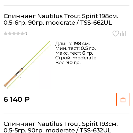
Спиннинг Nautilus Trout Spirit 198см.
ФИО: *
0,5-6гр. 90гр. moderate / TSS-662UL
Email: *
Длина:
198 см.
Мин. тест:
0.5 гр.
Макс. тест:
6 гр.
Номер телефона: *
Строй:
moderate
Вес:
90 гр.
Придумайте пароль: *
Повторите пароль: *
6 140 ₽
Заполняя данную форму вы соглашаетесь на обработку
персональных данных
Создать аккаунт
Спиннинг Nautilus Trout Spirit 193см.
0,5-5гр. 90гр. moderate / TSS-632UL