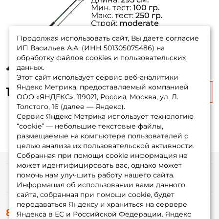
Мин. тест:
100 гр.
Макс. тест:
250 гр.
Строй:
moderate
Вес:
470 гр.
Продолжая использовать сайт, Вы даете согласие
ИП Васильев А.А. (ИНН 501305075486) на
обработку файлов cookies и пользовательских
данных.
Этот сайт использует сервис веб-аналитики
Яндекс Метрика, предоставляемый компанией
12 195 ₽
ООО «ЯНДЕКС», 119021, Россия, Москва, ул. Л.
Толстого, 16 (далее — Яндекс).
Сервис Яндекс Метрика использует технологию
“cookie” — небольшие текстовые файлы,
размещаемые на компьютере пользователей с
целью анализа их пользовательской активности.
Собранная при помощи cookie информация не
может идентифицировать вас, однако может
помочь нам улучшить работу нашего сайта.
Информация
Информация об использовании вами данного
сайта, собранная при помощи cookie, будет
передаваться Яндексу и храниться на сервере
О магазине
8 (495) 532-77-88
Доставка
Яндекса в ЕС и Российской Федерации. Яндекс