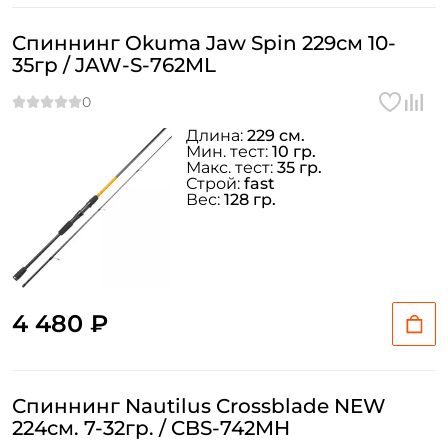
Заполняя данную форму вы соглашаетесь на обработку
Спиннинг Okuma Jaw Spin 229см 10-
персональных данных
35гр / JAW-S-762ML
Создать аккаунт
Длина:
229 см.
У меня уже есть аккаунт
Мин. тест:
10 гр.
Макс. тест:
35 гр.
Строй:
fast
Вес:
128 гр.
4 480 ₽
Спиннинг Nautilus Crossblade NEW
224см. 7-32гр. / CBS-742MH