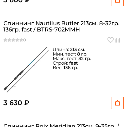
Спиннинг Nautilus Butler 213см. 8-32гр.
136гр. fast / BTRS-702MMH
Длина:
213 см.
Мин. тест:
8 гр.
Макс. тест:
32 гр.
Строй:
fast
Вес:
136 гр.
3 630 ₽
Спиннинг Roix Meridian 213см. 9-35гр. /