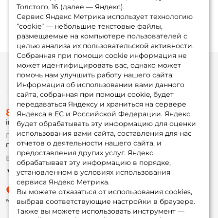
Толстого, 16 (далее — Яндекс).
Сервис Яндекс Метрика использует технологию
“cookie” — небольшие текстовые файлы,
размещаемые на компьютере пользователей с
целью анализа их пользовательской активности.
Собранная при помощи cookie информация не
может идентифицировать вас, однако может
помочь нам улучшить работу нашего сайта.
Информация
Информация об использовании вами данного
сайта, собранная при помощи cookie, будет
передаваться Яндексу и храниться на сервере
О магазине
8 (495) 532-77-88
Доставка
Яндекса в ЕС и Российской Федерации. Яндекс
info@foxfishing.ru
Оплата
будет обрабатывать эту информацию для оценки
Fox-bonus
использования вами сайта, составления для нас
По вопросам с заказом
Гуру
отчетов о деятельности нашего сайта, и
г. Москва,
ул. Плеханова д.7
предоставления других услуг. Яндекс
Ежедневно 10:00 до 20:00
обрабатывает эту информацию в порядке,
Партнерская программа
установленном в условиях использования
сервиса Яндекс Метрика.
Вы можете отказаться от использования cookies,
выбрав соответствующие настройки в браузере.
Также вы можете использовать инструмент —