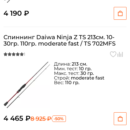
4 190 ₽
Создать аккаунт
Спиннинг Daiwa Ninja Z TS 213см. 10-
30гр. 110гр. moderate fast / TS 702MFS
ФИО: *
Длина:
213 см.
Мин. тест:
10 гр.
Макс. тест:
30 гр.
Email: *
Строй:
moderate fast
Вес:
110 гр.
Номер телефона: *
Придумайте пароль: *
4 465 ₽
8 925 ₽
-50%
Повторите пароль: *