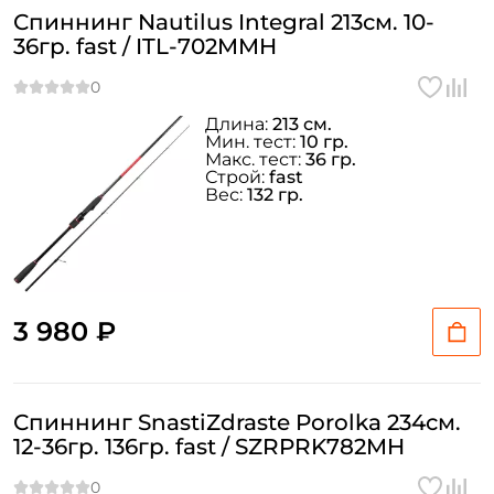
Спиннинг Nautilus Integral 213см. 10-
36гр. fast / ITL-702MMH
Длина:
213 см.
Мин. тест:
10 гр.
Макс. тест:
36 гр.
Строй:
fast
Вес:
132 гр.
3 980 ₽
Спиннинг SnastiZdraste Porolka 234см.
12-36гр. 136гр. fast / SZRPRK782MH