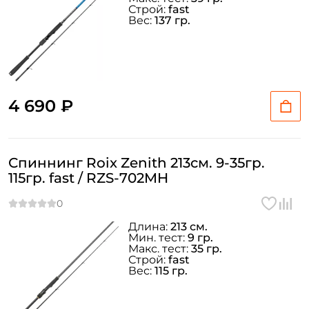
Строй:
fast
Вес:
137 гр.
4 690 ₽
Спиннинг Roix Zenith 213см. 9-35гр.
115гр. fast / RZS-702MH
Длина:
213 см.
Мин. тест:
9 гр.
Макс. тест:
35 гр.
Строй:
fast
Вес:
115 гр.