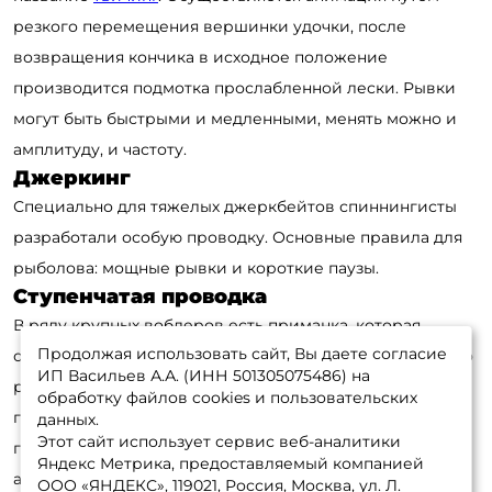
резкого перемещения вершинки удочки, после
возвращения кончика в исходное положение
производится подмотка прослабленной лески. Рывки
могут быть быстрыми и медленными, менять можно и
амплитуду, и частоту.
Джеркинг
Специально для тяжелых джеркбейтов спиннингисты
разработали особую проводку. Основные правила для
рыболова: мощные рывки и короткие паузы.
Ступенчатая проводка
В ряду крупных воблеров есть приманка, которая
Продолжая использовать сайт, Вы даете согласие
отлично проявляет себя при ступенчатой проводке. Это
ИП Васильев А.А. (ИНН 501305075486) на
раттлины. Особенностью "ступеньки" является
обработку файлов cookies и пользовательских
подергивание удилищем в момент отрыва оснастки от
данных.
Этот сайт использует сервис веб-аналитики
поверхности дна. Делается такое движения для
Яндекс Метрика, предоставляемый компанией
активизации раттлина (появление вибрации).
ООО «ЯНДЕКС», 119021, Россия, Москва, ул. Л.