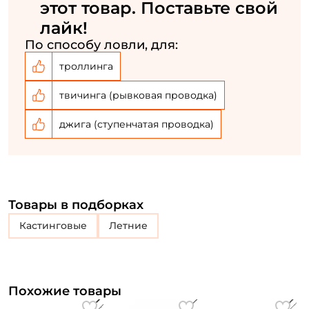
этот товар. Поставьте свой
Удобный и надёжный катушкодержатель с задней
лайк!
гайкой.
По способу ловли, для:
Эргономичная разнесённая рукоять изготовленная
троллинга
из "тёплого" материала EVA гарантирует комфорт
твичинга (рывковая проводка)
в любую погоду.
джига (ступенчатая проводка)
Высокая чувствительность бланка сочетается с
прекрасными дальнобойными качествами.
Эстетичный дизайн удилища в сочетании с
аккуратной и точной сборкой.
Товары в подборках
Кастинговые
Летние
Похожие товары