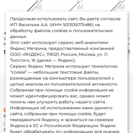
Продолжая использовать сайт, Вы даете согласие
ИП Васильев А.А. (ИНН 501305075486) на
обработку файлов cookies и пользовательских
данных.
Удилище
Удилище
Удилище
У
Этот сайт использует сервис веб-аналитики
кастинговое
кастинговое Zetrix
кастинговое
к
Яндекс Метрика, предоставляемый компанией
Nautilus Imperial
HAYRON 236см.
Narval Fishing
Na
14 010 ₽
11 220 ₽
13 890 ₽
1
264см. 25-90гр.
max-112гр. 160гр.
River Dance 252см.
Ri
ООО «ЯНДЕКС», 119021, Россия, Москва, ул. Л.
192гр. Fast / IMC-
fast / HRC-79SBE
max-120гр. 163гр.
ma
Толстого, 16 (далее — Яндекс).
862XH
2nd Gen
fast / 83XXH-C
fa
Сервис Яндекс Метрика использует технологию
“cookie” — небольшие текстовые файлы,
размещаемые на компьютере пользователей с
целью анализа их пользовательской активности.
Информация
Собранная при помощи cookie информация не
может идентифицировать вас, однако может
помочь нам улучшить работу нашего сайта.
О магазине
Информация об использовании вами данного
8 (495) 532-77-88
Доставка
сайта, собранная при помощи cookie, будет
info@foxfishing.ru
Оплата
передаваться Яндексу и храниться на сервере
Fox-bonus
По вопросам с заказом
Яндекса в ЕС и Российской Федерации. Яндекс
Гуру
г. Москва,
ул. Плеханова д.7
будет обрабатывать эту информацию для оценки