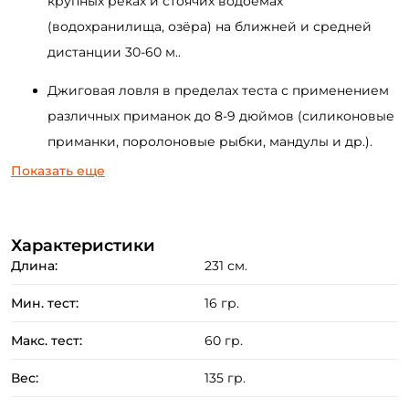
крупных реках и стоячих водоёмах
(водохранилища, озёра)
на ближней и средней
дистанции 3
0-60
м.
.
Джиговая ловля в пределах теста с применением
различных приманок
до 8
-9
дюймов
(силиконовые
приманки, поролоновые рыбки, мандулы и др.).
Показать еще
Ловля на крупные воблеры
до 15 см.
различными
Создать аккаунт
методами анимации.
Характеристики
Ловля на отводной поводок и другие варианты
ФИО: *
Длина:
231 см.
оснасток ("каролина", джиг-риг,
токио
-риг, дроп-
шот) с применением тяжёлых грузов на сильном
Мин. тест:
16 гр.
Email: *
течении.
Макс. тест:
60 гр.
Применение тяж
елых
тейл
-спиннеров, цикад,
Номер телефона: *
Вес:
135 гр.
вращающи
хся
№
4-6
и колеблющихся блёсен в