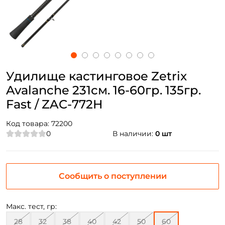
Удилище кастинговое Zetrix
Avalanche 231см. 16-60гр. 135гр.
Fast / ZAC-772H
Код товара:
72200
0
В наличии:
0 шт
Сообщить о поступлении
Макс. тест, гр:
28
32
38
40
42
50
60