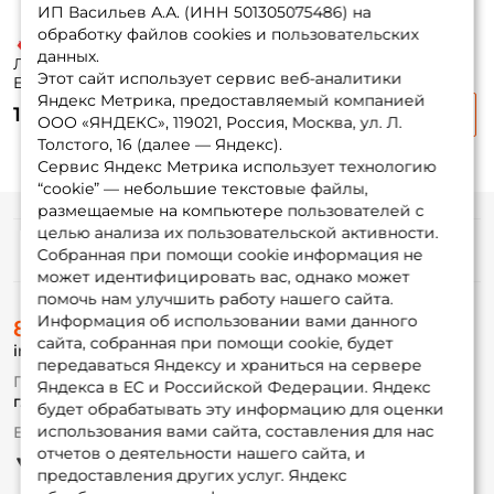
ИП Васильев А.А. (ИНН 501305075486) на
обработку файлов cookies и пользовательских
данных.
Ледобур Mora Ice
Ледобур Mora Ice
Ледобур Mora Ice
Этот сайт использует сервис веб-аналитики
Easy 125мм
Easy 150мм
Easy 200мм
Яндекс Метрика, предоставляемый компанией
10 480 ₽
11 970 ₽
12 870 ₽
ООО «ЯНДЕКС», 119021, Россия, Москва, ул. Л.
Толстого, 16 (далее — Яндекс).
Сервис Яндекс Метрика использует технологию
“cookie” — небольшие текстовые файлы,
размещаемые на компьютере пользователей с
целью анализа их пользовательской активности.
Информация
Собранная при помощи cookie информация не
может идентифицировать вас, однако может
помочь нам улучшить работу нашего сайта.
О магазине
Информация об использовании вами данного
8 (495) 532-77-88
Доставка
сайта, собранная при помощи cookie, будет
info@foxfishing.ru
Оплата
передаваться Яндексу и храниться на сервере
Fox-bonus
По вопросам с заказом
Яндекса в ЕС и Российской Федерации. Яндекс
Гуру
г. Москва,
ул. Плеханова д.7
будет обрабатывать эту информацию для оценки
использования вами сайта, составления для нас
Ежедневно 10:00 до 20:00
Партнерская программа
отчетов о деятельности нашего сайта, и
предоставления других услуг. Яндекс