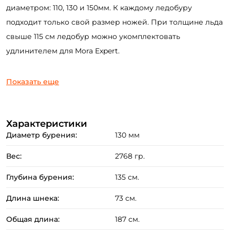
диаметром: 110, 130 и 150мм. К каждому ледобуру
ФИО: *
подходит только свой размер ножей. При толщине льда
свыше 115 см ледобур можно укомплектовать
Email: *
удлинителем для Mora Expert.
Номер телефона: *
Показать еще
Придумайте пароль: *
Характеристики
Диаметр бурения:
130 мм
Повторите пароль: *
Вес:
2768 гр.
Заполняя данную форму вы соглашаетесь на обработку
персональных данных
Глубина бурения:
135 см.
Создать аккаунт
Длина шнека:
73 см.
Общая длина:
187 см.
У меня уже есть аккаунт