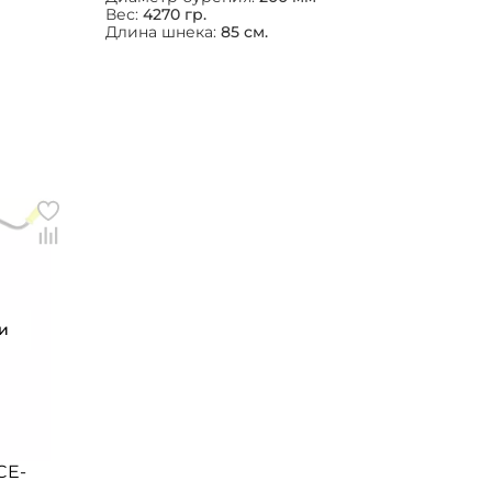
Вес:
4270 гр.
Длина шнека:
85 см.
и
CE-