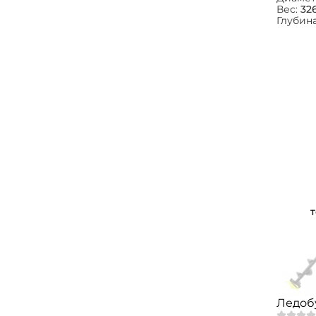
Вес:
326
Глубин
Ледоб