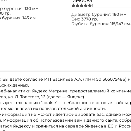
MM0083
р бурения:
130 мм
0 гр.
Диаметр бурения:
160 мм
а бурения:
145 см.
Вес:
3778 гр.
Глубина бурения:
115/147 см.
 Вы даете согласие ИП Васильев А.А. (ИНН 501305075486) н
ьских данных.
 веб-аналитики Яндекс Метрика, предоставляемый компан
а, ул. Л. Толстого, 16 (далее — Яндекс).
ьзует технологию “cookie” — небольшие текстовые файлы,
магазине
Каталог товаров
целью анализа их пользовательской активности.
ставка
Акции
лата
Новинки
e информация не может идентифицировать вас, однако мож
x-bonus
Бренды
а. Информация об использовании вами данного сайта, собр
ру
Партнерская программа
нтакты
аться Яндексу и храниться на сервере Яндекса в ЕС и Росс
литика обработки ПД