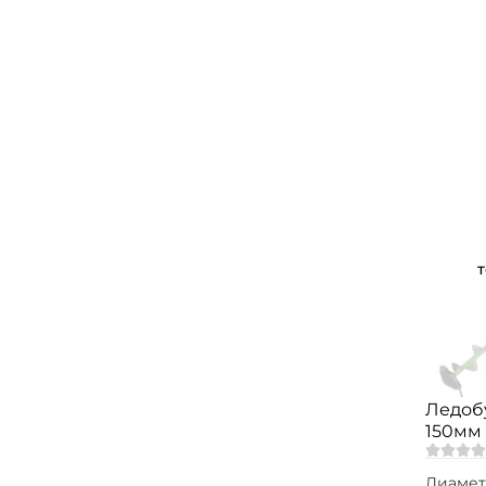
Ледобу
150мм
Диамет