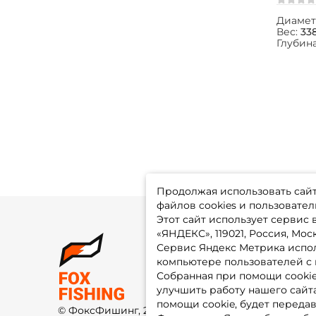
Диамет
Вес:
338
Глубин
Продолжая использовать сайт,
файлов cookies и пользовател
Этот сайт использует сервис
«ЯНДЕКС», 119021, Россия, Москв
Сервис Яндекс Метрика испол
О 
компьютере пользователей с 
До
Оп
Собранная при помощи cooki
Fo
улучшить работу нашего сайт
Гу
Ко
помощи cookie, будет передав
© ФоксФишинг, 2009-2026
По