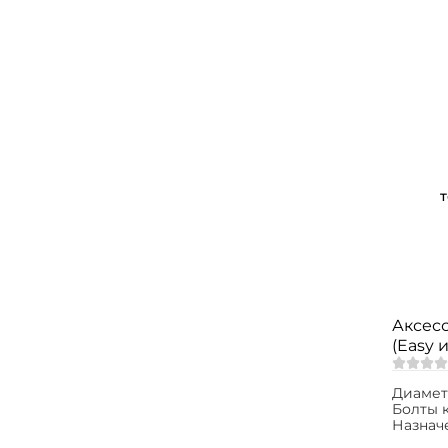
Аксес
(Easy и
Диамет
Болты 
Назнач