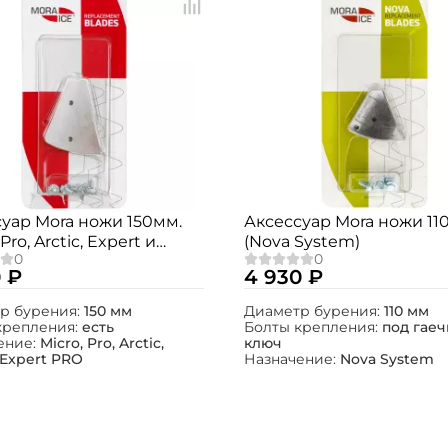
уар Mora ножи 150мм.
Аксессуар Mora ножи 11
 Pro, Arctic, Expert и
(Nova System)
 PRO)
 ₽
4 930 ₽
р бурения:
150 мм
Диаметр бурения:
110 мм
крепления:
есть
Болты крепления:
под гае
ение:
Micro, Pro, Arctic,
ключ
 Expert PRO
Назначение:
Nova System