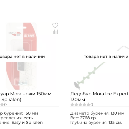
ФИО: *
Email: *
Номер телефона: *
Придумайте пароль: *
товара нет в наличии
товара нет в наличи
Повторите пароль: *
Заполняя данную форму вы соглашаетесь на
обработку
персональных данных
суар Mora ножи 150мм
Ледобур Mora Ice Expert
Создать аккаунт
 Spiralen)
130мм
У меня уже есть аккаунт
р бурения:
150 мм
Диаметр бурения:
130 мм
крепления:
есть
Вес:
2768 гр.
ение:
Easy и Spiralen
Глубина бурения:
135 см.