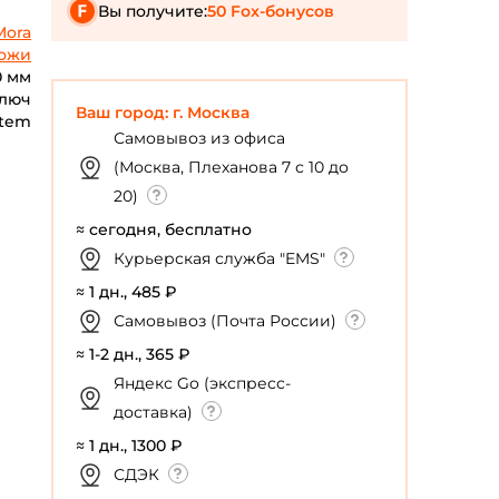
Вы получите:
50 Fox-бонусов
Mora
ожи
0 мм
ключ
Ваш город: г. Москва
stem
Самовывоз из офиса
(Москва, Плеханова 7 с 10 до
20)
≈ сегодня, бесплатно
Курьерская служба "EMS"
≈ 1 дн., 485 ₽
Самовывоз (Почта России)
≈ 1-2 дн., 365 ₽
Яндекс Go (экспресс-
доставка)
≈ 1 дн., 1300 ₽
СДЭК