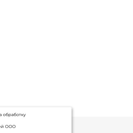
а обработку
ией ООО