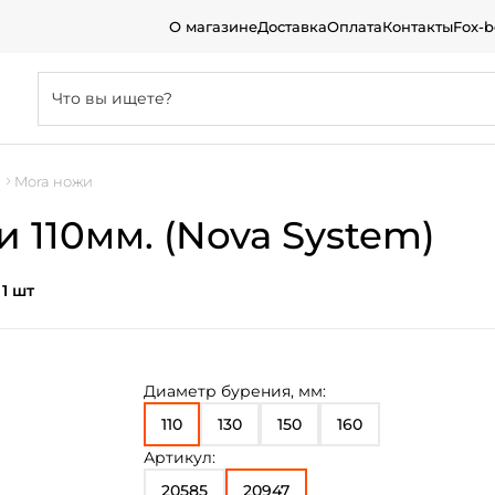
О магазине
Доставка
Оплата
Контакты
Fox-
а
Mora ножи
 110мм. (Nova System)
:
1 шт
Диаметр бурения, мм:
110
130
150
160
Артикул:
20585
20947