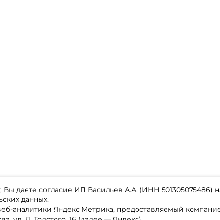
 Вы даете согласие ИП Васильев А.А. (ИНН 501305075486) н
ьских данных.
 веб-аналитики Яндекс Метрика, предоставляемый компан
а, ул. Л. Толстого, 16 (далее — Яндекс).