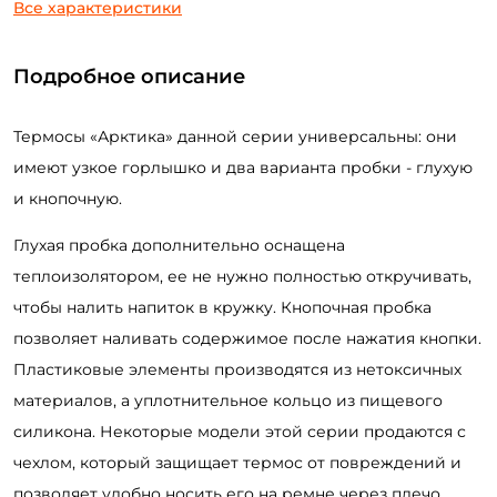
Все характеристики
Подробное описание
Термосы «Арктика» данной серии универсальны: они
имеют узкое горлышко и два варианта пробки - глухую
и кнопочную.
Глухая пробка дополнительно оснащена
теплоизолятором, ее не нужно полностью откручивать,
чтобы налить напиток в кружку. Кнопочная пробка
позволяет наливать содержимое после нажатия кнопки.
Создать аккаунт
Пластиковые элементы производятся из нетоксичных
материалов, а уплотнительное кольцо из пищевого
силикона. Некоторые модели этой серии продаются с
ФИО: *
чехлом, который защищает термос от повреждений и
позволяет удобно носить его на ремне через плечо.