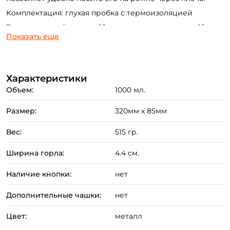
Email: *
Комплектация: глухая пробка с термоизоляцией
Температурный режим: 18 часов сохраняет тепло, 18
Показать еще
часов сохраняет холод
Номер телефона: *
Придумайте пароль: *
Характеристики
Объем:
1000 мл.
Повторите пароль: *
Размер:
320мм х 85мм
Заполняя данную форму вы соглашаетесь на обработку
Вес:
515 гр.
персональных данных
Создать аккаунт
Ширина горла:
4.4 см.
Наличие кнопки:
нет
У меня уже есть аккаунт
Дополнительные чашки:
нет
Цвет:
металл