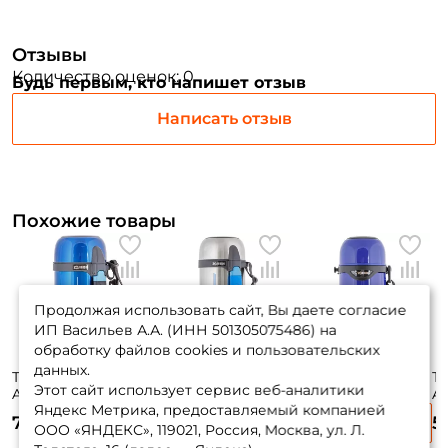
Отзывы
Количество оценок: 0
Будь первым, кто напишет отзыв
Написать отзыв
Похожие товары
Продолжая использовать сайт, Вы даете согласие
ИП Васильев А.А. (ИНН 501305075486) на
обработку файлов cookies и пользовательских
данных.
Термос Zojirushi
Термос Zojirushi
Термос Zojirushi
Те
Этот сайт использует сервис веб-аналитики
Art. SF-CC 15-AH
Art. SF-CC 20-XA
Art. SJ-TG 08 AA
Ar
Яндекс Метрика, предоставляемый компанией
7 630 ₽
7 980 ₽
6 165 ₽
5
ООО «ЯНДЕКС», 119021, Россия, Москва, ул. Л.