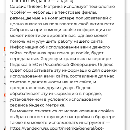
Толстого, 16 (далее — Яндекс).
Сервис Яндекс Метрика использует технологию
“cookie” — небольшие текстовые файлы,
размещаемые на компьютере пользователей с
целью анализа их пользовательской активности.
Информация
Собранная при помощи cookie информация не
может идентифицировать вас, однако может
помочь нам улучшить работу нашего сайта.
О магазине
Информация об использовании вами данного
8 (495) 532-77-88
Доставка
сайта, собранная при помощи cookie, будет
info@foxfishing.ru
Оплата
передаваться Яндексу и храниться на сервере
Fox-bonus
По вопросам с заказом
Яндекса в ЕС и Российской Федерации. Яндекс
Гуру
г. Москва,
ул. Плеханова д.7
будет обрабатывать эту информацию для оценки
использования вами сайта, составления для нас
Ежедневно 10:00 до 20:00
Партнерская программа
отчетов о деятельности нашего сайта, и
предоставления других услуг. Яндекс
обрабатывает эту информацию в порядке,
установленном в условиях использования
сервиса Яндекс Метрика.
Вы можете отказаться от использования cookies,
выбрав соответствующие настройки в браузере.
Также вы можете использовать инструмент —
https://yandex.ru/support/metrika/general/opt-