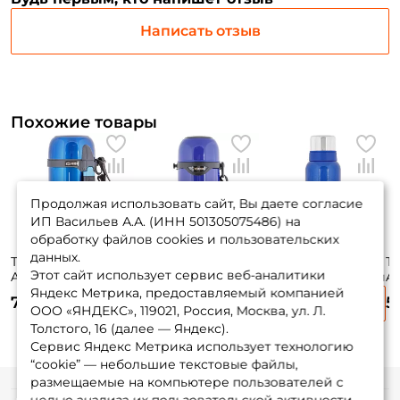
Написать отзыв
Похожие товары
Продолжая использовать сайт, Вы даете согласие
ИП Васильев А.А. (ИНН 501305075486) на
обработку файлов cookies и пользовательских
данных.
Термос Zojirushi
Термос Zojirushi
Термос Арктика
Те
Этот сайт использует сервис веб-аналитики
Art. SF-CC 15-AH
Art. SJ-TG 08 AA
Art. 106-1600 синий
Ar
Яндекс Метрика, предоставляемый компанией
3 170 ₽
7 630 ₽
6 165 ₽
5
ООО «ЯНДЕКС», 119021, Россия, Москва, ул. Л.
3 725 ₽
Толстого, 16 (далее — Яндекс).
Сервис Яндекс Метрика использует технологию
“cookie” — небольшие текстовые файлы,
размещаемые на компьютере пользователей с