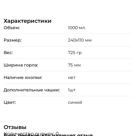
Номер телефона: *
Характеристики
Объем:
1000 мл.
Придумайте пароль: *
Размер:
240х110 мм
Повторите пароль: *
Вес:
725 гр.
Заполняя данную форму вы соглашаетесь на обработку
Ширина горла:
75 мм
персональных данных
Создать аккаунт
Наличие кнопки:
нет
Дополнительные чашки:
1шт
У меня уже есть аккаунт
Цвет:
синий
Отзывы
Количество оценок: 0
Будь первым, кто напишет отзыв