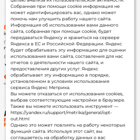
целью анализа их пользовательской активности.
Информация
Собранная при помощи cookie информация не
может идентифицировать вас, однако может
помочь нам улучшить работу нашего сайта.
О магазине
Информация об использовании вами данного
8 (495) 532-77-88
Доставка
сайта, собранная при помощи cookie, будет
info@foxfishing.ru
Оплата
передаваться Яндексу и храниться на сервере
Fox-bonus
По вопросам с заказом
Яндекса в ЕС и Российской Федерации. Яндекс
Гуру
г. Москва,
ул. Плеханова д.7
будет обрабатывать эту информацию для оценки
использования вами сайта, составления для нас
Ежедневно 10:00 до 20:00
Партнерская программа
отчетов о деятельности нашего сайта, и
предоставления других услуг. Яндекс
обрабатывает эту информацию в порядке,
установленном в условиях использования
сервиса Яндекс Метрика.
Вы можете отказаться от использования cookies,
выбрав соответствующие настройки в браузере.
Также вы можете использовать инструмент —
https://yandex.ru/support/metrika/general/opt-
© ФоксФишинг, 2009-2026
out.html
Однако это может повлиять на работу некоторых
функций сайта. Используя этот сайт, вы
соглашаетесь на обработку данных о вас