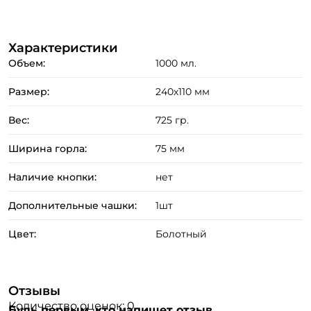
Номер телефона: *
Характеристики
Объем:
1000 мл.
Придумайте пароль: *
Размер:
240х110 мм
Повторите пароль: *
Вес:
725 гр.
Заполняя данную форму вы соглашаетесь на обработку
Ширина горла:
75 мм
персональных данных
Создать аккаунт
Наличие кнопки:
нет
Дополнительные чашки:
1шт
У меня уже есть аккаунт
Цвет:
Болотный
Отзывы
Количество оценок: 0
Будь первым, кто напишет отзыв