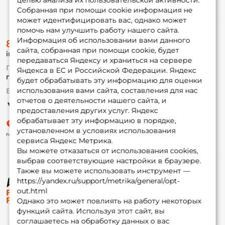
целью анализа их пользовательской активности.
Информация
Собранная при помощи cookie информация не
может идентифицировать вас, однако может
помочь нам улучшить работу нашего сайта.
О магазине
Информация об использовании вами данного
8 (495) 532-77-88
Доставка
сайта, собранная при помощи cookie, будет
info@foxfishing.ru
Оплата
передаваться Яндексу и храниться на сервере
Fox-bonus
По вопросам с заказом
Яндекса в ЕС и Российской Федерации. Яндекс
Гуру
г. Москва,
ул. Плеханова д.7
будет обрабатывать эту информацию для оценки
использования вами сайта, составления для нас
Ежедневно 10:00 до 20:00
Партнерская программа
отчетов о деятельности нашего сайта, и
предоставления других услуг. Яндекс
обрабатывает эту информацию в порядке,
установленном в условиях использования
сервиса Яндекс Метрика.
Вы можете отказаться от использования cookies,
выбрав соответствующие настройки в браузере.
Также вы можете использовать инструмент —
https://yandex.ru/support/metrika/general/opt-
© ФоксФишинг, 2009-2026
out.html
Однако это может повлиять на работу некоторых
функций сайта. Используя этот сайт, вы
соглашаетесь на обработку данных о вас