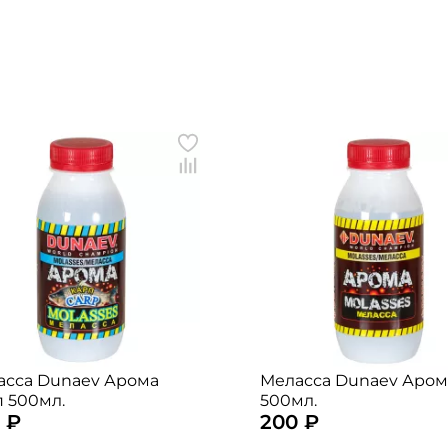
асса Dunaev Арома
Меласса Dunaev Аром
 500мл.
500мл.
 ₽
200 ₽