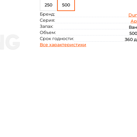
Меласса
250
500
Плотва
Чеснок
Бренд:
Dun
Шоколад
Серия:
Ар
Запах:
Ва
Объем:
500
Срок годности:
360 
Все характеристики