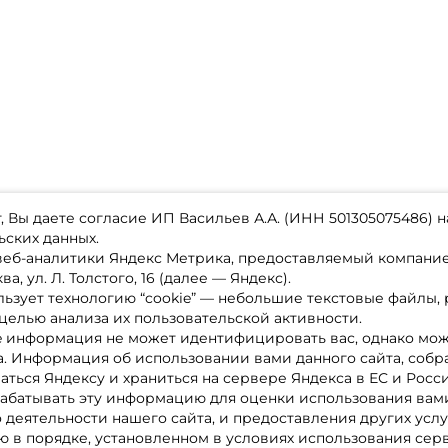
 Вы даете согласие ИП Васильев А.А. (ИНН 501305075486) н
ьских данных.
 веб-аналитики Яндекс Метрика, предоставляемый компан
а, ул. Л. Толстого, 16 (далее — Яндекс).
ьзует технологию “cookie” — небольшие текстовые файлы,
магазине
Каталог товаров
целью анализа их пользовательской активности.
ставка
Акции
лата
Новинки
e информация не может идентифицировать вас, однако мож
x-bonus
Бренды
а. Информация об использовании вами данного сайта, собр
ру
Партнерская программа
нтакты
аться Яндексу и храниться на сервере Яндекса в ЕС и Росс
литика обработки ПД
абатывать эту информацию для оценки использования вами
о деятельности нашего сайта, и предоставления других услу
 в порядке, установленном в условиях использования сер