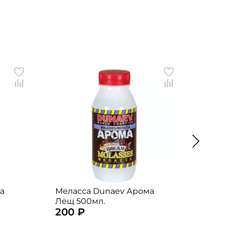
а
Меласса Dunaev Арома
Мела
Лещ 500мл.
Куку
200 ₽
200