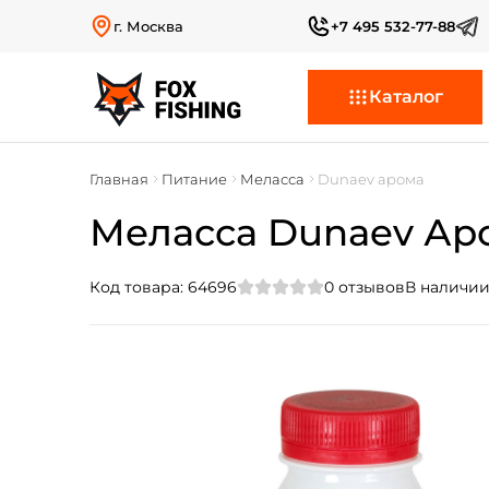
г. Москва
+7 495 532-77-88
Каталог
Главная
Питание
Меласса
Dunaev арома
Меласса Dunaev Ар
Код товара:
64696
0
отзывов
В наличии