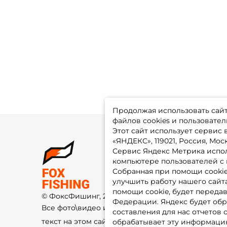
Продолжая использовать сайт,
файлов cookies и пользовател
Этот сайт использует сервис
«ЯНДЕКС», 119021, Россия, Москв
Сервис Яндекс Метрика испол
О 
компьютере пользователей с 
До
Оп
Собранная при помощи cooki
Fo
улучшить работу нашего сайт
Гу
Ко
помощи cookie, будет передав
© ФоксФишинг, 2009-2026
По
Федерации. Яндекс будет обр
Все фото\видео изображения и
составления для нас отчетов 
текст на этом сайте защищены
обрабатывает эту информацию