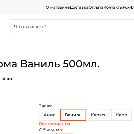
О магазине
Доставка
Оплата
Контакты
Fox-
ома Ваниль 500мл.
:
4 шт
Запах:
Анис
Ваниль
Карась
Карп
Все варианты
Клубника
Кукуруза
Лещ
Объем, мл: