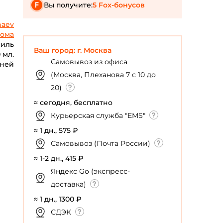
Вы получите:
5 Fox-бонусов
aev
ома
ниль
Ваш город: г. Москва
 мл.
Самовывоз из офиса
дней
(Москва, Плеханова 7 с 10 до
20)
≈ сегодня, бесплатно
Курьерская служба "EMS"
≈ 1 дн., 575 ₽
Самовывоз (Почта России)
≈ 1-2 дн., 415 ₽
Яндекс Go (экспресс-
доставка)
≈ 1 дн., 1300 ₽
СДЭК