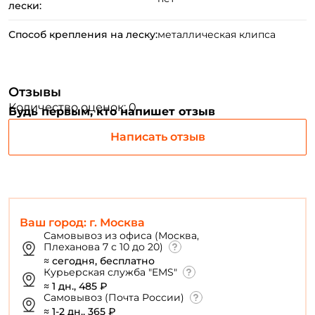
Создать аккаунт
лески:
Способ крепления на леску:
металлическая клипса
ФИО: *
Отзывы
Email: *
Количество оценок: 0
Будь первым, кто напишет отзыв
Написать отзыв
Номер телефона: *
Придумайте пароль: *
Ваш город: г. Москва
Повторите пароль: *
Самовывоз из офиса (Москва,
Плеханова 7 с 10 до 20)
Заполняя данную форму вы соглашаетесь на обработку
≈ сегодня, бесплатно
персональных данных
Курьерская служба "EMS"
≈ 1 дн., 485 ₽
Создать аккаунт
Самовывоз (Почта России)
≈ 1-2 дн., 365 ₽