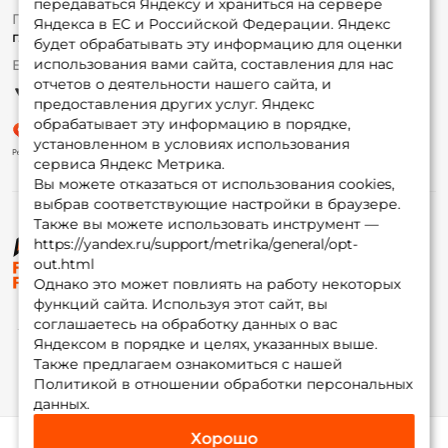
передаваться Яндексу и храниться на сервере
Fox-bonus
По вопросам с заказом
Яндекса в ЕС и Российской Федерации. Яндекс
Гуру
г. Москва,
ул. Плеханова д.7
будет обрабатывать эту информацию для оценки
использования вами сайта, составления для нас
Ежедневно 10:00 до 20:00
Партнерская программа
отчетов о деятельности нашего сайта, и
предоставления других услуг. Яндекс
обрабатывает эту информацию в порядке,
установленном в условиях использования
сервиса Яндекс Метрика.
Вы можете отказаться от использования cookies,
выбрав соответствующие настройки в браузере.
Также вы можете использовать инструмент —
https://yandex.ru/support/metrika/general/opt-
© ФоксФишинг, 2009-2026
out.html
Однако это может повлиять на работу некоторых
функций сайта. Используя этот сайт, вы
соглашаетесь на обработку данных о вас
Яндексом в порядке и целях, указанных выше.
Также предлагаем ознакомиться с нашей
Политикой в отношении обработки персональных
данных.
Хорошо