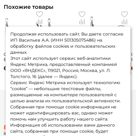
Похожие товары
Продолжая использовать сайт, Вы даете согласие
ИП Васильев А.А. (ИНН 501305075486) на
обработку файлов cookies и пользовательских
данных.
Свингер Nautilus
Свингер Nautilus
Свингер Nautilus
Св
Этот сайт использует сервис веб-аналитики
Bat Illuma NBI
Swing Illuma NSI
Swing Illuma NSI
Ba
Яндекс Метрика, предоставляемый компанией
Yellow
Blue
Red
635 ₽
635 ₽
635 ₽
6
ООО «ЯНДЕКС», 119021, Россия, Москва, ул. Л.
Толстого, 16 (далее — Яндекс).
Сервис Яндекс Метрика использует технологию
“cookie” — небольшие текстовые файлы,
размещаемые на компьютере пользователей с
целью анализа их пользовательской активности.
Информация
Собранная при помощи cookie информация не
может идентифицировать вас, однако может
помочь нам улучшить работу нашего сайта.
О магазине
Информация об использовании вами данного
8 (495) 532-77-88
Доставка
сайта, собранная при помощи cookie, будет
info@foxfishing.ru
Оплата