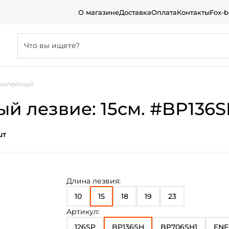
О магазине
Доставка
Оплата
Контакты
Fox-
 филейный
й лезвие: 15см. #BP136
шт
Длина лезвия:
10
15
18
19
23
Артикул:
126SP
BP136SH
BP706SH1
FNF