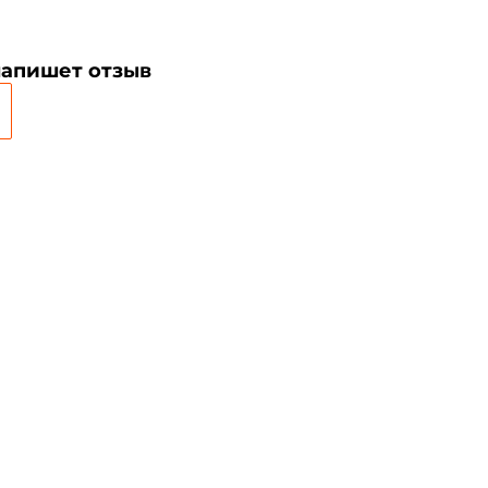
Создать аккаунт
напишет отзыв
ФИО: *
Email: *
Номер телефона: *
Придумайте пароль: *
Повторите пароль: *
Заполняя данную форму вы соглашаетесь на
обработку
персональных данных
Создать аккаунт