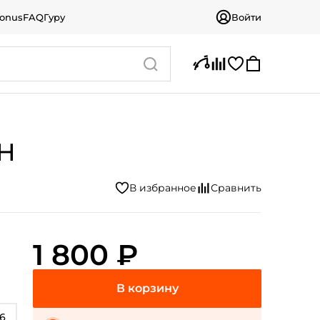
bonus
FAQ
Гуру
Войти
SH
1 800 ₽
6