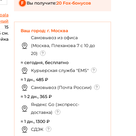
Вы получите:
20 Fox-бонусов
pala
ный
15
Ваш город: г. Москва
5 см.
Самовывоз из офиса
ейка
(Москва, Плеханова 7 с 10 до
20)
≈ сегодня, бесплатно
Курьерская служба "EMS"
≈ 1 дн., 485 ₽
Самовывоз (Почта России)
≈ 1-2 дн., 365 ₽
Яндекс Go (экспресс-
доставка)
≈ 1 дн., 1300 ₽
СДЭК